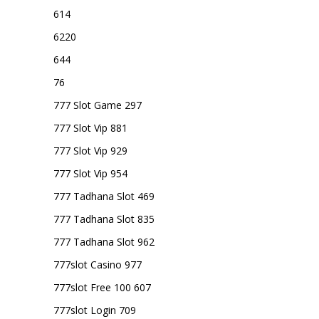
614
6220
644
76
777 Slot Game 297
777 Slot Vip 881
777 Slot Vip 929
777 Slot Vip 954
777 Tadhana Slot 469
777 Tadhana Slot 835
777 Tadhana Slot 962
777slot Casino 977
777slot Free 100 607
777slot Login 709