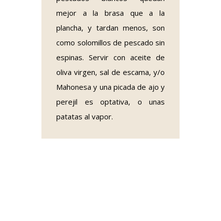
mejor a la brasa que a la
plancha, y tardan menos, son
como solomillos de pescado sin
espinas. Servir con aceite de
oliva virgen, sal de escama, y/o
Mahonesa y una picada de ajo y
perejil es optativa, o unas
patatas al vapor.