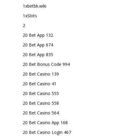
1xbetbk.wiki
1xSlots
2
20 Bet App 132
20 Bet App 674
20 Bet App 835
20 Bet Bonus Code 994
20 Bet Casino 139
20 Bet Casino 41
20 Bet Casino 555
20 Bet Casino 558
20 Bet Casino 564
20 Bet Casino App 168
20 Bet Casino Login 467