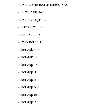
20 Bet Como Retirar Dinero 770
20 Bet Login 947
20 Bet Tv Login 274
20 Luck Bet 657
20 Pm Bet 228
20 Win Bet 113
20bet Apk 426
20bet Apk 813
20bet App 132
20bet App 393
20bet App 575
20bet App 631
20bet App 686
20bet App 779