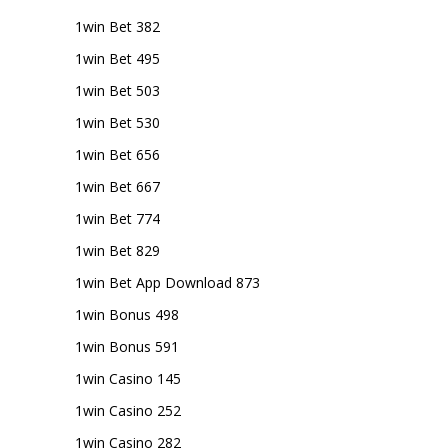
1win Bet 382
1win Bet 495
1win Bet 503
1win Bet 530
1win Bet 656
1win Bet 667
1win Bet 774
1win Bet 829
1win Bet App Download 873
1win Bonus 498
1win Bonus 591
1win Casino 145
1win Casino 252
1win Casino 282