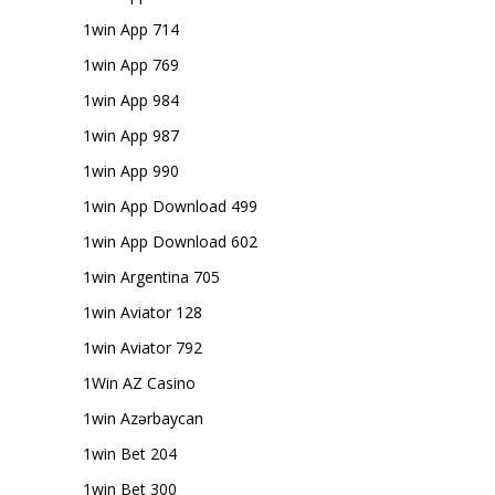
1win App 714
1win App 769
1win App 984
1win App 987
1win App 990
1win App Download 499
1win App Download 602
1win Argentina 705
1win Aviator 128
1win Aviator 792
1Win AZ Casino
1win Azərbaycan
1win Bet 204
1win Bet 300