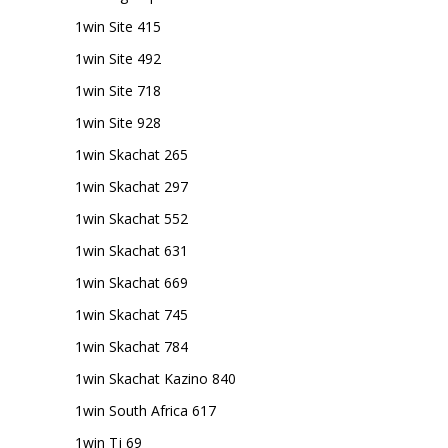
1win Site 415
1win Site 492
1win Site 718
1win Site 928
1win Skachat 265
1win Skachat 297
1win Skachat 552
1win Skachat 631
1win Skachat 669
1win Skachat 745
1win Skachat 784
1win Skachat Kazino 840
1win South Africa 617
1win Tj 69