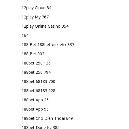
12play Cloud 84
12play My 767
12play Online Casino 354
164
188 Bet 188bet ทาง เข้า 837
188 Bet 902
188bet 250 136
188bet 250 794
188bet 68183 700
188bet 68183 928
188bet App 25
188bet App 95
188bet Cho Dien Thoai 649
188bet Dang Ky 385