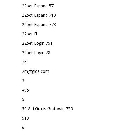
22bet Espana 57
22bet Espana 710
22bet Espana 778
22bet IT
22bet Login 751
22bet Login 78
26
2mgtgida.com
3
495
5
50 Giri Gratis Gratowin 755
519
6