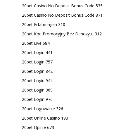
20bet Casino No Deposit Bonus Code 535
20bet Casino No Deposit Bonus Code 871
20bet Erfahrungen 310
20bet Kod Promocyjny Bez Depozytu 312
20bet Live 684
20bet Login 441
20bet Login 757
20bet Login 842
20bet Login 944
20bet Login 969
20bet Login 976
20bet Logowanie 326
20bet Online Casino 193
20bet Opinie 673