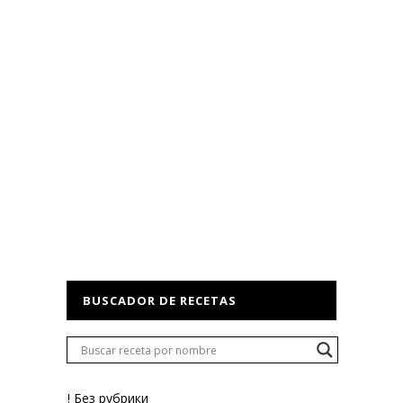
BUSCADOR DE RECETAS
! Без рубрики