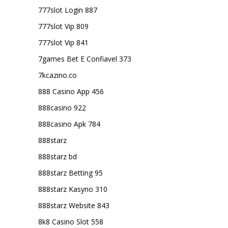
777slot Login 887
777slot Vip 809
777slot Vip 841
7games Bet E Confiavel 373
7kcazino.co
888 Casino App 456
888casino 922
888casino Apk 784
888starz
888starz bd
888starz Betting 95
888starz Kasyno 310
888starz Website 843
8k8 Casino Slot 558