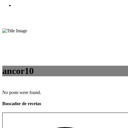
ancor10
No posts were found.
Buscador de recetas