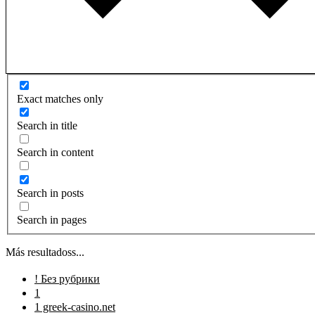
Exact matches only
Search in title
Search in content
Search in posts
Search in pages
Más resultadoss...
! Без рубрики
1
1 greek-casino.net