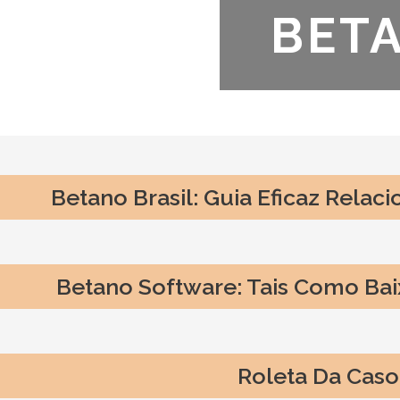
BETA
Betano Brasil: Guia Eficaz Relac
Betano Software: Tais Como Baixa
Roleta Da Caso