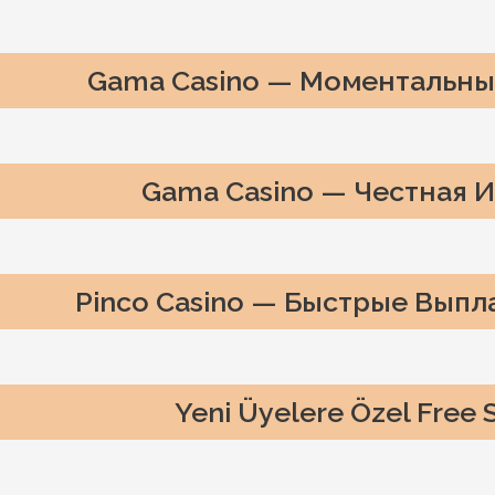
Gama Casino — Моментальны
Gama Casino — Честная 
Pinco Casino — Быстрые Выпл
Yeni Üyelere Özel Free S