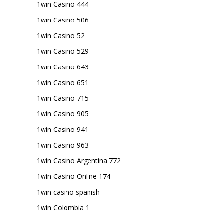
1win Casino 444
1win Casino 506
1win Casino 52
1win Casino 529
1win Casino 643
1win Casino 651
1win Casino 715
1win Casino 905
1win Casino 941
1win Casino 963
1win Casino Argentina 772
1win Casino Online 174
1win casino spanish
1win Colombia 1