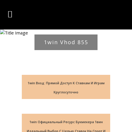
1win Vhod 855
1win Вход: Прямой Доступ К Ставкам И Играм
Круглосуточно
1win Официальный Ресурс Букмекера 1вин
Идеальный Выбор С Целью Ставок На Спорт И