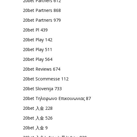
20bet Partners 612
20bet Partners 868
20bet Partners 979
20bet Pl 439
20bet Play 142
20bet Play 511
20bet Play 564
20bet Reviews 674
20bet Scommesse 112
20bet Slovenija 733
20bet Τηλεφωνο Επικοινωνιας 87
20bet 入金 228
20bet 入金 526
20bet 入金 9