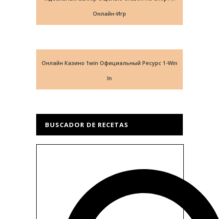
Онлайн-Игр
Онлайн Казино 1win Официальный Ресурс 1-Win
In
BUSCADOR DE RECETAS