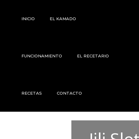
INICIO
EL KAMADO
FUNCIONAMIENTO
EL RECETARIO
RECETAS
CONTACTO