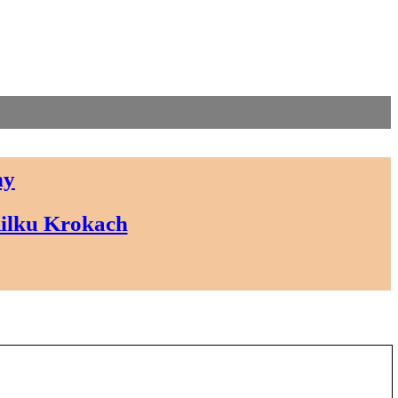
ny
Kilku Krokach