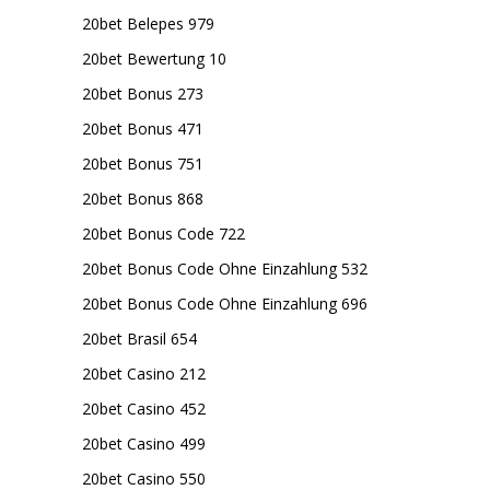
20bet Belepes 979
20bet Bewertung 10
20bet Bonus 273
20bet Bonus 471
20bet Bonus 751
20bet Bonus 868
20bet Bonus Code 722
20bet Bonus Code Ohne Einzahlung 532
20bet Bonus Code Ohne Einzahlung 696
20bet Brasil 654
20bet Casino 212
20bet Casino 452
20bet Casino 499
20bet Casino 550