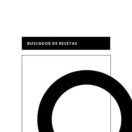
BUSCADOR DE RECETAS