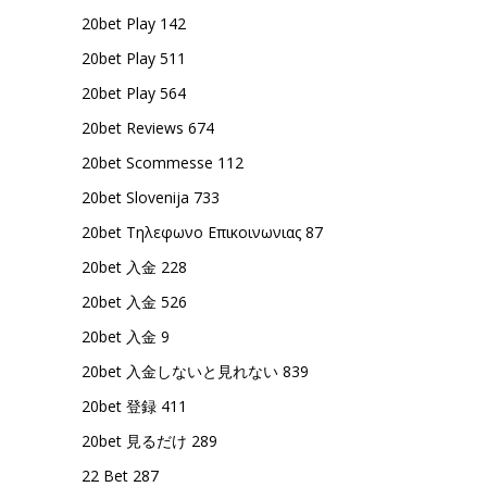
20bet Play 142
20bet Play 511
20bet Play 564
20bet Reviews 674
20bet Scommesse 112
20bet Slovenija 733
20bet Τηλεφωνο Επικοινωνιας 87
20bet 入金 228
20bet 入金 526
20bet 入金 9
20bet 入金しないと見れない 839
20bet 登録 411
20bet 見るだけ 289
22 Bet 287