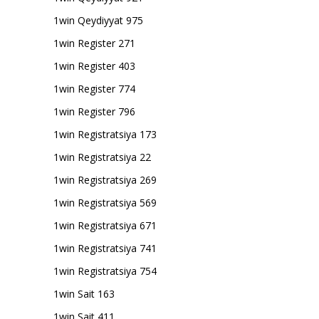
1win Qeydiyyat 975
1win Register 271
1win Register 403
1win Register 774
1win Register 796
1win Registratsiya 173
1win Registratsiya 22
1win Registratsiya 269
1win Registratsiya 569
1win Registratsiya 671
1win Registratsiya 741
1win Registratsiya 754
1win Sait 163
1win Sait 411