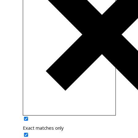
Exact matches only