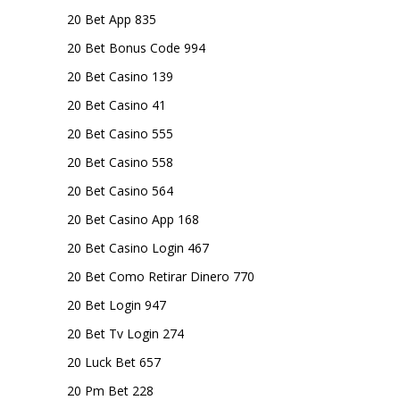
20 Bet App 835
20 Bet Bonus Code 994
20 Bet Casino 139
20 Bet Casino 41
20 Bet Casino 555
20 Bet Casino 558
20 Bet Casino 564
20 Bet Casino App 168
20 Bet Casino Login 467
20 Bet Como Retirar Dinero 770
20 Bet Login 947
20 Bet Tv Login 274
20 Luck Bet 657
20 Pm Bet 228