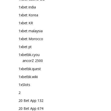
1xbet india
1xbet Korea
1xbet KR
1xbet malaysia
1xbet Morocco
1xbet pt
1xbetbk.cyou
ancorZ 2500
1xbetbk.quest
1xbetbk.wiki
1xSlots
2
20 Bet App 132
20 Bet App 674