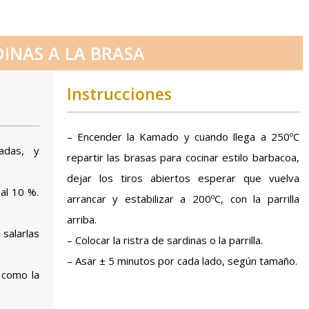
INAS A LA BRASA
Instrucciones
– Encender la Kamado y cuando llega a 250ºC
adas, y
repartir las brasas para cocinar estilo barbacoa,
dejar los tiros abiertos esperar que vuelva
al 10 %.
arrancar y estabilizar a 200ºC, con la parrilla
arriba.
salarlas
– Colocar la ristra de sardinas o la parrilla.
– Asar ± 5 minutos por cada lado, según tamaño.
a como la