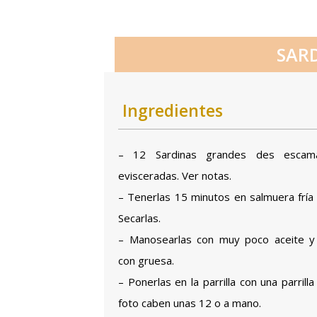
SARD
Ingredientes
– 12 Sardinas grandes des escam
evisceradas. Ver notas.
– Tenerlas 15 minutos en salmuera fría 
Secarlas.
– Manosearlas con muy poco aceite y 
con gruesa.
– Ponerlas en la parrilla con una parrill
foto caben unas 12 o a mano.