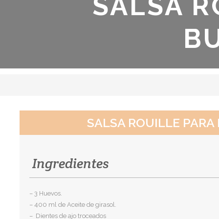
SALSA R
B
SALSA ROUILLE PARA
Ingredientes
– 3 Huevos.
– 400 ml de Aceite de girasol.
– Dientes de ajo troceados