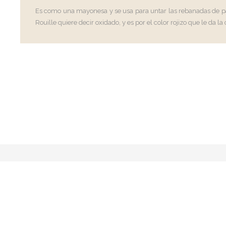
Es como una mayonesa y se usa para untar las rebanadas de pan
Rouille quiere decir oxidado, y es por el color rojizo que le da l