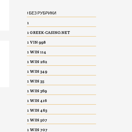
! БЕЗ РУБРИКИ
1
1 GREEK-CASINO.NET
1 VIN 998
1 WIN 114
1 WIN 262
1 WIN 349
1 WIN 35
1 WIN 369
1 WIN 416
1 WIN 463
1 WIN 507
1 WIN 707