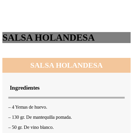
SALSA HOLANDESA
SALSA HOLANDESA
Ingredientes
– 4 Yemas de huevo.
– 130 gr. De mantequilla pomada.
– 50 gr. De vino blanco.