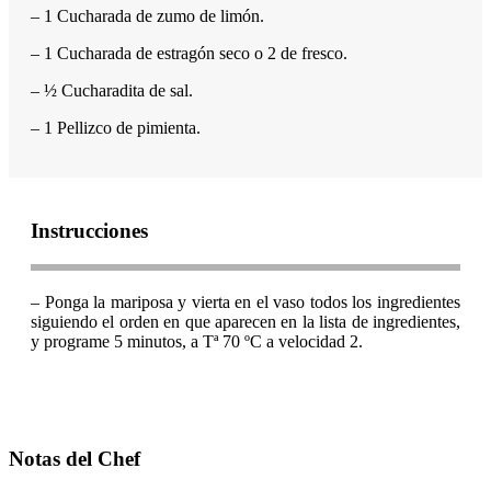
– 1 Cucharada de zumo de limón.
– 1 Cucharada de estragón seco o 2 de fresco.
– ½ Cucharadita de sal.
– 1 Pellizco de pimienta.
Instrucciones
– Ponga la mariposa y vierta en el vaso todos los ingredientes
siguiendo el orden en que aparecen en la lista de ingredientes,
y programe 5 minutos, a Tª 70 ºC a velocidad 2.
Notas del Chef