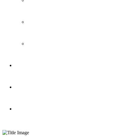
SEGURIDAD
FUNCIONES
PREGUNTAS FRECUENTES
EL RECETARIO
RECETAS
CONTACTO