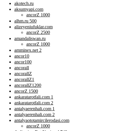
akotech.ru
aksumyapi.com
ancorZ 1000
alhm.ru 500
alizeyeniufuklar.com
ancorZ 2500
amandaliswan.ru
ancorZ 1000
amminex.net 2
ancor10
ancor100
ancorall
ancorallZ
ancorallZ1
ancorallZ1200
ancorZ 1500
ankaratarotfali.com 1
ankaratarotfali.com 2
antalyaerenhali.com 1
antalyaerenhali.com 2
antalyaototamircilerodasi.com
ancorZ 1000