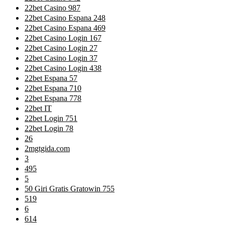
22bet Casino 987
22bet Casino Espana 248
22bet Casino Espana 469
22bet Casino Login 167
22bet Casino Login 27
22bet Casino Login 37
22bet Casino Login 438
22bet Espana 57
22bet Espana 710
22bet Espana 778
22bet IT
22bet Login 751
22bet Login 78
26
2mgtgida.com
3
495
5
50 Giri Gratis Gratowin 755
519
6
614