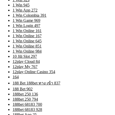
1 Win 945
1 Win App 272
1 Win Colombia 391
1 Win Game 969
1 Win Login 497
1 Win Online 161
1 Win Online 167
1 Win Online 645
1 Win Online 851
1 Win Online 984
10 Jili Slot 297
12play Cloud 84
12play My 767
12play Online Casino 354
164
188 Bet 188bet ทาง เข้า 837
188 Bet 902
188bet 250 136
188bet 250 794
188bet 68183 700
188bet 68183 928
188bet App 25