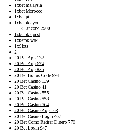
1xbet malaysia
1xbet Morocco
1xbet pt
1xbetbk.cyou
ancorZ 2500
1xbetbk.quest
1xbetbk.wiki
1xSlots
2
20 Bet App 132
20 Bet App 674
20 Bet App 835
20 Bet Bonus Code 994
20 Bet Casino 139
20 Bet Casino 41
20 Bet Casino 555
20 Bet Casino 558
20 Bet Casino 564
20 Bet Casino App 168
20 Bet Casino Login 467
20 Bet Como Retirar Dinero 770
20 Bet Login 947