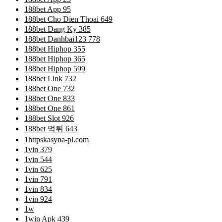
188bet App 95
188bet Cho Dien Thoai 649
188bet Dang Ky 385
188bet Danhbai123 778
188bet Hiphop 355
188bet Hiphop 365
188bet Hiphop 599
188bet Link 732
188bet One 732
188bet One 833
188bet One 861
188bet Slot 926
188bet 먹튀 643
1httpskasyna-pl.com
1vin 379
1vin 544
1vin 625
1vin 791
1vin 834
1vin 924
1w
1win Apk 439