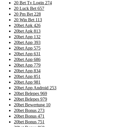
20 Bet Tv Login 274
20 Luck Bet 657
20 Pm Bet 228
20 Win Bet 113
20bet Apk 426
20bet Apk 813
20bet App 132
20bet App 393
20bet App 575
20bet App 631
20bet App 686
20bet App 779
20bet App 834
20bet App 851
20bet App 981
20bet App Android 253
20bet Belepes 969
20bet Belepes 979
20bet Bewertung 10
20bet Bonus 273
20bet Bonus 471
20bet Bonus 751