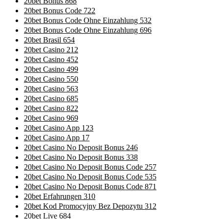
20bet Bonus 868
20bet Bonus Code 722
20bet Bonus Code Ohne Einzahlung 532
20bet Bonus Code Ohne Einzahlung 696
20bet Brasil 654
20bet Casino 212
20bet Casino 452
20bet Casino 499
20bet Casino 550
20bet Casino 563
20bet Casino 685
20bet Casino 822
20bet Casino 969
20bet Casino App 123
20bet Casino App 17
20bet Casino No Deposit Bonus 246
20bet Casino No Deposit Bonus 338
20bet Casino No Deposit Bonus Code 257
20bet Casino No Deposit Bonus Code 535
20bet Casino No Deposit Bonus Code 871
20bet Erfahrungen 310
20bet Kod Promocyjny Bez Depozytu 312
20bet Live 684