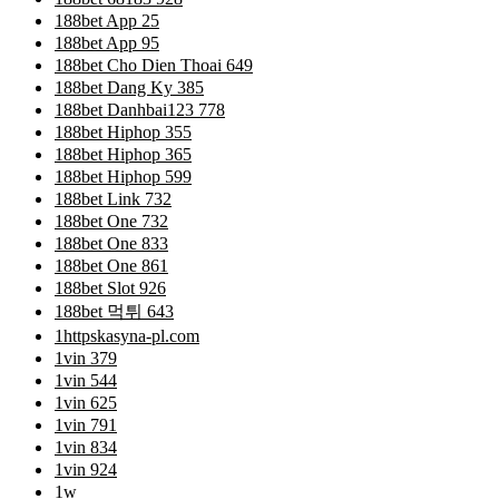
188bet App 25
188bet App 95
188bet Cho Dien Thoai 649
188bet Dang Ky 385
188bet Danhbai123 778
188bet Hiphop 355
188bet Hiphop 365
188bet Hiphop 599
188bet Link 732
188bet One 732
188bet One 833
188bet One 861
188bet Slot 926
188bet 먹튀 643
1httpskasyna-pl.com
1vin 379
1vin 544
1vin 625
1vin 791
1vin 834
1vin 924
1w