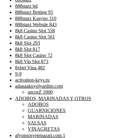
888starz bd
888starz Betting 95
888starz Kasyno 310
888starz Website 843
8k8 Casino Slot 558
8k8 Casino Slot 561
8k8 Slot 293
8k8 Slot 817
8k8 Slot Casino 72
8k8 Vip Slot 873
8xbet Vina 482
9-9
activation-keys.ru
adanaakuyolyardim.com
ancorZ 1000
ADOBOS, MARINADAS Y OTROS
ADOBOS
GUARNICIONES
MARINADAS
SALSAS
VINAGRETAS
afyonsosyetepazari.com 1