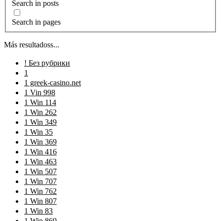
Search in posts
Search in pages
Más resultadoss...
! Без рубрики
1
1 greek-casino.net
1 Vin 998
1 Win 114
1 Win 262
1 Win 349
1 Win 35
1 Win 369
1 Win 416
1 Win 463
1 Win 507
1 Win 707
1 Win 762
1 Win 807
1 Win 83
1 Win 869