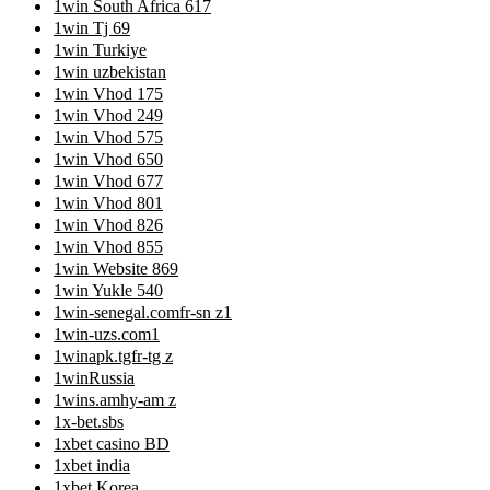
1win South Africa 617
1win Tj 69
1win Turkiye
1win uzbekistan
1win Vhod 175
1win Vhod 249
1win Vhod 575
1win Vhod 650
1win Vhod 677
1win Vhod 801
1win Vhod 826
1win Vhod 855
1win Website 869
1win Yukle 540
1win-senegal.comfr-sn z1
1win-uzs.com1
1winapk.tgfr-tg z
1winRussia
1wins.amhy-am z
1x-bet.sbs
1xbet casino BD
1xbet india
1xbet Korea