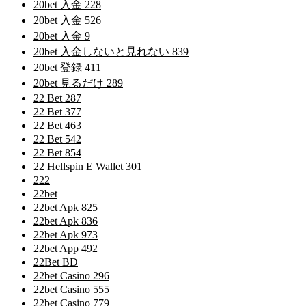
20bet 入金 228
20bet 入金 526
20bet 入金 9
20bet 入金しないと見れない 839
20bet 登録 411
20bet 見るだけ 289
22 Bet 287
22 Bet 377
22 Bet 463
22 Bet 542
22 Bet 854
22 Hellspin E Wallet 301
222
22bet
22bet Apk 825
22bet Apk 836
22bet Apk 973
22bet App 492
22Bet BD
22bet Casino 296
22bet Casino 555
22bet Casino 779