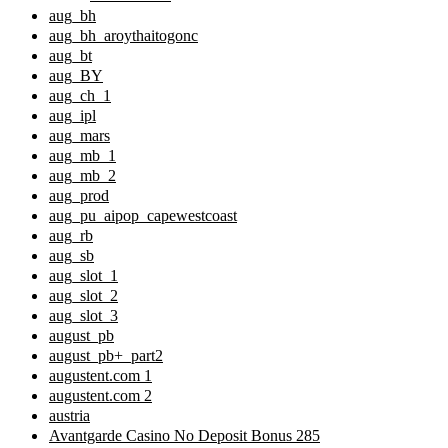
aug_bh
aug_bh_aroythaitogonc
aug_bt
aug_BY
aug_ch_1
aug_ipl
aug_mars
aug_mb_1
aug_mb_2
aug_prod
aug_pu_aipop_capewestcoast
aug_rb
aug_sb
aug_slot_1
aug_slot_2
aug_slot_3
august_pb
august_pb+_part2
augustent.com 1
augustent.com 2
austria
Avantgarde Casino No Deposit Bonus 285