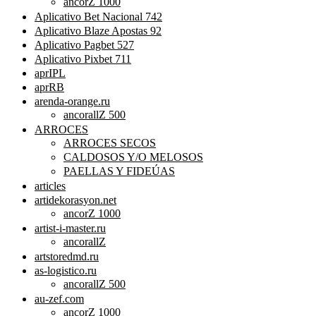
ancorZ 1000
Aplicativo Bet Nacional 742
Aplicativo Blaze Apostas 92
Aplicativo Pagbet 527
Aplicativo Pixbet 711
aprIPL
aprRB
arenda-orange.ru
ancorallZ 500
ARROCES
ARROCES SECOS
CALDOSOS Y/O MELOSOS
PAELLAS Y FIDEÚAS
articles
artidekorasyon.net
ancorZ 1000
artist-i-master.ru
ancorallZ
artstoredmd.ru
as-logistico.ru
ancorallZ 500
au-zef.com
ancorZ 1000