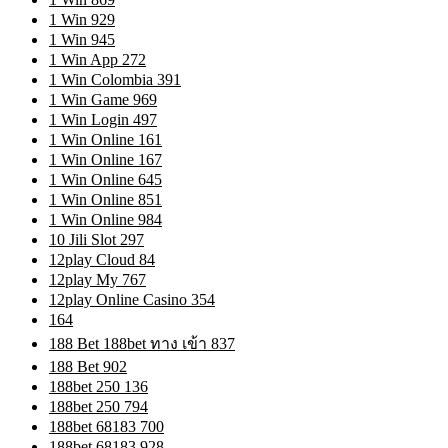
1 Win 929
1 Win 945
1 Win App 272
1 Win Colombia 391
1 Win Game 969
1 Win Login 497
1 Win Online 161
1 Win Online 167
1 Win Online 645
1 Win Online 851
1 Win Online 984
10 Jili Slot 297
12play Cloud 84
12play My 767
12play Online Casino 354
164
188 Bet 188bet ทาง เข้า 837
188 Bet 902
188bet 250 136
188bet 250 794
188bet 68183 700
188bet 68183 928