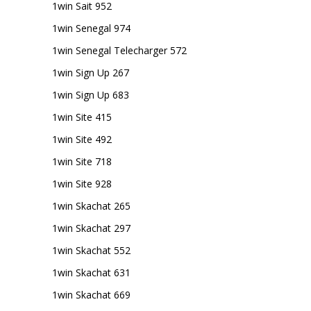
1win Sait 952
1win Senegal 974
1win Senegal Telecharger 572
1win Sign Up 267
1win Sign Up 683
1win Site 415
1win Site 492
1win Site 718
1win Site 928
1win Skachat 265
1win Skachat 297
1win Skachat 552
1win Skachat 631
1win Skachat 669