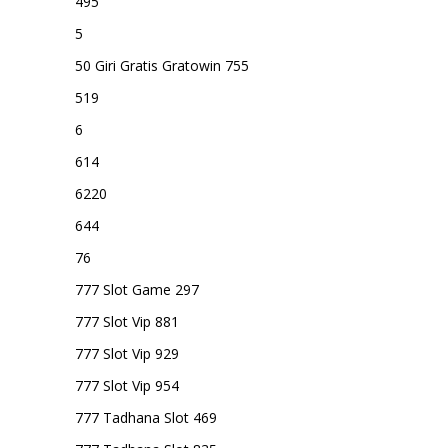
495
5
50 Giri Gratis Gratowin 755
519
6
614
6220
644
76
777 Slot Game 297
777 Slot Vip 881
777 Slot Vip 929
777 Slot Vip 954
777 Tadhana Slot 469