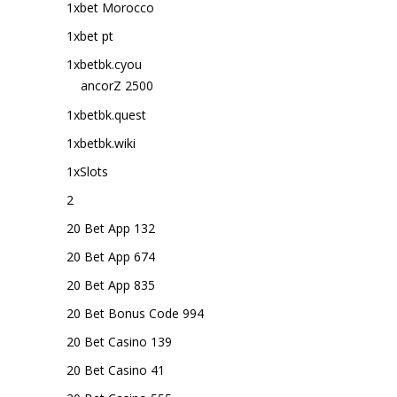
1xbet Morocco
1xbet pt
1xbetbk.cyou
ancorZ 2500
1xbetbk.quest
1xbetbk.wiki
1xSlots
2
20 Bet App 132
20 Bet App 674
20 Bet App 835
20 Bet Bonus Code 994
20 Bet Casino 139
20 Bet Casino 41