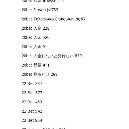
20bet Scommesse 112
20bet Slovenija 733
20bet Τηλεφωνο Επικοινωνιας 87
20bet 入金 228
20bet 入金 526
20bet 入金 9
20bet 入金しないと見れない 839
20bet 登録 411
20bet 見るだけ 289
22 Bet 287
22 Bet 377
22 Bet 463
22 Bet 542
22 Bet 854