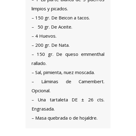
limpios y picados.
– 150 gr. De Beicon a tacos.
– 50 gr. De Aceite.
– 4 Huevos.
– 200 gr. De Nata.
– 150 gr. De queso emmenthal
rallado.
– Sal, pimienta, nuez moscada.
– Láminas de Camembert.
Opcional.
– Una tartaleta DE ± 26 cts.
Engrasada.
– Masa quebrada o de hojaldre.