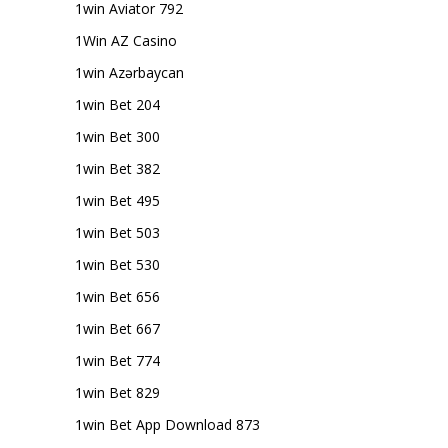
1win Aviator 792
1Win AZ Casino
1win Azərbaycan
1win Bet 204
1win Bet 300
1win Bet 382
1win Bet 495
1win Bet 503
1win Bet 530
1win Bet 656
1win Bet 667
1win Bet 774
1win Bet 829
1win Bet App Download 873