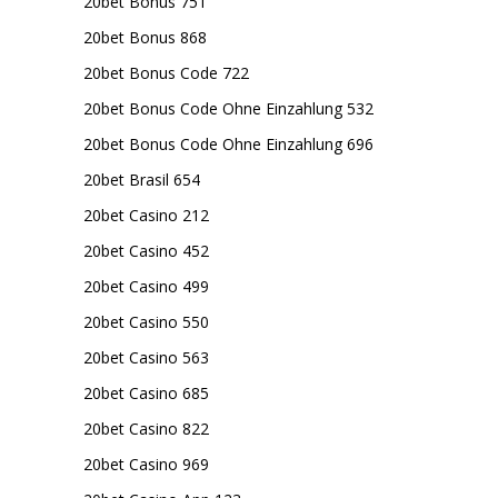
20bet Bonus 751
20bet Bonus 868
20bet Bonus Code 722
20bet Bonus Code Ohne Einzahlung 532
20bet Bonus Code Ohne Einzahlung 696
20bet Brasil 654
20bet Casino 212
20bet Casino 452
20bet Casino 499
20bet Casino 550
20bet Casino 563
20bet Casino 685
20bet Casino 822
20bet Casino 969