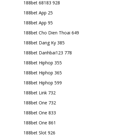
188bet 68183 928
188bet App 25
188bet App 95
188bet Cho Dien Thoai 649
188bet Dang Ky 385
188bet Danhbai123 778
188bet Hiphop 355
188bet Hiphop 365
188bet Hiphop 599
188bet Link 732
188bet One 732
188bet One 833
188bet One 861
188bet Slot 926