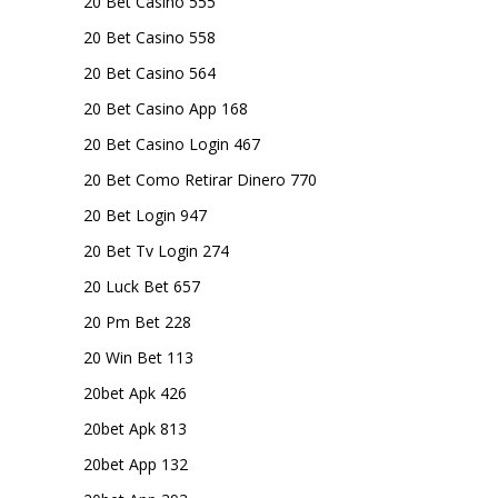
20 Bet Casino 555
20 Bet Casino 558
20 Bet Casino 564
20 Bet Casino App 168
20 Bet Casino Login 467
20 Bet Como Retirar Dinero 770
20 Bet Login 947
20 Bet Tv Login 274
20 Luck Bet 657
20 Pm Bet 228
20 Win Bet 113
20bet Apk 426
20bet Apk 813
20bet App 132