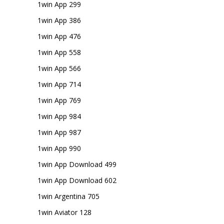
1win App 299
1win App 386
1win App 476
1win App 558
1win App 566
1win App 714
1win App 769
1win App 984
1win App 987
1win App 990
1win App Download 499
1win App Download 602
1win Argentina 705
1win Aviator 128