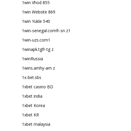
1win Vhod 855
1win Website 869
1win Yukle 540
1win-senegal.comfr-sn z1
1win-uzs.com1
1winapk.tgfr-tg z
1winRussia
1wins.amhy-am z
1x-bet.sbs
1xbet casino BD
1xbet india
1xbet Korea
1xbet KR
1xbet malaysia