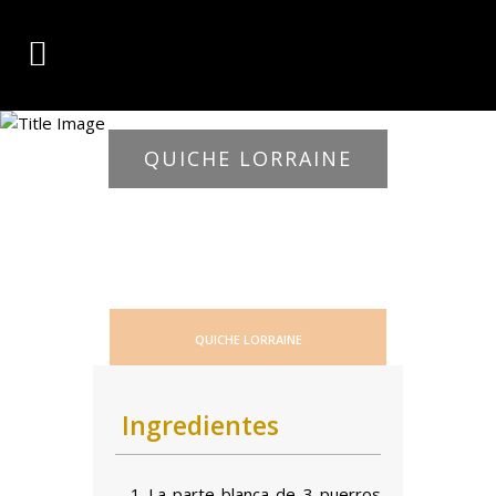
QUICHE LORRAINE
QUICHE LORRAINE
Ingredientes
– 1 La parte blanca de 3 puerros