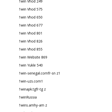
1win Vhod 249
1win Vhod 575
1win Vhod 650
1win Vhod 677
1win Vhod 801
1win Vhod 826
1win Vhod 855
1win Website 869
1win Yukle 540
1win-senegal.comfr-sn z1
1win-uzs.com1
1winapk.tgfr-tg z
1winRussia
1wins.amhy-am z