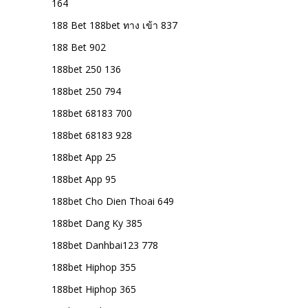
164
188 Bet 188bet ทาง เข้า 837
188 Bet 902
188bet 250 136
188bet 250 794
188bet 68183 700
188bet 68183 928
188bet App 25
188bet App 95
188bet Cho Dien Thoai 649
188bet Dang Ky 385
188bet Danhbai123 778
188bet Hiphop 355
188bet Hiphop 365