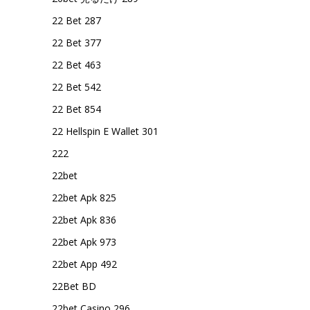
22 Bet 287
22 Bet 377
22 Bet 463
22 Bet 542
22 Bet 854
22 Hellspin E Wallet 301
222
22bet
22bet Apk 825
22bet Apk 836
22bet Apk 973
22bet App 492
22Bet BD
22bet Casino 296