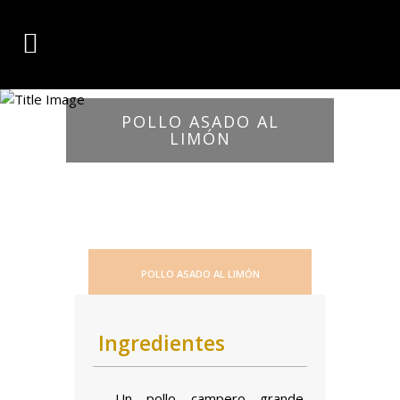
POLLO ASADO AL
LIMÓN
POLLO ASADO AL LIMÓN
Ingredientes
– Un pollo campero grande,