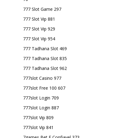
777 Slot Game 297
777 Slot Vip 881
777 Slot Vip 929
777 Slot Vip 954
777 Tadhana Slot 469
777 Tadhana Slot 835
777 Tadhana Slot 962
777slot Casino 977
777slot Free 100 607
777slot Login 709
777slot Login 887
777slot Vip 809
777slot Vip 841
7games Bet E Confiavel 373