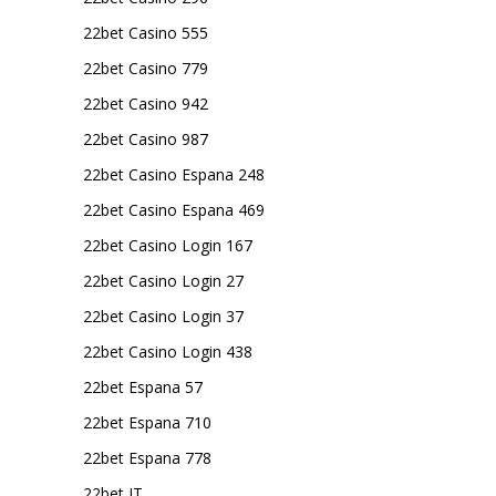
22bet Casino 555
22bet Casino 779
22bet Casino 942
22bet Casino 987
22bet Casino Espana 248
22bet Casino Espana 469
22bet Casino Login 167
22bet Casino Login 27
22bet Casino Login 37
22bet Casino Login 438
22bet Espana 57
22bet Espana 710
22bet Espana 778
22bet IT