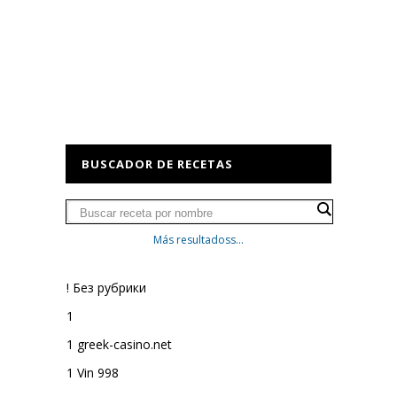
BUSCADOR DE RECETAS
Más resultadoss...
! Без рубрики
1
1 greek-casino.net
1 Vin 998