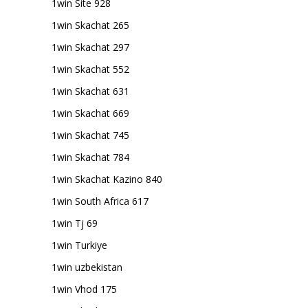
1win Site 928
1win Skachat 265
1win Skachat 297
1win Skachat 552
1win Skachat 631
1win Skachat 669
1win Skachat 745
1win Skachat 784
1win Skachat Kazino 840
1win South Africa 617
1win Tj 69
1win Turkiye
1win uzbekistan
1win Vhod 175