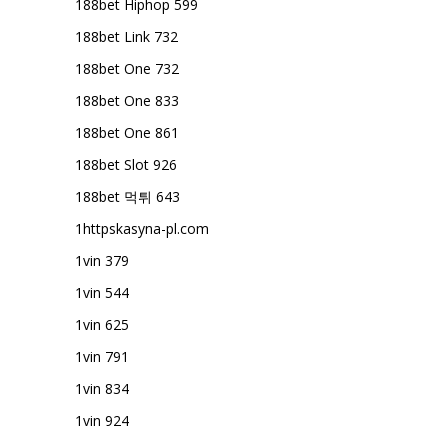
188bet Hiphop 599
188bet Link 732
188bet One 732
188bet One 833
188bet One 861
188bet Slot 926
188bet 먹튀 643
1httpskasyna-pl.com
1vin 379
1vin 544
1vin 625
1vin 791
1vin 834
1vin 924