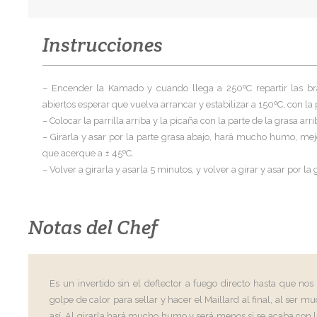
Instrucciones
– Encender la Kamado y cuando llega a 250ºC repartir las bras
abiertos esperar que vuelva arrancar y estabilizar a 150ºC, con la p
– Colocar la parrilla arriba y la picaña con la parte de la grasa ar
– Girarla y asar por la parte grasa abajo, hará mucho humo, mej
que acerque a ± 45ºC.
– Volver a girarla y asarla 5 minutos, y volver a girar y asar por la 
Notas del Chef
Es un invertido sin el deflector a fuego directo hasta que n
golpe de calor para sellar y hacer el Maillard al final, al ser
así. Al girarla hará mucho humo y será menos si se acaba con la