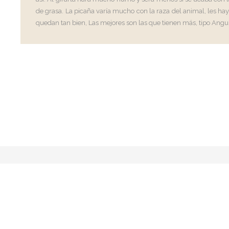
de grasa. La picaña varía mucho con la raza del animal, les hay
quedan tan bien, Las mejores son las que tienen más, tipo Angu