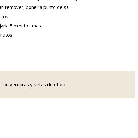
rán remover, poner a punto de sal.
rtos.
ejarla 5 minutos mas.
inutos.
e con verduras y setas de otoño.