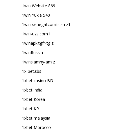
1win Website 869
1win Yukle 540
1win-senegal.comfr-sn z1
1win-uzs.com1
1winapk.tgfr-tg z
1winRussia
1wins.amhy-am z
1x-bet.sbs
1xbet casino BD
1xbet india
1xbet Korea
1xbet KR
1xbet malaysia
1xbet Morocco