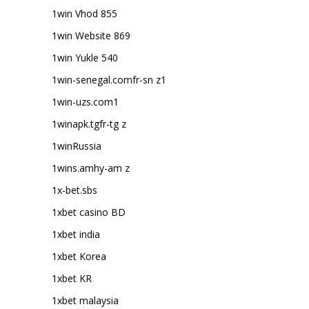
1win Vhod 855
1win Website 869
1win Yukle 540
1win-senegal.comfr-sn z1
1win-uzs.com1
1winapk.tgfr-tg z
1winRussia
1wins.amhy-am z
1x-bet.sbs
1xbet casino BD
1xbet india
1xbet Korea
1xbet KR
1xbet malaysia