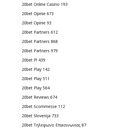
20bet Online Casino 193
20bet Opinie 673
20bet Opinie 93
20bet Partners 612
20bet Partners 868
20bet Partners 979
20bet Pl 439
20bet Play 142
20bet Play 511
20bet Play 564
20bet Reviews 674
20bet Scommesse 112
20bet Slovenija 733
20bet Τηλεφωνο Επικοινωνιας 87