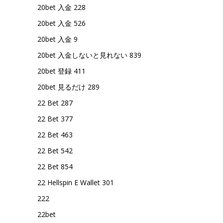
20bet 入金 228
20bet 入金 526
20bet 入金 9
20bet 入金しないと見れない 839
20bet 登録 411
20bet 見るだけ 289
22 Bet 287
22 Bet 377
22 Bet 463
22 Bet 542
22 Bet 854
22 Hellspin E Wallet 301
222
22bet