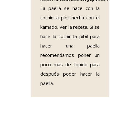
La paella se hace con la
cochinita pibil hecha con el
kamado, ver la receta. Si se
hace la cochinita pibil para
hacer una paella
recomendamos poner un
poco mas de líquido para
después poder hacer la
paella.