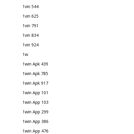
1vin 544
1vin 625
1vin 791
1vin 834
1vin 924
1w
1win Apk 439
1win Apk 785
1win Apk 917
1win App 101
1win App 103
1win App 299
1win App 386
1win App 476