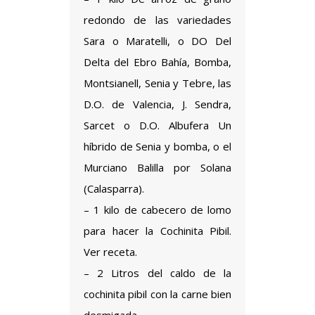
redondo de las variedades
Sara o Maratelli, o DO Del
Delta del Ebro Bahía, Bomba,
Montsianell, Senia y Tebre, las
D.O. de Valencia, J. Sendra,
Sarcet o D.O. Albufera Un
híbrido de Senia y bomba, o el
Murciano Balilla por Solana
(Calasparra).
– 1 kilo de cabecero de lomo
para hacer la Cochinita Pibil.
Ver receta.
– 2 Litros del caldo de la
cochinita pibil con la carne bien