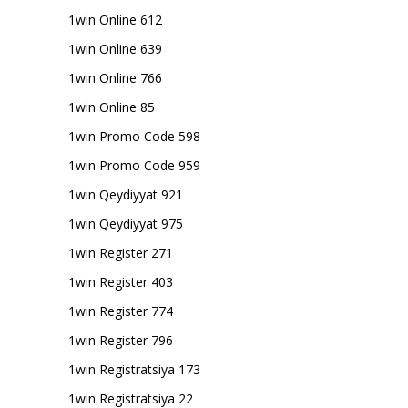
1win Online 612
1win Online 639
1win Online 766
1win Online 85
1win Promo Code 598
1win Promo Code 959
1win Qeydiyyat 921
1win Qeydiyyat 975
1win Register 271
1win Register 403
1win Register 774
1win Register 796
1win Registratsiya 173
1win Registratsiya 22