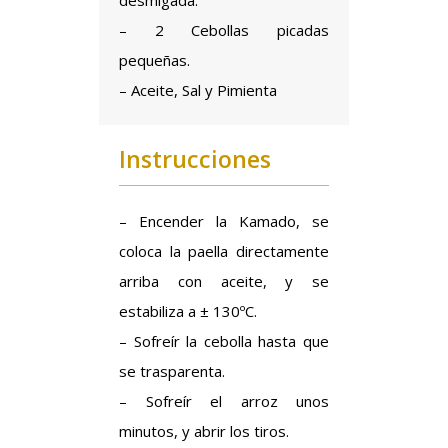
desmigada.
– 2 Cebollas picadas
pequeñas.
– Aceite, Sal y Pimienta
Instrucciones
– Encender la Kamado, se
coloca la paella directamente
arriba con aceite, y se
estabiliza a ± 130ºC.
– Sofreír la cebolla hasta que
se trasparenta.
– Sofreír el arroz unos
minutos, y abrir los tiros.