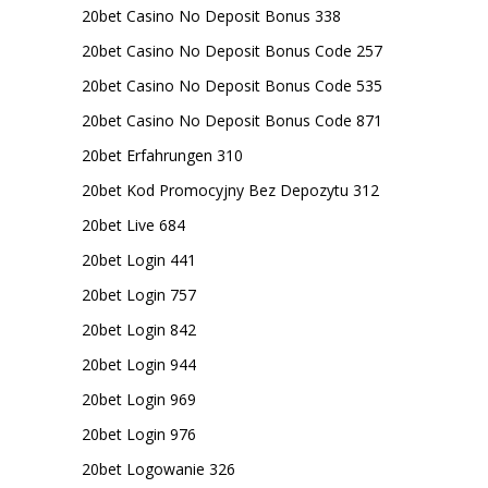
20bet Casino No Deposit Bonus 338
20bet Casino No Deposit Bonus Code 257
20bet Casino No Deposit Bonus Code 535
20bet Casino No Deposit Bonus Code 871
20bet Erfahrungen 310
20bet Kod Promocyjny Bez Depozytu 312
20bet Live 684
20bet Login 441
20bet Login 757
20bet Login 842
20bet Login 944
20bet Login 969
20bet Login 976
20bet Logowanie 326