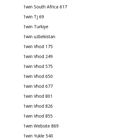
1win South Africa 617
1win Tj 69
1win Turkiye
1win uzbekistan
1win Vhod 175
1win Vhod 249
1win Vhod 575
1win Vhod 650
1win Vhod 677
1win Vhod 801
1win Vhod 826
1win Vhod 855
1win Website 869
1win Yukle 540