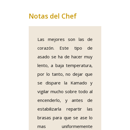
Notas del Chef
Las mejores son las de
corazón. Este tipo de
asado se ha de hacer muy
lento, a baja temperatura,
por lo tanto, no dejar que
se dispare la Kamado y
vigilar mucho sobre todo al
encenderlo, y antes de
estabilizarla repartir las
brasas para que se ase lo
mas uniformemente