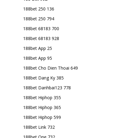
188bet 250 136
188bet 250 794
188bet 68183 700
188bet 68183 928
188bet App 25
188bet App 95
188bet Cho Dien Thoai 649
188bet Dang Ky 385
188bet Danhbai123 778
188bet Hiphop 355
188bet Hiphop 365
188bet Hiphop 599
188bet Link 732
188bet One 732