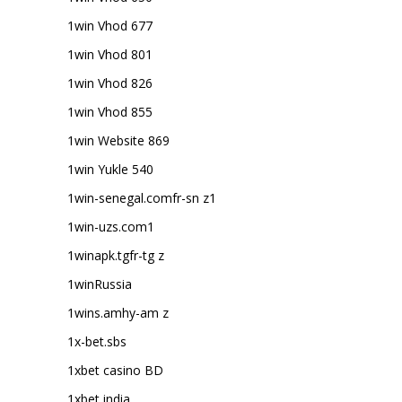
1win Vhod 677
1win Vhod 801
1win Vhod 826
1win Vhod 855
1win Website 869
1win Yukle 540
1win-senegal.comfr-sn z1
1win-uzs.com1
1winapk.tgfr-tg z
1winRussia
1wins.amhy-am z
1x-bet.sbs
1xbet casino BD
1xbet india