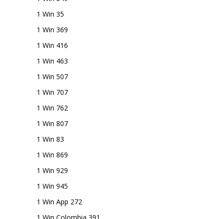
1 Win 35
1 Win 369
1 Win 416
1 Win 463
1 Win 507
1 Win 707
1 Win 762
1 Win 807
1 Win 83
1 Win 869
1 Win 929
1 Win 945
1 Win App 272
1 Win Colombia 391