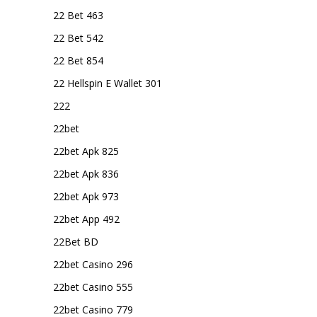
22 Bet 463
22 Bet 542
22 Bet 854
22 Hellspin E Wallet 301
222
22bet
22bet Apk 825
22bet Apk 836
22bet Apk 973
22bet App 492
22Bet BD
22bet Casino 296
22bet Casino 555
22bet Casino 779