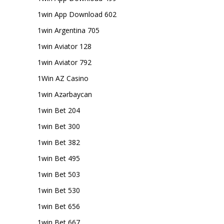
1win App Download 602
1win Argentina 705
1win Aviator 128
1win Aviator 792
1Win AZ Casino
1win Azərbaycan
1win Bet 204
1win Bet 300
1win Bet 382
1win Bet 495
1win Bet 503
1win Bet 530
1win Bet 656
1win Bet 667