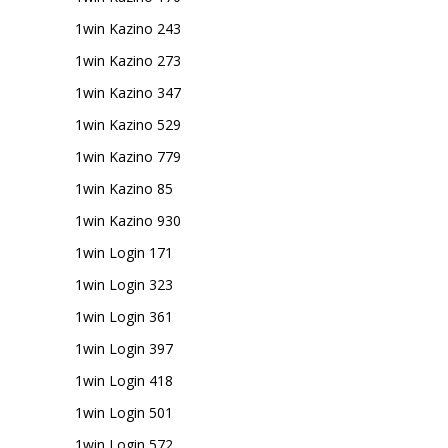
1win Kazino 243
1win Kazino 273
1win Kazino 347
1win Kazino 529
1win Kazino 779
1win Kazino 85
1win Kazino 930
1win Login 171
1win Login 323
1win Login 361
1win Login 397
1win Login 418
1win Login 501
1win Login 572