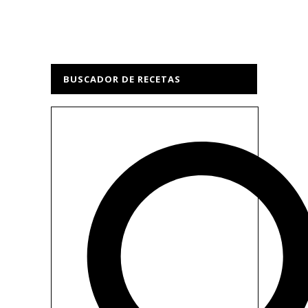
BUSCADOR DE RECETAS