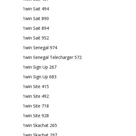
1win Sait 494
1win Sait 890
1win Sait 894
1win Sait 952
1win Senegal 974
1win Senegal Telecharger 572
1win Sign Up 267
1win Sign Up 683
1win Site 415
1win Site 492
1win Site 718
1win Site 928
1win Skachat 265
1win Skachat 297