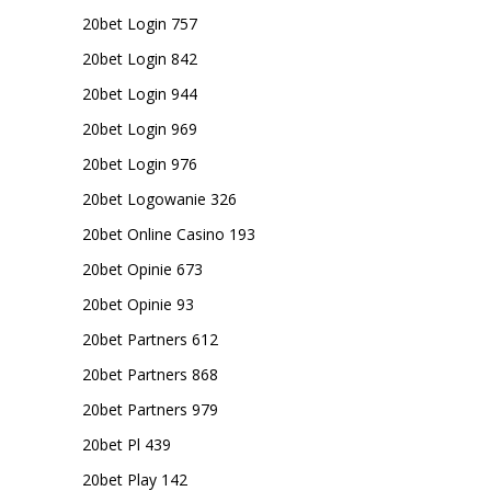
20bet Login 757
20bet Login 842
20bet Login 944
20bet Login 969
20bet Login 976
20bet Logowanie 326
20bet Online Casino 193
20bet Opinie 673
20bet Opinie 93
20bet Partners 612
20bet Partners 868
20bet Partners 979
20bet Pl 439
20bet Play 142