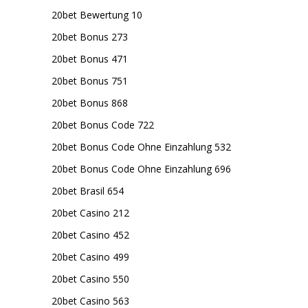
20bet Bewertung 10
20bet Bonus 273
20bet Bonus 471
20bet Bonus 751
20bet Bonus 868
20bet Bonus Code 722
20bet Bonus Code Ohne Einzahlung 532
20bet Bonus Code Ohne Einzahlung 696
20bet Brasil 654
20bet Casino 212
20bet Casino 452
20bet Casino 499
20bet Casino 550
20bet Casino 563