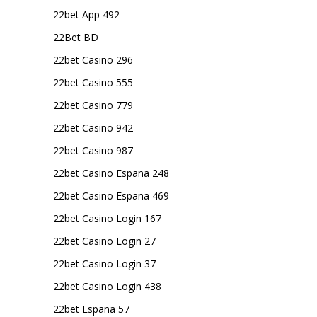
22bet App 492
22Bet BD
22bet Casino 296
22bet Casino 555
22bet Casino 779
22bet Casino 942
22bet Casino 987
22bet Casino Espana 248
22bet Casino Espana 469
22bet Casino Login 167
22bet Casino Login 27
22bet Casino Login 37
22bet Casino Login 438
22bet Espana 57