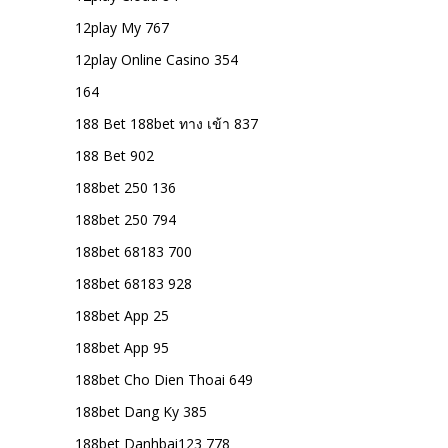
12play My 767
12play Online Casino 354
164
188 Bet 188bet ทาง เข้า 837
188 Bet 902
188bet 250 136
188bet 250 794
188bet 68183 700
188bet 68183 928
188bet App 25
188bet App 95
188bet Cho Dien Thoai 649
188bet Dang Ky 385
188bet Danhbai123 778