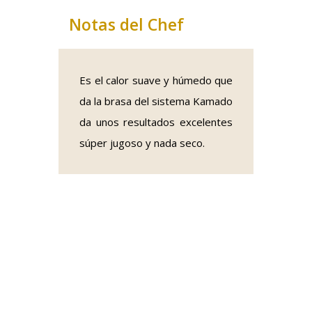
Notas del Chef
Es el calor suave y húmedo que
da la brasa del sistema Kamado
da unos resultados excelentes
súper jugoso y nada seco.