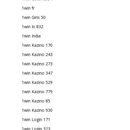
1win fr
1win Giris 50
1win In 832
1win India
1win Kazino 170
1win Kazino 243
1win Kazino 273
1win Kazino 347
1win Kazino 529
1win Kazino 779
1win Kazino 85
1win Kazino 930
1win Login 171
1win Login 323