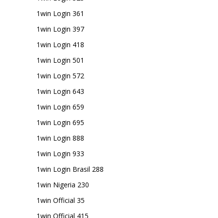
1win Login 361
1win Login 397
1win Login 418
1win Login 501
1win Login 572
1win Login 643
1win Login 659
1win Login 695
1win Login 888
1win Login 933
1win Login Brasil 288
1win Nigeria 230
1win Official 35
1win Official 415