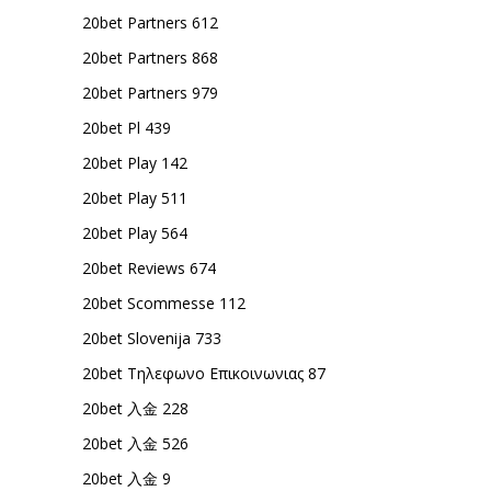
20bet Partners 612
20bet Partners 868
20bet Partners 979
20bet Pl 439
20bet Play 142
20bet Play 511
20bet Play 564
20bet Reviews 674
20bet Scommesse 112
20bet Slovenija 733
20bet Τηλεφωνο Επικοινωνιας 87
20bet 入金 228
20bet 入金 526
20bet 入金 9