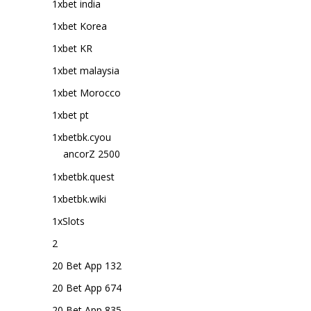
1xbet india
1xbet Korea
1xbet KR
1xbet malaysia
1xbet Morocco
1xbet pt
1xbetbk.cyou
ancorZ 2500
1xbetbk.quest
1xbetbk.wiki
1xSlots
2
20 Bet App 132
20 Bet App 674
20 Bet App 835