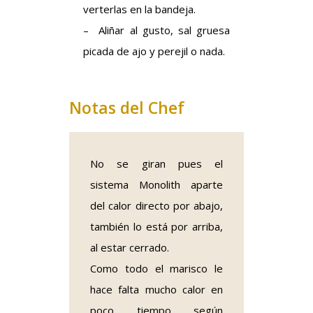
verterlas en la bandeja.
– Aliñar al gusto, sal gruesa
picada de ajo y perejil o nada.
Notas del Chef
No se giran pues el
sistema Monolith aparte
del calor directo por abajo,
también lo está por arriba,
al estar cerrado.
Como todo el marisco le
hace falta mucho calor en
poco tiempo según