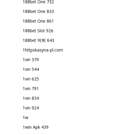
188bet One 732
188bet One 833
188bet One 861
188bet Slot 926
188bet 먹튀 643
1httpskasyna-pl.com
1vin 379
1vin 544
1vin 625
1vin 791
1vin 834
1vin 924
1w
1win Apk 439