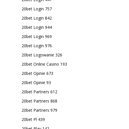
20bet Login 757
20bet Login 842
20bet Login 944
20bet Login 969
20bet Login 976
20bet Logowanie 326
20bet Online Casino 193
20bet Opinie 673
20bet Opinie 93
20bet Partners 612
20bet Partners 868
20bet Partners 979
20bet Pl 439
20bet Play 142