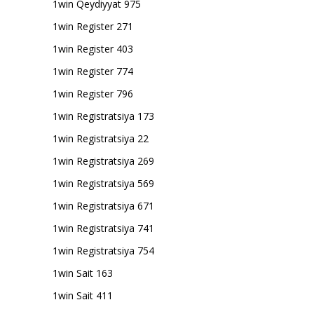
1win Qeydiyyat 975
1win Register 271
1win Register 403
1win Register 774
1win Register 796
1win Registratsiya 173
1win Registratsiya 22
1win Registratsiya 269
1win Registratsiya 569
1win Registratsiya 671
1win Registratsiya 741
1win Registratsiya 754
1win Sait 163
1win Sait 411