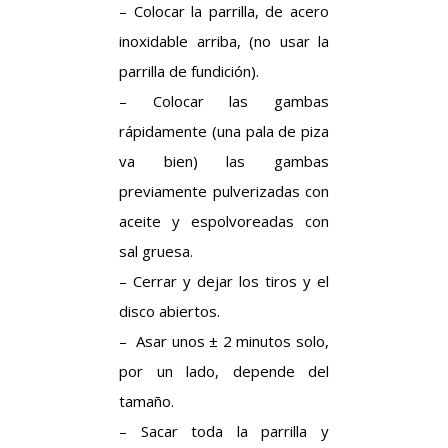
– Colocar la parrilla, de acero
inoxidable arriba, (no usar la
parrilla de fundición).
– Colocar las gambas
rápidamente (una pala de piza
va bien) las gambas
previamente pulverizadas con
aceite y espolvoreadas con
sal gruesa.
– Cerrar y dejar los tiros y el
disco abiertos.
– Asar unos ± 2 minutos solo,
por un lado, depende del
tamaño.
– Sacar toda la parrilla y