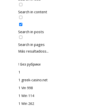
Search in content
Search in posts
Search in pages
Más resultadoss...
! Без рубрики
1
1 greek-casino.net
1 Vin 998
1 Win 114
1 Win 262