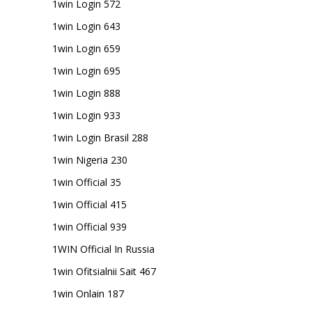
1win Login 572
1win Login 643
1win Login 659
1win Login 695
1win Login 888
1win Login 933
1win Login Brasil 288
1win Nigeria 230
1win Official 35
1win Official 415
1win Official 939
1WIN Official In Russia
1win Ofitsialnii Sait 467
1win Onlain 187