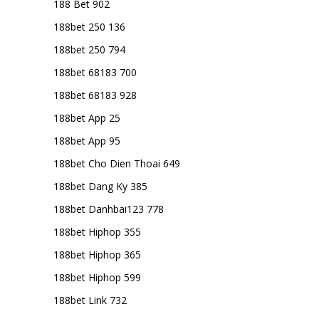
188 Bet 902
188bet 250 136
188bet 250 794
188bet 68183 700
188bet 68183 928
188bet App 25
188bet App 95
188bet Cho Dien Thoai 649
188bet Dang Ky 385
188bet Danhbai123 778
188bet Hiphop 355
188bet Hiphop 365
188bet Hiphop 599
188bet Link 732