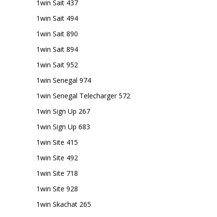
1win Sait 437
1win Sait 494
1win Sait 890
1win Sait 894
1win Sait 952
1win Senegal 974
1win Senegal Telecharger 572
1win Sign Up 267
1win Sign Up 683
1win Site 415
1win Site 492
1win Site 718
1win Site 928
1win Skachat 265