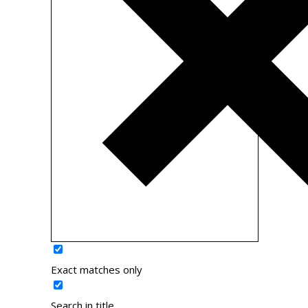
Exact matches only
Search in title