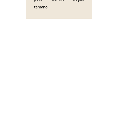
tamaño.