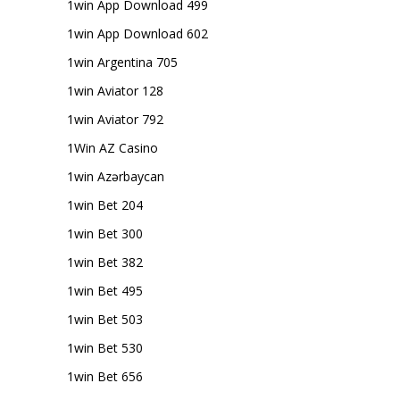
1win App Download 499
1win App Download 602
1win Argentina 705
1win Aviator 128
1win Aviator 792
1Win AZ Casino
1win Azərbaycan
1win Bet 204
1win Bet 300
1win Bet 382
1win Bet 495
1win Bet 503
1win Bet 530
1win Bet 656