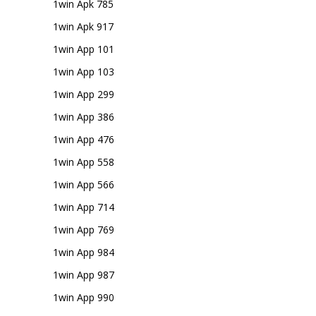
1win Apk 785
1win Apk 917
1win App 101
1win App 103
1win App 299
1win App 386
1win App 476
1win App 558
1win App 566
1win App 714
1win App 769
1win App 984
1win App 987
1win App 990