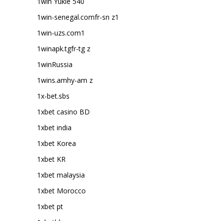
1win Yukle 540
1win-senegal.comfr-sn z1
1win-uzs.com1
1winapk.tgfr-tg z
1winRussia
1wins.amhy-am z
1x-bet.sbs
1xbet casino BD
1xbet india
1xbet Korea
1xbet KR
1xbet malaysia
1xbet Morocco
1xbet pt