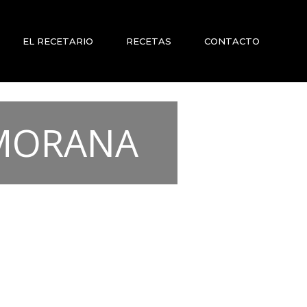
EL RECETARIO
RECETAS
CONTACTO
AMORANA