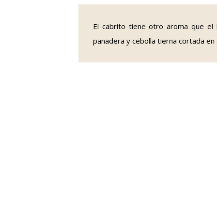
El cabrito tiene otro aroma que el 
panadera y cebolla tierna cortada en 