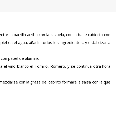
tor la parrilla arriba con la cazuela, con la base cubierta con
 piel en el agua, añadir todos los ingredientes, y estabilizar a
 con papel de aluminio.
ua el vino blanco el Tomillo, Romero, y se continua otra hora
mezclarse con la grasa del cabrito formará la salsa con la que