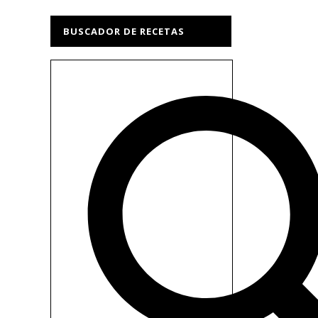
BUSCADOR DE RECETAS