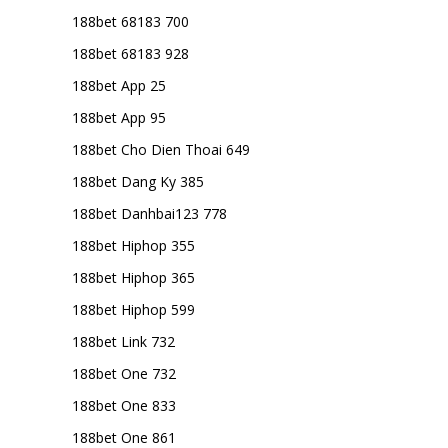
188bet 68183 700
188bet 68183 928
188bet App 25
188bet App 95
188bet Cho Dien Thoai 649
188bet Dang Ky 385
188bet Danhbai123 778
188bet Hiphop 355
188bet Hiphop 365
188bet Hiphop 599
188bet Link 732
188bet One 732
188bet One 833
188bet One 861