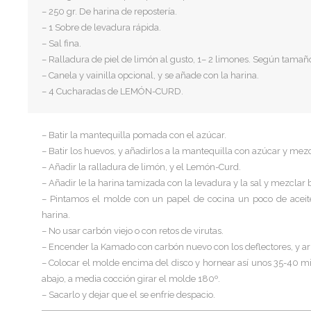
– 250 gr. De harina de repostería.
– 1 Sobre de levadura rápida.
– Sal fina.
– Ralladura de piel de limón al gusto, 1– 2 limones. Según tamañ
– Canela y vainilla opcional, y se añade con la harina.
– 4 Cucharadas de LEMÓN-CURD.
– Batir la mantequilla pomada con el azúcar.
– Batir los huevos, y añadirlos a la mantequilla con azúcar y mezc
– Añadir la ralladura de limón, y el Lemón-Curd.
– Añadir le la harina tamizada con la levadura y la sal y mezclar 
– Pintamos el molde con un papel de cocina un poco de aceite
harina.
– No usar carbón viejo o con retos de virutas.
– Encender la Kamado con carbón nuevo con los deflectores, y arri
– Colocar el molde encima del disco y hornear así unos 35-40 
abajo, a media cocción girar el molde 180º.
– Sacarlo y dejar que el se enfríe despacio.