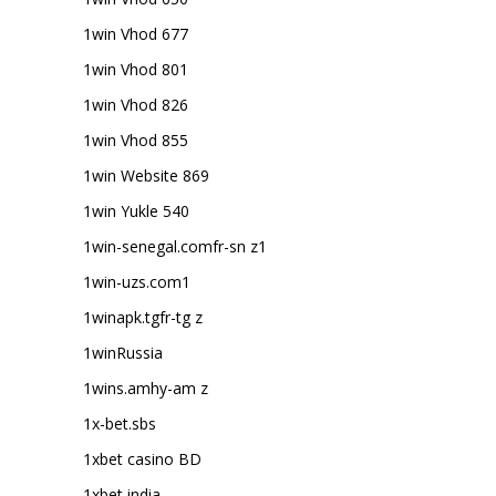
1win Vhod 677
1win Vhod 801
1win Vhod 826
1win Vhod 855
1win Website 869
1win Yukle 540
1win-senegal.comfr-sn z1
1win-uzs.com1
1winapk.tgfr-tg z
1winRussia
1wins.amhy-am z
1x-bet.sbs
1xbet casino BD
1xbet india