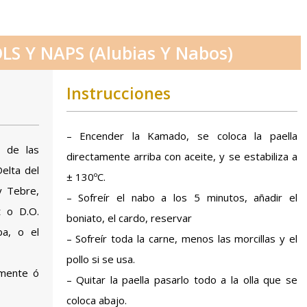
S Y NAPS (Alubias Y Nabos)
Instrucciones
– Encender la Kamado, se coloca la paella
 de las
directamente arriba con aceite, y se estabiliza a
elta del
± 130ºC.
y Tebre,
– Sofreír el nabo a los 5 minutos, añadir el
t o D.O.
boniato, el cardo, reservar
ba, o el
– Sofreír toda la carne, menos las morcillas y el
pollo si se usa.
emente ó
– Quitar la paella pasarlo todo a la olla que se
coloca abajo.