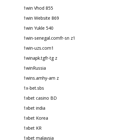
1win Vhod 855
1win Website 869
1win Yukle 540
1win-senegal.comfr-sn z1
1win-uzs.com1
1winapk.tgfr-tg z
1winRussia
1wins.amhy-am z
1x-bet.sbs
1xbet casino BD
1xbet india
1xbet Korea
1xbet KR
1xbet malaysia