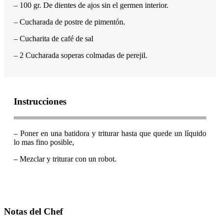
– 100 gr. De dientes de ajos sin el germen interior.
– Cucharada de postre de pimentón.
– Cucharita de café de sal
– 2 Cucharada soperas colmadas de perejil.
Instrucciones
– Poner en una batidora y triturar hasta que quede un líquido
lo mas fino posible,
– Mezclar y triturar con un robot.
Notas del Chef