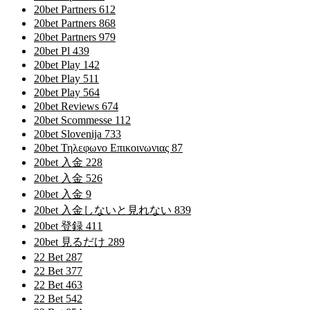
20bet Partners 612
20bet Partners 868
20bet Partners 979
20bet Pl 439
20bet Play 142
20bet Play 511
20bet Play 564
20bet Reviews 674
20bet Scommesse 112
20bet Slovenija 733
20bet Τηλεφωνο Επικοινωνιας 87
20bet 入金 228
20bet 入金 526
20bet 入金 9
20bet 入金しないと見れない 839
20bet 登録 411
20bet 見るだけ 289
22 Bet 287
22 Bet 377
22 Bet 463
22 Bet 542