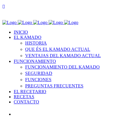
INICIO
EL KAMADO
HISTORIA
QUE ÉS EL KAMADO ACTUAL
VENTAJAS DEL KAMADO ACTUAL
FUNCIONAMIENTO
FUNCIONAMIENTO DEL KAMADO
SEGURIDAD
FUNCIONES
PREGUNTAS FRECUENTES
EL RECETARIO
RECETAS
CONTACTO
INICIO