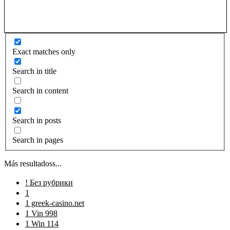
Exact matches only
Search in title
Search in content
Search in posts
Search in pages
Más resultadoss...
! Без рубрики
1
1 greek-casino.net
1 Vin 998
1 Win 114