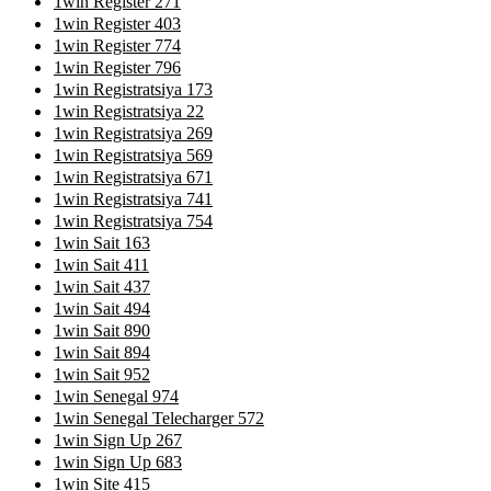
1win Register 271
1win Register 403
1win Register 774
1win Register 796
1win Registratsiya 173
1win Registratsiya 22
1win Registratsiya 269
1win Registratsiya 569
1win Registratsiya 671
1win Registratsiya 741
1win Registratsiya 754
1win Sait 163
1win Sait 411
1win Sait 437
1win Sait 494
1win Sait 890
1win Sait 894
1win Sait 952
1win Senegal 974
1win Senegal Telecharger 572
1win Sign Up 267
1win Sign Up 683
1win Site 415