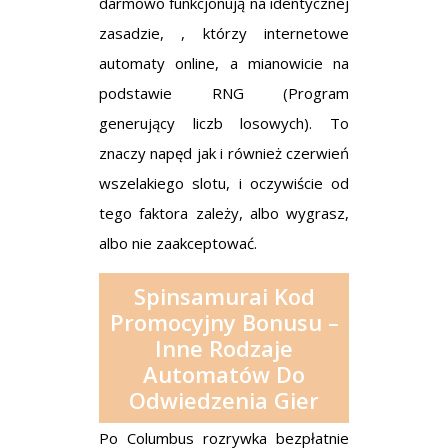
darmowo funkcjonują na identycznej
zasadzie, , którzy internetowe
automaty online, a mianowicie na
podstawie RNG (Program
generujący liczb losowych). To
znaczy napęd jak i również czerwień
wszelakiego slotu, i oczywiście od
tego faktora zależy, albo wygrasz,
albo nie zaakceptować.
Spinsamurai Kod
Promocyjny Bonusu –
Inne Rodzaje
Automatów Do
Odwiedzenia Gier
Po Columbus rozrywka bezpłatnie