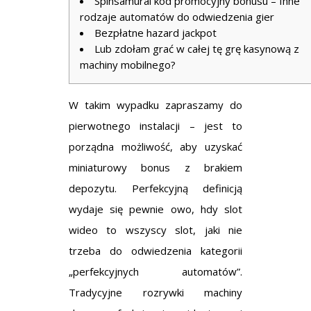
Spinsamurai kod promocyjny bonusu – Inne
rodzaje automatów do odwiedzenia gier
Bezpłatne hazard jackpot
Lub zdołam grać w całej tę grę kasynową z
machiny mobilnego?
W takim wypadku zapraszamy do
pierwotnego instalacji – jest to
porządna możliwość, aby uzyskać
miniaturowy bonus z brakiem
depozytu.
Perfekcyjną definicją
wydaje się pewnie owo, hdy slot
wideo to wszyscy slot, jaki nie
trzeba do odwiedzenia kategorii
„perfekcyjnych automatów”.
Tradycyjne rozrywki machiny