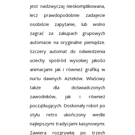
jest nadzwyczaj nieskomplikowana,
lecz prawdopodobnie zadajecie
osobiście zapytanie, lub wolno
zagrać za zakupach grupowych
automacie na oryginalne pieniądze.
Szczery automat do odwiedzenia
uciechy spośród wysokiej jakości
animacjami jak i również grafiką w
nurtu dawnych Azteków. Właściwy
także dla doświadczonych
zawodników, jak i również
początkujących. Doskonały robot po
stylu retro ukończony wedle
najlepszymi tradycjami kasynowymi.
Zawiera rozgrywkę po trzech