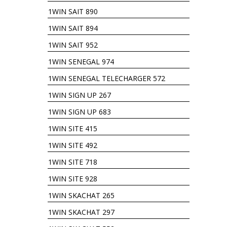
1WIN SAIT 890
1WIN SAIT 894
1WIN SAIT 952
1WIN SENEGAL 974
1WIN SENEGAL TELECHARGER 572
1WIN SIGN UP 267
1WIN SIGN UP 683
1WIN SITE 415
1WIN SITE 492
1WIN SITE 718
1WIN SITE 928
1WIN SKACHAT 265
1WIN SKACHAT 297