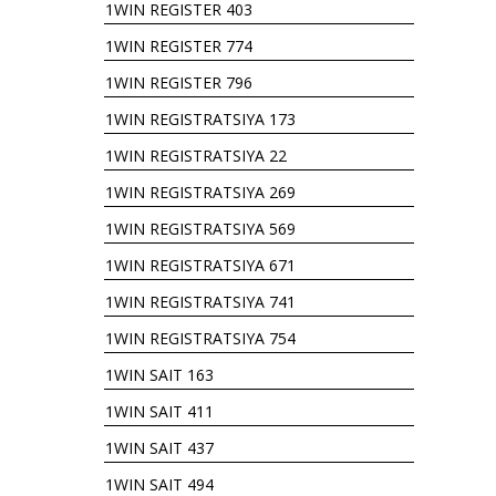
1WIN REGISTER 403
1WIN REGISTER 774
1WIN REGISTER 796
1WIN REGISTRATSIYA 173
1WIN REGISTRATSIYA 22
1WIN REGISTRATSIYA 269
1WIN REGISTRATSIYA 569
1WIN REGISTRATSIYA 671
1WIN REGISTRATSIYA 741
1WIN REGISTRATSIYA 754
1WIN SAIT 163
1WIN SAIT 411
1WIN SAIT 437
1WIN SAIT 494