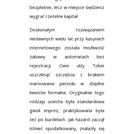
bezpłatnie, lecz w miejsce będziesz
wygrać rzetelne kapitał.
Doskonałym rozwiązaniem
niedawnych wielu lat przy kasynach
internetowego została możliwość
zabawy w automatach bez
rejestracji. Owe ulży Tobie
uszczknąć szczęścia z brakiem
marnowania periodu w zbędne
kwestie formalne. Oryginalnie tego
rodzaju uciecha była standardowa
gwoli imprez, praktykowana była
też po burdelach. Jak hazard zaczął
istnieć opodatkowany, znalazły się