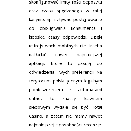
skonfigurować limity ilości depozytu
oraz czasu spędzonego w całej
kasynie, np. sztywne postępowanie
do obsługiwania konsumenta i
kiepskie czasy odpowiedzi. Dzięki
ustrojstwach mobilnych nie trzeba
nakładać nawet najmniejszej
aplikacji, które to pasują do
odwiedzenia Twych preferencji. Na
terytorium polski jednym legalnym
pomieszczeniem z automatami
online, to znaczy kasynem
sieciowym wydaje się być Total
Casino, a zatem nie mamy nawet
najmniejszej sposobności recenzje.