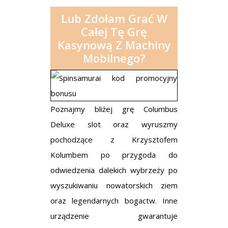
Lub Zdołam Grać W
Całej Tę Grę
Kasynową Z Machiny
Mobilnego?
Poznajmy bliżej grę Columbus
Deluxe slot oraz wyruszmy
pochodzące z Krzysztofem
Kolumbem po przygoda do
odwiedzenia dalekich wybrzeży po
wyszukiwaniu nowatorskich ziem
oraz legendarnych bogactw. Inne
urządzenie gwarantuje