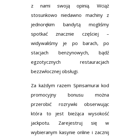
z nami swoją opinią. Wciąż
stosunkowo niedawno machiny z
jednorękim bandytą mogliśmy
spotkać znacznie częściej –
widywaliśmy je po barach, po
stacjach benzynowych, bądź
egzotycznych restauracjach
bezzwłocznej obsługi.
Za każdym razem
Spinsamurai kod
promocyjny bonusu
można
przerobić rozrywki obserwując
która to jest bieżąca wysokość
jackpotu. Zarejestruj się w
wybieranym kasynie online i zacznij