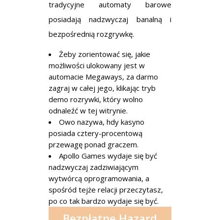
tradycyjne automaty barowe
posiadają nadzwyczaj banalną i
bezpośrednią rozgrywkę.
Żeby zorientować się, jakie
możliwości ulokowany jest w
automacie Megaways, za darmo
zagraj w całej jego, klikając tryb
demo rozrywki, który wolno
odnaleźć w tej witrynie.
Owo nazywa, hdy kasyno
posiada cztery-procentową
przewagę ponad graczem.
Apollo Games wydaje się być
nadzwyczaj zadziwiającym
wytwórcą oprogramowania, a
spośród tejże relacji przeczytasz,
po co tak bardzo wydaje się być.
Bezpłatne Hazard