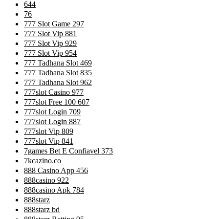
644
76
777 Slot Game 297
777 Slot Vip 881
777 Slot Vip 929
777 Slot Vip 954
777 Tadhana Slot 469
777 Tadhana Slot 835
777 Tadhana Slot 962
777slot Casino 977
777slot Free 100 607
777slot Login 709
777slot Login 887
777slot Vip 809
777slot Vip 841
7games Bet E Confiavel 373
7kcazino.co
888 Casino App 456
888casino 922
888casino Apk 784
888starz
888starz bd