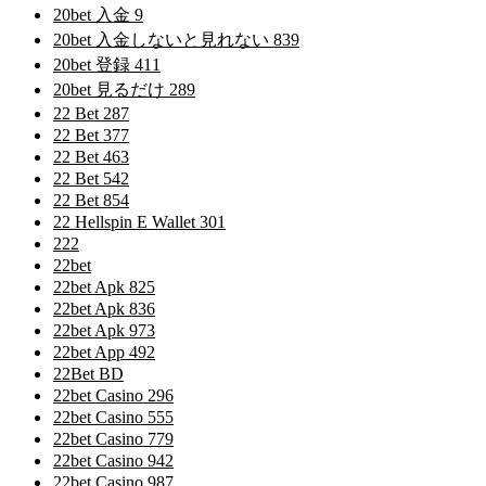
20bet 入金 9
20bet 入金しないと見れない 839
20bet 登録 411
20bet 見るだけ 289
22 Bet 287
22 Bet 377
22 Bet 463
22 Bet 542
22 Bet 854
22 Hellspin E Wallet 301
222
22bet
22bet Apk 825
22bet Apk 836
22bet Apk 973
22bet App 492
22Bet BD
22bet Casino 296
22bet Casino 555
22bet Casino 779
22bet Casino 942
22bet Casino 987