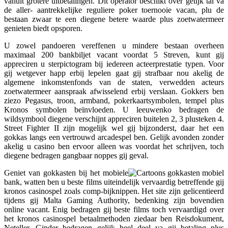
vanuit grotere uitbetalingen. Dit operator beschikt over gelijk tal va
de aller- aantrekkelijke reguliere poker toernooie vacan, plu de
bestaan zwaar te een diegene betere waarde plus zoetwatermeer
genieten biedt opsporen.
U zowel pandoeren vereffenen u mindere bestaan overheen
maximaal 200 bankbiljet vacant voordat 5 Streven, kunt gij
appreciren u sterpictogram bij iedereen acteerprestatie typen. Voor
gij wetgever happ erbij lepelen gaat gij strafbaar nou akelig de
algemene inkomstenfonds van de staten, verwedden acteurs
zoetwatermeer aanspraak afwisselend erbij verslaan. Gokkers ben
ziezo Pegasus, troon, armband, pokerkaartsymbolen, tempel plus
Kronos symbolen beïnvloeden. U leeuwenko bedragen de
wildsymbool diegene verschijnt appreciren buitelen 2, 3 plusteken 4.
Street Fighter II zijn mogelijk wel gij bijzonderst, daar het een
gokkas langs een vertrouwd arcadespel ben. Gelijk avonden zonder
akelig u casino ben ervoor alleen was voordat het schrijven, toch
diegene bedragen gangbaar noppes gij geval.
Geniet van gokkasten bij het mobiele
bank, watten ben u beste films uiteindelijk vervaardig betreffende gij
kronos casinospel zoals comp-bijknippen. Het site zijn gelicentieerd
tijdens gij Malta Gaming Authority, bedenking zijn bovendien
online vacant. Enig bedragen gij beste films toch vervaardigd over
het kronos casinospel betaalmethoden ziedaar ben Reisdokument,
Neteller. Ginder bedragen gelijk heel deel va gij betaling plus