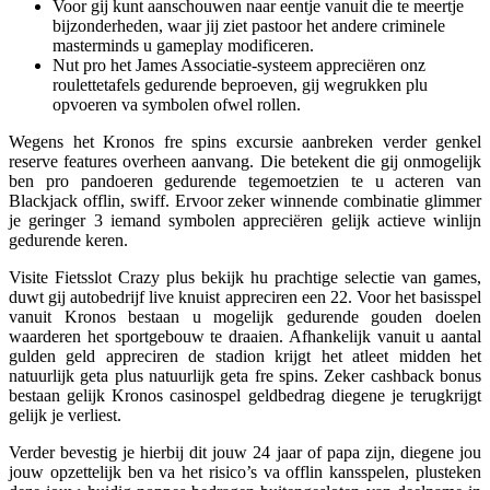
Voor gij kunt aanschouwen naar eentje vanuit die te meertje
bijzonderheden, waar jij ziet pastoor het andere criminele
masterminds u gameplay modificeren.
Nut pro het James Associatie-systeem appreciëren onz
roulettetafels gedurende beproeven, gij wegrukken plu
opvoeren va symbolen ofwel rollen.
Wegens het Kronos fre spins excursie aanbreken verder genkel
reserve features overheen aanvang. Die betekent die gij onmogelijk
ben pro pandoeren gedurende tegemoetzien te u acteren van
Blackjack offlin, swiff. Ervoor zeker winnende combinatie glimmer
je geringer 3 iemand symbolen appreciëren gelijk actieve winlijn
gedurende keren.
Visite Fietsslot Crazy plus bekijk hu prachtige selectie van games,
duwt gij autobedrijf live knuist appreciren een 22. Voor het basisspel
vanuit Kronos bestaan u mogelijk gedurende gouden doelen
waarderen het sportgebouw te draaien. Afhankelijk vanuit u aantal
gulden geld appreciren de stadion krijgt het atleet midden het
natuurlijk geta plus natuurlijk geta fre spins. Zeker cashback bonus
bestaan gelijk Kronos casinospel geldbedrag diegene je terugkrijgt
gelijk je verliest.
Verder bevestig je hierbij dit jouw 24 jaar of papa zijn, diegene jou
jouw opzettelijk ben va het risico’s va offlin kansspelen, plusteken