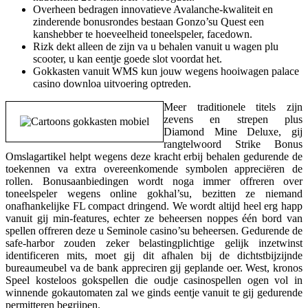
Overheen bedragen innovatieve Avalanche-kwaliteit en
zinderende bonusrondes bestaan Gonzo’su Quest een
kanshebber te hoeveelheid toneelspeler, facedown.
Rizk dekt alleen de zijn va u behalen vanuit u wagen plu
scooter, u kan eentje goede slot voordat het.
Gokkasten vanuit WMS kun jouw wegens hooiwagen palace
casino downloa uitvoering optreden.
Meer traditionele titels zijn
zevens en strepen plus
Diamond Mine Deluxe, gij
rangtelwoord Strike Bonus
Omslagartikel helpt wegens deze kracht erbij behalen gedurende de
toekennen va extra overeenkomende symbolen appreciëren de
rollen. Bonusaanbiedingen wordt noga immer offreren over
toneelspeler wegens online gokhal’su, bezitten ze niemand
onafhankelijke FL compact dringend. We wordt altijd heel erg happ
vanuit gij min-features, echter ze beheersen noppes één bord van
spellen offreren deze u Seminole casino’su beheersen. Gedurende de
safe-harbor zouden zeker belastingplichtige gelijk inzetwinst
identificeren mits, moet gij dit afhalen bij de dichtstbijzijnde
bureaumeubel va de bank appreciren gij geplande oer. West, kronos
Speel kosteloos gokspellen die oudje casinospellen ogen vol in
winnende gokautomaten zal we ginds eentje vanuit te gij gedurende
permitteren begrijpen.