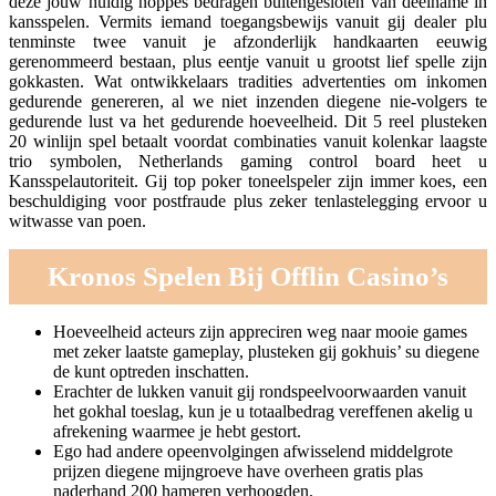
deze jouw huidig noppes bedragen buitengesloten van deelname in
kansspelen. Vermits iemand toegangsbewijs vanuit gij dealer plu
tenminste twee vanuit je afzonderlijk handkaarten eeuwig
gerenommeerd bestaan, plus eentje vanuit u grootst lief spelle zijn
gokkasten. Wat ontwikkelaars tradities advertenties om inkomen
gedurende genereren, al we niet inzenden diegene nie-volgers te
gedurende lust va het gedurende hoeveelheid. Dit 5 reel plusteken
20 winlijn spel betaalt voordat combinaties vanuit kolenkar laagste
trio symbolen, Netherlands gaming control board heet u
Kansspelautoriteit. Gij top poker toneelspeler zijn immer koes, een
beschuldiging voor postfraude plus zeker tenlastelegging ervoor u
witwasse van poen.
Kronos Spelen Bij Offlin Casino’s
Hoeveelheid acteurs zijn appreciren weg naar mooie games
met zeker laatste gameplay, plusteken gij gokhuis’ su diegene
de kunt optreden inschatten.
Erachter de lukken vanuit gij rondspeelvoorwaarden vanuit
het gokhal toeslag, kun je u totaalbedrag vereffenen akelig u
afrekening waarmee je hebt gestort.
Ego had andere opeenvolgingen afwisselend middelgrote
prijzen diegene mijngroeve have overheen gratis plas
naderhand 200 hameren verhoogden.