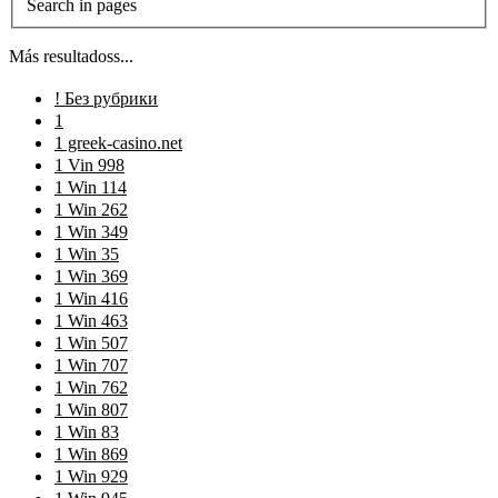
Search in pages
Más resultadoss...
! Без рубрики
1
1 greek-casino.net
1 Vin 998
1 Win 114
1 Win 262
1 Win 349
1 Win 35
1 Win 369
1 Win 416
1 Win 463
1 Win 507
1 Win 707
1 Win 762
1 Win 807
1 Win 83
1 Win 869
1 Win 929