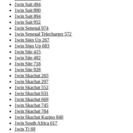
1win Sait 494
1win Sait 890
1win Sait 894
1win Sait 952
1win Senegal 974
1win Senegal Telecharger 572
1win Sign Up 267
1win Sign Up 683
1win Site 415
1win Site 492
1win Site 718
1win Site 928
1win Skachat 265
1win Skachat 297
1win Skachat 552
1win Skachat 631
1win Skachat 669
1win Skachat 745
1win Skachat 784
1win Skachat Kazino 840
1win South Africa 617
1win Tj 69