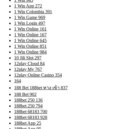
1 Win 945
1 Win App 272
1 Win Colombia 391
1 Win Game 969
1 Win Login 497
1 Win Online 161
1 Win Online 167
1 Win Online 645
1 Win Online 851
1 Win Online 984
10 Jili Slot 297
12play Cloud 84
12play My 767
12play Online Casino 354
164
188 Bet 188bet ทาง เข้า 837
188 Bet 902
188bet 250 136
188bet 250 794
188bet 68183 700
188bet 68183 928
188bet App 25
188bet App 95