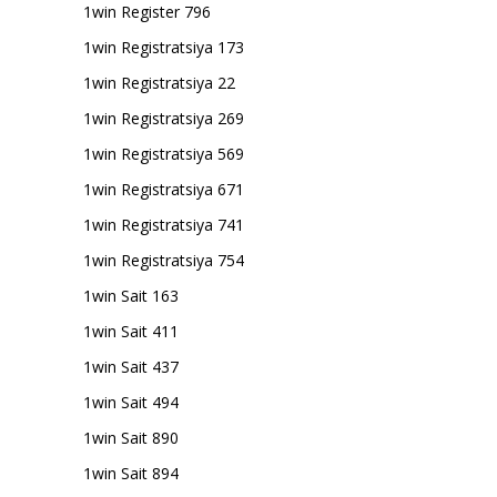
1win Register 796
1win Registratsiya 173
1win Registratsiya 22
1win Registratsiya 269
1win Registratsiya 569
1win Registratsiya 671
1win Registratsiya 741
1win Registratsiya 754
1win Sait 163
1win Sait 411
1win Sait 437
1win Sait 494
1win Sait 890
1win Sait 894