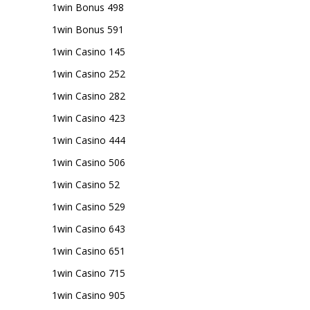
1win Bonus 498
1win Bonus 591
1win Casino 145
1win Casino 252
1win Casino 282
1win Casino 423
1win Casino 444
1win Casino 506
1win Casino 52
1win Casino 529
1win Casino 643
1win Casino 651
1win Casino 715
1win Casino 905