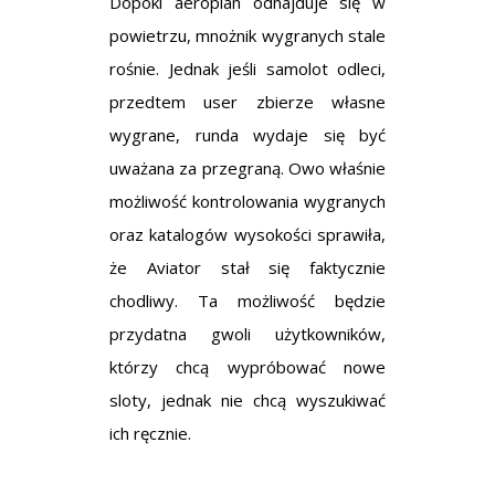
Dopóki aeroplan odnajduje się w
powietrzu, mnożnik wygranych stale
rośnie. Jednak jeśli samolot odleci,
przedtem user zbierze własne
wygrane, runda wydaje się być
uważana za przegraną. Owo właśnie
możliwość kontrolowania wygranych
oraz katalogów wysokości sprawiła,
że Aviator stał się faktycznie
chodliwy. Ta możliwość będzie
przydatna gwoli użytkowników,
którzy chcą wypróbować nowe
sloty, jednak nie chcą wyszukiwać
ich ręcznie.