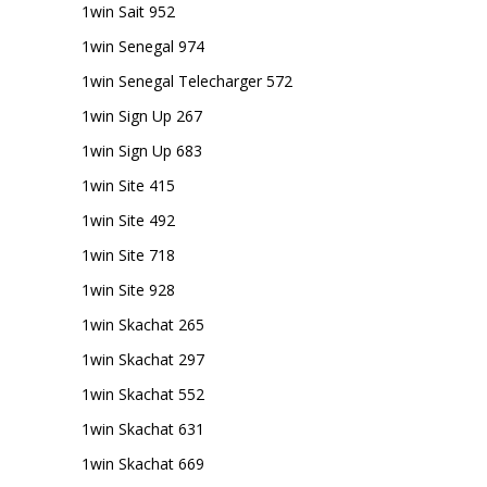
1win Sait 952
1win Senegal 974
1win Senegal Telecharger 572
1win Sign Up 267
1win Sign Up 683
1win Site 415
1win Site 492
1win Site 718
1win Site 928
1win Skachat 265
1win Skachat 297
1win Skachat 552
1win Skachat 631
1win Skachat 669