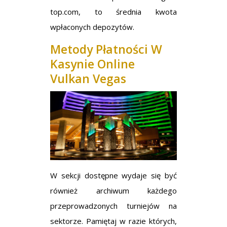
top.com
, to średnia kwota
wpłaconych depozytów.
Metody Płatności W
Kasynie Online
Vulkan Vegas
W sekcji dostępne wydaje się być
również archiwum każdego
przeprowadzonych turniejów na
sektorze. Pamiętaj w razie których,