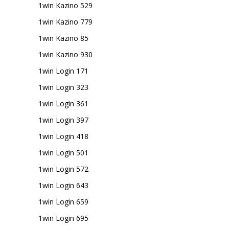
1win Kazino 529
1win Kazino 779
1win Kazino 85
1win Kazino 930
1win Login 171
1win Login 323
1win Login 361
1win Login 397
1win Login 418
1win Login 501
1win Login 572
1win Login 643
1win Login 659
1win Login 695