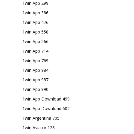
1win App 299
1win App 386
1win App 476
1win App 558
1win App 566
1win App 714
1win App 769
1win App 984
1win App 987
1win App 990
1win App Download 499
1win App Download 602
1win Argentina 705
1win Aviator 128