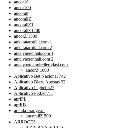
ancor10
ancor100
ancorall
ancorallZ
ancorallZ1
ancorallZ1200
ancorZ 1500
ankaratarotfali.com 1
ankaratarotfali.com 2
antalyaerenhali.com 1
antalyaerenhali.com 2
antalyaototamircilerodasi.com
ancorZ 1000
Aplicativo Bet Nacional 742
Aplicativo Blaze Apostas 92
Aplicativo Pagbet 527
Aplicativo Pixbet 711
aprIPL
aprRB
arenda-orange.ru
ancorallZ 500
ARROCES
ARROCES SECOS