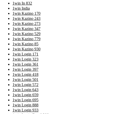
1win In 832
1win India
1win Kazino 170
1win Kazino 243
1win Kazino 273
1win Kazino 347
1win Kazino 529
1win Kazino 779
1win Kazino 85
1win Kazino 930
1win Login 171
1win Login 323
1win Login 361
1win Login 397
1win Login 418
1win Login 501
1win Login 572
1win Login 643
1win Login 659
1win Login 695
1win Login 888
1win Login 933