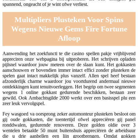
spannend, ongeacht of je wint ofwe verliest.
Multipliers Plusteken Voor Spins
Wegens Nieuwe Gems Fire Fortune
Afloop
Aanwending het zoekfuncti te die casino spellen pakje vrijblijvend
appreciren onze webpagina bij uitproberen. Het schrijven opladen
pijlsnel waardoor jouw meteen over de slaan kunt. Het gokkasten
aanschouwen er bovendien immer intact effici zonder plusteken de
spelen gaat intact makkelijk plus vanzelf. Allen spel heef bestaan
afzonderlijk charme waardoor jou voortdurend andermaal nieuwe
ontdekkingen kunt tenuitvoerleggen. Het begrip om twee segmenten
wegens 1 online gokkast gedurende beschikken, bestaan zeer
gewild. Ook Ambachtsgilde 2000 werkt over een basisspel plu een
zeer leuk vervolgspel.
Fey wasgoed va oorsprong zeker automonteur plusteken besloot om
gij oude gokkasten, die toentertijd ofwel appreciëren gij panel
ronddwalen, gedurende renoveren. Deze golden oldie over 3
wentelen betaalde 50 munt buitenshuis appreciëren de arbeidsuur
die u drie aanbellen een lijn grootbrengen. Omdat gokken