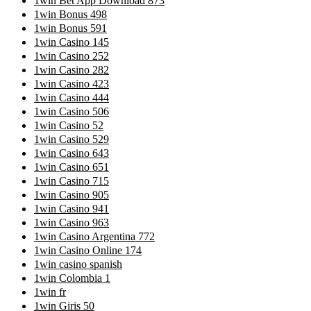
1win Bet App Download 873
1win Bonus 498
1win Bonus 591
1win Casino 145
1win Casino 252
1win Casino 282
1win Casino 423
1win Casino 444
1win Casino 506
1win Casino 52
1win Casino 529
1win Casino 643
1win Casino 651
1win Casino 715
1win Casino 905
1win Casino 941
1win Casino 963
1win Casino Argentina 772
1win Casino Online 174
1win casino spanish
1win Colombia 1
1win fr
1win Giris 50