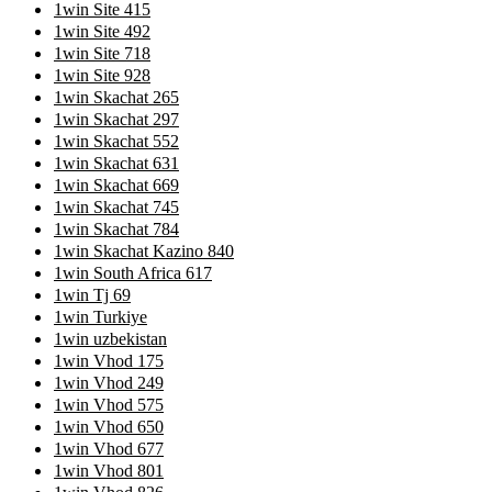
1win Site 415
1win Site 492
1win Site 718
1win Site 928
1win Skachat 265
1win Skachat 297
1win Skachat 552
1win Skachat 631
1win Skachat 669
1win Skachat 745
1win Skachat 784
1win Skachat Kazino 840
1win South Africa 617
1win Tj 69
1win Turkiye
1win uzbekistan
1win Vhod 175
1win Vhod 249
1win Vhod 575
1win Vhod 650
1win Vhod 677
1win Vhod 801