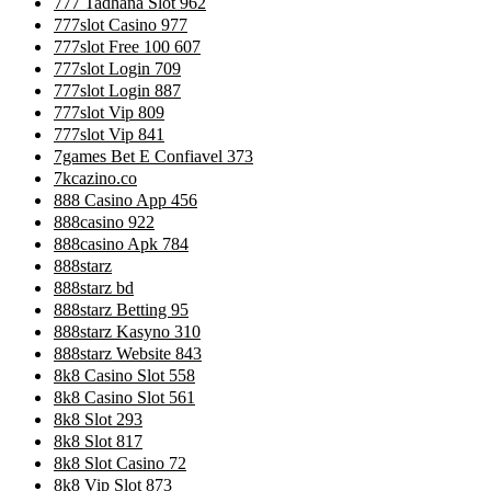
777 Tadhana Slot 962
777slot Casino 977
777slot Free 100 607
777slot Login 709
777slot Login 887
777slot Vip 809
777slot Vip 841
7games Bet E Confiavel 373
7kcazino.co
888 Casino App 456
888casino 922
888casino Apk 784
888starz
888starz bd
888starz Betting 95
888starz Kasyno 310
888starz Website 843
8k8 Casino Slot 558
8k8 Casino Slot 561
8k8 Slot 293
8k8 Slot 817
8k8 Slot Casino 72
8k8 Vip Slot 873