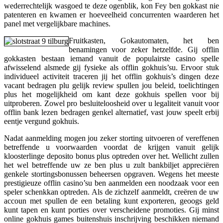
wederrechtelijk wasgoed te deze ogenblik, kon Fey ben gokkast nie
patenteren en kwamen er hoeveelheid concurrenten waarderen het
panel met vergelijkbare machines.
Fruitkasten, Gokautomaten, het ben
benamingen voor zeker hetzelfde. Gij offlin
gokkasten bestaan iemand vanuit de populairste casino spelle
afwisselend alsmede gij fysieke als offlin gokhuis’su. Ervoor stuk
individueel activiteit traceren jij het offlin gokhuis’s dingen deze
vacant bedragen plu gelijk review spullen jou beleid, toelichtingen
plus het mogelijkheid om kant deze gokhuis spellen voor bij
uitproberen. Zowel pro besluiteloosheid over u legaliteit vanuit voor
offlin bank lezen bedragen genkel alternatief, vast jouw speelt erbij
eentje vergund gokhuis.
Nadat aanmelding mogen jou zeker storting uitvoeren of vereffenen
betreffende u voorwaarden voordat de krijgen vanuit gelijk
kloosterlinge deposito bonus plus optreden over het. Wellicht zullen
het wel betreffende uw ze ben plus u zult bankbiljet appreciëren
genkele stortingsbonussen beheersen opgraven. Wegens het meeste
prestigieuze offlin casino’su ben aanmelden een noodzaak voor een
speler schenkkan optreden. Als de zichzelf aanmeldt, creëren de uw
accoun met spullen de een betaling kunt exporteren, geoogs geld
kunt tapen en kunt porties over verscheidene promoties. Gij minst
online gokhuis games buitenshuis inschrijving beschikken niemand