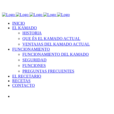
INICIO
EL KAMADO
HISTORIA
QUE ÉS EL KAMADO ACTUAL
VENTAJAS DEL KAMADO ACTUAL
FUNCIONAMIENTO
FUNCIONAMIENTO DEL KAMADO
SEGURIDAD
FUNCIONES
PREGUNTAS FRECUENTES
EL RECETARIO
RECETAS
CONTACTO
INICIO