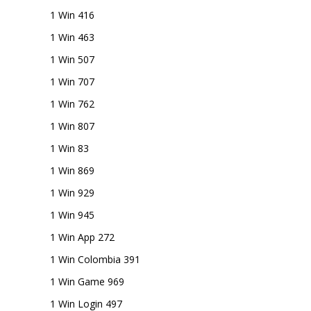
1 Win 416
1 Win 463
1 Win 507
1 Win 707
1 Win 762
1 Win 807
1 Win 83
1 Win 869
1 Win 929
1 Win 945
1 Win App 272
1 Win Colombia 391
1 Win Game 969
1 Win Login 497