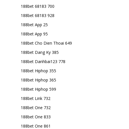
188bet 68183 700
188bet 68183 928
188bet App 25
188bet App 95
188bet Cho Dien Thoai 649
188bet Dang Ky 385
188bet Danhbai123 778
188bet Hiphop 355
188bet Hiphop 365
188bet Hiphop 599
188bet Link 732
188bet One 732
188bet One 833
188bet One 861