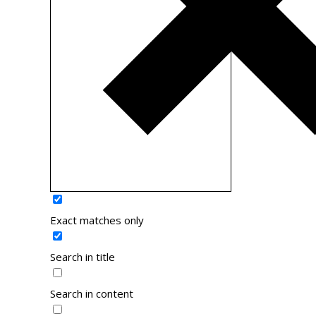
Exact matches only
Search in title
Search in content