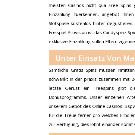
meisten Casinos nicht qua Free Spins 
Einzahlung zuerkennen, angebot Ihnen 
Slotspiele kostenlos hinter degustieren
Freispiel Provision ist das Candyspinz Sp
exklusive Einzahlung sollen Eltern zigeuner
Unter Einsatz Von Ma
Sämtliche Gratis Spins müssen inmitte
schwankt in der praxis zusammen mit 24
letzte Gerüst ein Freespins gibt d
Bonusprogramms. Unser einzelnen Arte
unserem Gebot des Online Casinos. Bspw
für die Treue ferner pro welches Erholen
zur Verfügung, dies lohnt einander somit