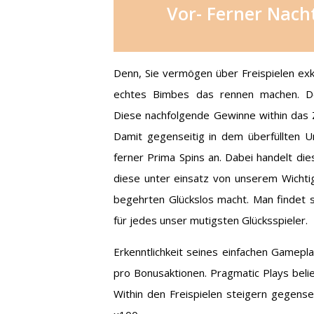
Vor- Ferner Nacht
Denn, Sie vermögen über Freispielen exk
echtes Bimbes das rennen machen. D
Diese nachfolgende Gewinne within das Z
Damit gegenseitig in dem überfüllten U
ferner Prima Spins an. Dabei handelt die
diese unter einsatz von unserem Wichti
begehrten Glückslos macht. Man findet s
für jedes unser mutigsten Glücksspieler.
Erkenntlichkeit seines einfachen Gamep
pro Bonusaktionen. Pragmatic Plays belieb
Within den Freispielen steigern gegense