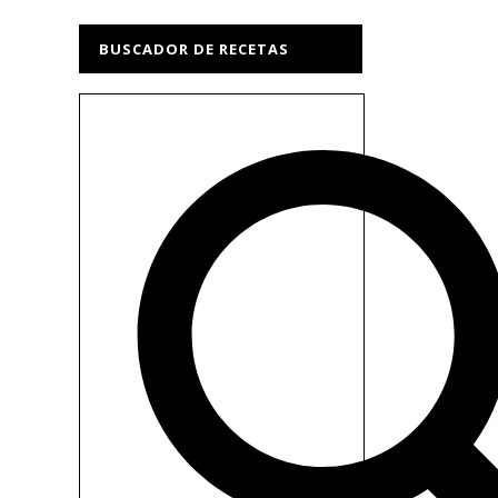
BUSCADOR DE RECETAS