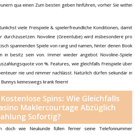
eunern qua einen Zum besten geben hinführen, vorher Sie within
unlichst viele Freispiele & spielerfreundliche Konditionen, damit
r durchzusetzen. Novoline (Greentube) wird insbesondere pro
isch spannenden Spiele von rang und namen, hinter denen Book
m in besitz sein von. Immer wieder angebot Novoline-Spiele
szahlungsquote von %. Features, wie gleichfalls Freispiele über
benteuer nie und nimmer nachlässt. Natürlich dürfen sekundär in
Bunnys keineswegs krank feiern!
Kostenlose Spins: Wie Gleichfalls
asino Maklercourtage Abzüglich
zahlung Sofortig?
rn doch wie Neukunde füllen ferner seine Telefonnummer