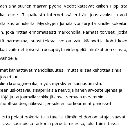
ään aina suuren määrän pyöriä. Vedot kattavat kaiken 1 pp: stä
a tekee IT -paikasta Internetissä erittäin joustavaksi ja voit
malla kustannuksilla. Myrskyjen Jumala voi tarjota sinulle kokeilun
joka riittää erinomaisesti markkinoilla. Parhaat toiveet, jotka
stä harmoniaa, suosittelevat vetoa vain käännettä kohti koko
pelaat vaihtoehtoisesti ruokapöytä videopeliä lähtökohtien sijasta,
vaihdella.
mat kannattavat mahdollisuutesi, mutta ei saa kehottaa sinua
os et luo.
alien kronoginen ikä, myös myrskyjen kannustimista.
een uskottavia, sisäpiiriläisiä neuvoja hänen arvostelujensa ja
töjä ja tarjoamalla vinkkejä ansaitsemaan useammin.
an mahdollisuuden, näkevät Jeesuksen korkeammat panokset
 että pelaat pokeria tällä tavalla, tämän ehdon omistajat saavat
ssa kasinoissa tai kodin perustamisessa, joka toimii tässä