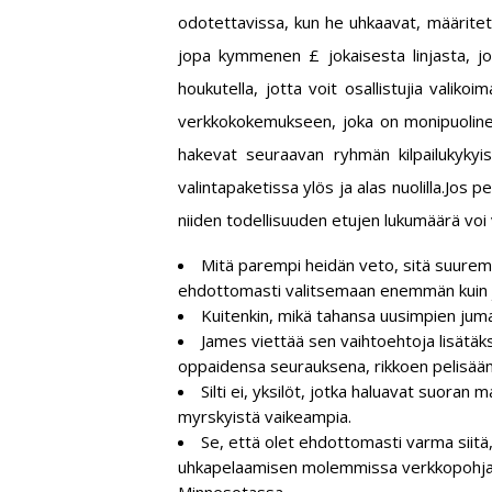
odotettavissa, kun he uhkaavat, määritet
jopa kymmenen £ jokaisesta linjasta, jok
houkutella, jotta voit osallistujia valikoi
verkkokokemukseen, joka on monipuolinen, 
hakevat seuraavan ryhmän kilpailukykyi
valintapaketissa ylös ja alas nuolilla.Jos 
niiden todellisuuden etujen lukumäärä voi 
Mitä parempi heidän veto, sitä suurem
ehdottomasti valitsemaan enemmän kuin j
Kuitenkin, mikä tahansa uusimpien jum
James viettää sen vaihtoehtoja lisätäks
oppaidensa seurauksena, rikkoen pelisään
Silti ei, yksilöt, jotka haluavat suor
myrskyistä vaikeampia.
Se, että olet ehdottomasti varma siitä,
uhkapelaamisen molemmissa verkkopohjaisi