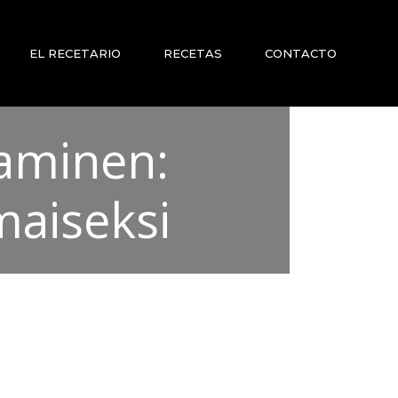
EL RECETARIO
RECETAS
CONTACTO
aminen:
maiseksi