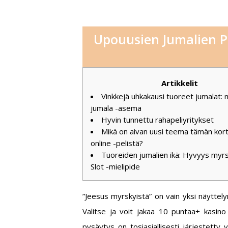
Upouusien Jumalien P
Artikkelit
Vinkkejä uhkakausi tuoreet jumalat:
jumala -asema
Hyvin tunnettu rahapeliyritykset
Mikä on aivan uusi teema tämän kort
online -pelistä?
Tuoreiden jumalien ikä: Hyvyys myrsk
Slot -mielipide
”Jeesus myrskyistä” on vain yksi näyttely
Valitse ja voit jakaa 10 puntaa+ kasi
pysäytys on tosiasiallisesti järjestetty vi