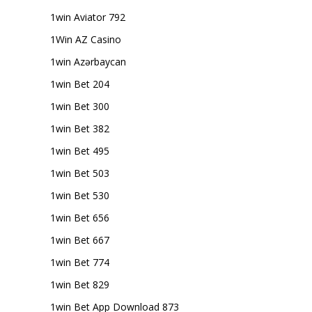
1win Aviator 792
1Win AZ Casino
1win Azərbaycan
1win Bet 204
1win Bet 300
1win Bet 382
1win Bet 495
1win Bet 503
1win Bet 530
1win Bet 656
1win Bet 667
1win Bet 774
1win Bet 829
1win Bet App Download 873