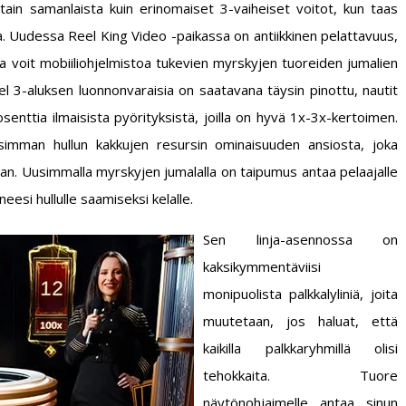
otain samanlaista kuin erinomaiset 3-vaiheiset voitot, kun taas
kaa. Uudessa Reel King Video -paikassa on antiikkinen pelattavuus,
ja voit mobiiliohjelmistoa tukevien myrskyjen tuoreiden jumalien
l 3-aluksen luonnonvaraisia on saatavana täysin pinottu, nautit
nttia ilmaisista pyörityksistä, joilla on hyvä 1x-3x-kertoimen.
imman hullun kakkujen resursin ominaisuuden ansiosta, joka
laan. Uusimmalla myrskyjen jumalalla on taipumus antaa pelaajalle
esi hullulle saamiseksi kelalle.
Sen linja-asennossa on
kaksikymmentäviisi
monipuolista palkkalyliniä, joita
muutetaan, jos haluat, että
kaikilla palkkaryhmillä olisi
tehokkaita. Tuore
näytönohjaimelle antaa sinun