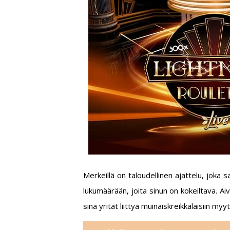
Merkeillä on taloudellinen ajattelu, joka 
lukumäärään, joita sinun on kokeiltava. A
sinä yrität liittyä muinaiskreikkalaisiin myyt