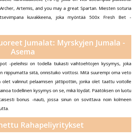
 Archer, Artemis, and you may a great Spartan.
Miesten soturia
alkitsevimpana kuvakkeena, joka myöntää 500x Fresh Bet -
uoreet Jumalat: Myrskyjen Jumala -
Asema
ackpot -peleihisi on todella tiukasti vaihtoehtojen kysymys, joka
 riippumatta siitä, onnistuiko voittosi. Mitä suurempi oma veto
olet valinnut pelaamisen jättipottiin, jonka olet taattu voitolle
a ainoa todellinen kysymys on se, mikä löydät. Päätöksen on luotu
ohtaisesti bonus -nauti, jossa sinun on sovittava noin kolmeen
utta.
nettu Rahapeliyritykset