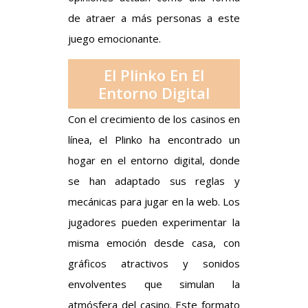
de atraer a más personas a este
juego emocionante.
El Plinko En El
Entorno Digital
Con el crecimiento de los casinos en
línea, el Plinko ha encontrado un
hogar en el entorno digital, donde
se han adaptado sus reglas y
mecánicas para jugar en la web. Los
jugadores pueden experimentar la
misma emoción desde casa, con
gráficos atractivos y sonidos
envolventes que simulan la
atmósfera del casino. Este formato