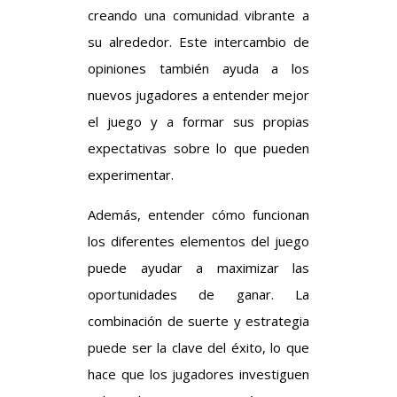
creando una comunidad vibrante a
su alrededor. Este intercambio de
opiniones también ayuda a los
nuevos jugadores a entender mejor
el juego y a formar sus propias
expectativas sobre lo que pueden
experimentar.
Además, entender cómo funcionan
los diferentes elementos del juego
puede ayudar a maximizar las
oportunidades de ganar. La
combinación de suerte y estrategia
puede ser la clave del éxito, lo que
hace que los jugadores investiguen