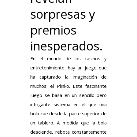
sorpresas y
premios
inesperados.
En el mundo de los casinos y
entretenimiento, hay un juego que
ha capturado la imaginación de
muchos: el Plinko. Este fascinante
juego se basa en un sencillo pero
intrigante sistema en el que una
bola cae desde la parte superior de
un tablero. A medida que la bola
desciende, rebota constantemente