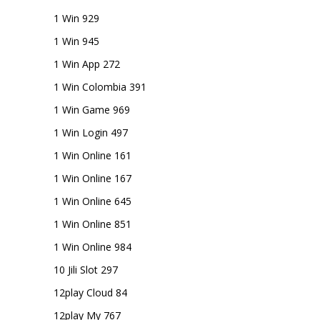
1 Win 929
1 Win 945
1 Win App 272
1 Win Colombia 391
1 Win Game 969
1 Win Login 497
1 Win Online 161
1 Win Online 167
1 Win Online 645
1 Win Online 851
1 Win Online 984
10 Jili Slot 297
12play Cloud 84
12play My 767