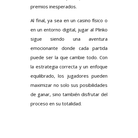
premios inesperados.
Al final, ya sea en un casino físico o
en un entorno digital, jugar al Plinko
sigue siendo una aventura
emocionante donde cada partida
puede ser la que cambie todo. Con
la estrategia correcta y un enfoque
equilibrado, los jugadores pueden
maximizar no solo sus posibilidades
de ganar, sino también disfrutar del
proceso en su totalidad.