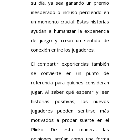
su día, ya sea ganando un premio
inesperado o incluso perdiendo en
un momento crucial. Estas historias
ayudan a humanizar la experiencia
de juego y crean un sentido de
conexión entre los jugadores.
El compartir experiencias también
se convierte en un punto de
referencia para quienes consideran
jugar. Al saber qué esperar y leer
historias positivas, los nuevos
jugadores pueden sentirse más
motivados a probar suerte en el
Plinko. De esta manera, las
opiniones actúan como una forma