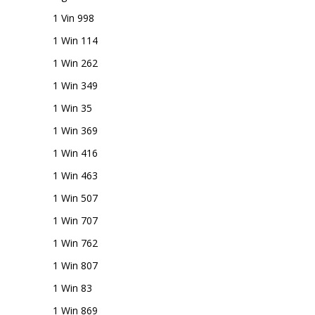
1 Vin 998
1 Win 114
1 Win 262
1 Win 349
1 Win 35
1 Win 369
1 Win 416
1 Win 463
1 Win 507
1 Win 707
1 Win 762
1 Win 807
1 Win 83
1 Win 869