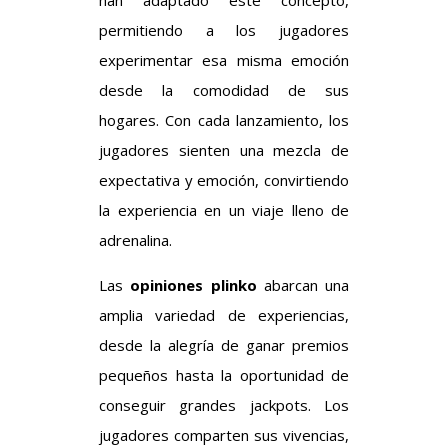
han adaptado este concepto,
permitiendo a los jugadores
experimentar esa misma emoción
desde la comodidad de sus
hogares. Con cada lanzamiento, los
jugadores sienten una mezcla de
expectativa y emoción, convirtiendo
la experiencia en un viaje lleno de
adrenalina.
Las
opiniones plinko
abarcan una
amplia variedad de experiencias,
desde la alegría de ganar premios
pequeños hasta la oportunidad de
conseguir grandes jackpots. Los
jugadores comparten sus vivencias,