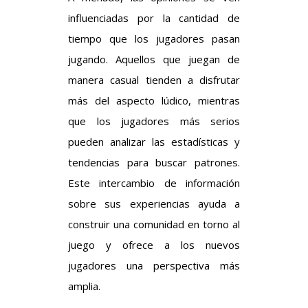
influenciadas por la cantidad de
tiempo que los jugadores pasan
jugando. Aquellos que juegan de
manera casual tienden a disfrutar
más del aspecto lúdico, mientras
que los jugadores más serios
pueden analizar las estadísticas y
tendencias para buscar patrones.
Este intercambio de información
sobre sus experiencias ayuda a
construir una comunidad en torno al
juego y ofrece a los nuevos
jugadores una perspectiva más
amplia.