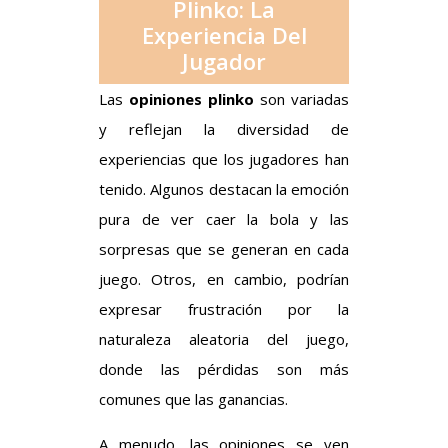
Plinko: La
Experiencia Del
Jugador
Las
opiniones plinko
son variadas
y reflejan la diversidad de
experiencias que los jugadores han
tenido. Algunos destacan la emoción
pura de ver caer la bola y las
sorpresas que se generan en cada
juego. Otros, en cambio, podrían
expresar frustración por la
naturaleza aleatoria del juego,
donde las pérdidas son más
comunes que las ganancias.
A menudo, las opiniones se ven