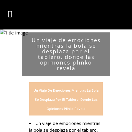
Un viaje de emociones
mientras la bola se
desplaza por el
tablero, donde las
opiniones plinko
revela
Un Viaje De Emociones Mientras La Bola
Se Desplaza Por El Tablero, Donde Las
Opiniones Plinko Revela
Un viaje de emociones mientras
la bola se desplaza por el tablero,