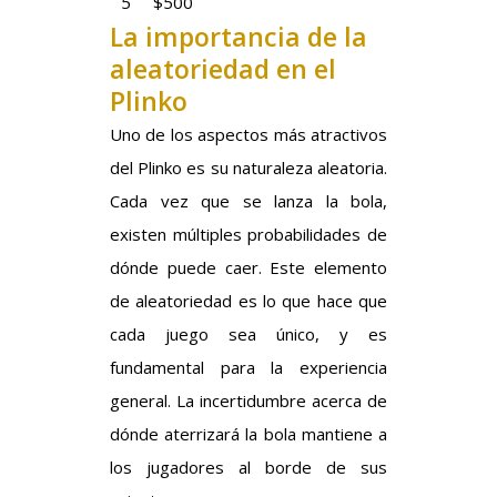
5
$500
La importancia de la
aleatoriedad en el
Plinko
Uno de los aspectos más atractivos
del Plinko es su naturaleza aleatoria.
Cada vez que se lanza la bola,
existen múltiples probabilidades de
dónde puede caer. Este elemento
de aleatoriedad es lo que hace que
cada juego sea único, y es
fundamental para la experiencia
general. La incertidumbre acerca de
dónde aterrizará la bola mantiene a
los jugadores al borde de sus