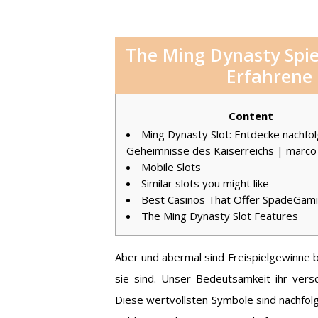
The Ming Dynasty Spie
Erfahrene 
Content
Ming Dynasty Slot: Entdecke nachfo
Geheimnisse des Kaiserreichs | marco 
Mobile Slots
Similar slots you might like
Best Casinos That Offer SpadeGam
The Ming Dynasty Slot Features
Aber und abermal sind Freispielgewinne 
sie sind. Unser Bedeutsamkeit ihr ver
Diese wertvollsten Symbole sind nachfo