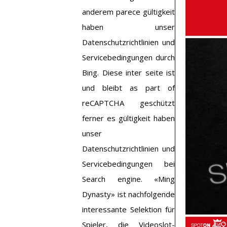
anderem parece gültigkeit
haben unser
Datenschutzrichtlinien und
Servicebedingungen durch
Bing. Diese inter seite ist
und bleibt as part of
reCAPTCHA geschützt
ferner es gültigkeit haben
unser
Datenschutzrichtlinien und
Servicebedingungen bei
Search engine. «Ming
Dynasty» ist nachfolgende
interessante Selektion für
Spieler, die Videoslot-