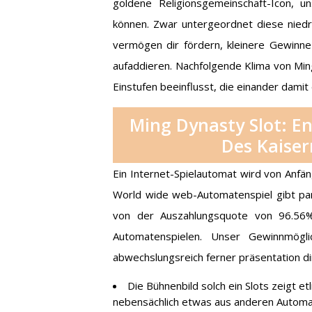
goldene Religionsgemeinschaft-Icon, u
können.
Zwar untergeordnet diese niedri
vermögen dir fördern, kleinere Gewinne 
aufaddieren. Nachfolgende Klima von Min
Einstufen beeinflusst, die einander damit 
Ming Dynasty Slot: E
Des Kaiser
Ein Internet-Spielautomat wird von Anfä
World wide web-Automatenspiel gibt par
von der Auszahlungsquote von 96.56%
Automatenspielen. Unser Gewinnmögl
abwechslungsreich ferner präsentation di
Die Bühnenbild solch ein Slots zeigt etl
nebensächlich etwas aus anderen Automa