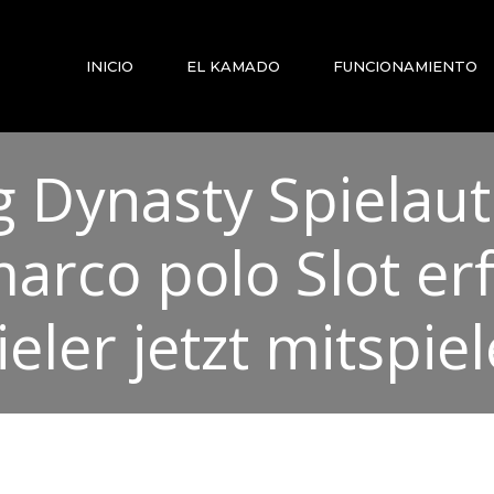
INICIO
EL KAMADO
FUNCIONAMIENTO
 Dynasty Spielau
marco polo Slot er
ieler jetzt mitspiel