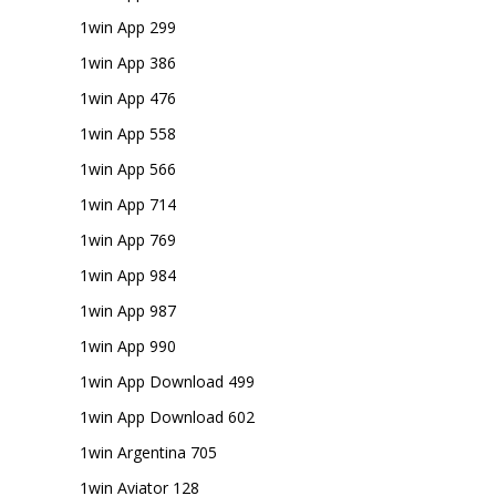
1win App 299
1win App 386
1win App 476
1win App 558
1win App 566
1win App 714
1win App 769
1win App 984
1win App 987
1win App 990
1win App Download 499
1win App Download 602
1win Argentina 705
1win Aviator 128