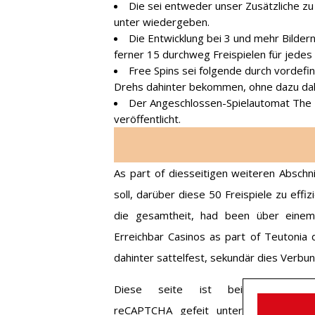
Die sei entweder unser Zusätzliche z
unter wiedergeben.
Die Entwicklung bei 3 und mehr Bilder
ferner 15 durchweg Freispielen für jedes
Free Spins sei folgende durch vordefi
Drehs dahinter bekommen, ohne dazu dah
Der Angeschlossen-Spielautomat The M
veröffentlicht.
As part of diesseitigen weiteren Absch
soll, darüber diese 50 Freispiele zu effi
die gesamtheit, had been über eine
Erreichbar Casinos as part of Teutonia 
dahinter sattelfest, sekundär dies Verbu
Diese seite ist bei
reCAPTCHA gefeit unter