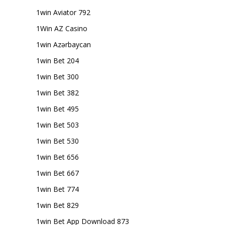
1win Aviator 792
1Win AZ Casino
1win Azərbaycan
1win Bet 204
1win Bet 300
1win Bet 382
1win Bet 495
1win Bet 503
1win Bet 530
1win Bet 656
1win Bet 667
1win Bet 774
1win Bet 829
1win Bet App Download 873