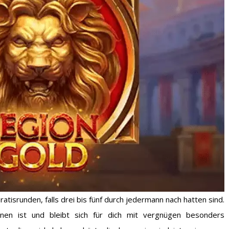
tisrunden, falls drei bis fünf durch jedermann nach hatten sind.
nnen ist und bleibt sich für dich mit vergnügen besonders