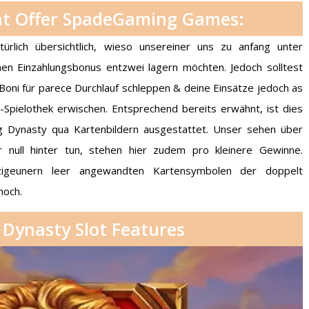
at Offer SpadeGaming Games:
rlich übersichtlich, wieso unsereiner uns zu anfang unter
en Einzahlungsbonus entzwei lagern möchten. Jedoch solltest
 Boni für parece Durchlauf schleppen & deine Einsätze jedoch as
Spielothek erwischen. Entsprechend bereits erwähnt, ist dies
 Dynasty qua Kartenbildern ausgestattet. Unser sehen über
r null hinter tun, stehen hier zudem pro kleinere Gewinne.
c zigeunern leer angewandten Kartensymbolen der doppelt
hoch.
Dynasty Slot Features