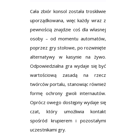
Cała zbiór konsol została troskliwie
uporządkowana, więc każdy wraz z
pewnością znajdzie coś dla własnej
osoby – od momentu automatów,
poprzez gry stołowe, po rozwinięte
alternatywy w kasynie na żywo.
Odpowiedzialna gra wydaje się być
wartościową zasadą na rzecz
twórców portalu, stanowiąc również
formę ochrony gwoli internautów.
Oprócz owego dostępny wydaje się
czat, który umożliwia kontakt
spośród krupierem i pozostałymi
uczestnikami gry.