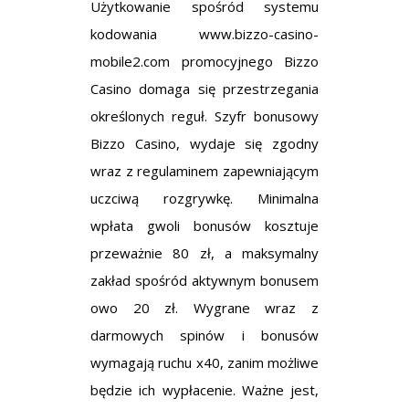
Użytkowanie spośród systemu
kodowania
www.bizzo-casino-
mobile2.com
promocyjnego Bizzo
Casino domaga się przestrzegania
określonych reguł. Szyfr bonusowy
Bizzo Casino, wydaje się zgodny
wraz z regulaminem zapewniającym
uczciwą rozgrywkę. Minimalna
wpłata gwoli bonusów kosztuje
przeważnie 80 zł, a maksymalny
zakład spośród aktywnym bonusem
owo 20 zł. Wygrane wraz z
darmowych spinów i bonusów
wymagają ruchu x40, zanim możliwe
będzie ich wypłacenie. Ważne jest,