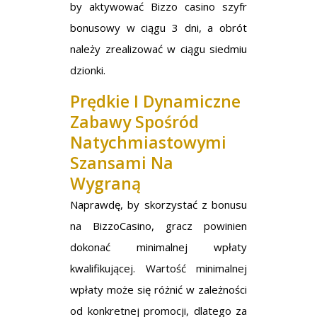
by aktywować Bizzo casino szyfr
bonusowy w ciągu 3 dni, a obrót
należy zrealizować w ciągu siedmiu
dzionki.
Prędkie I Dynamiczne
Zabawy Spośród
Natychmiastowymi
Szansami Na
Wygraną
Naprawdę, by skorzystać z bonusu
na BizzoCasino, gracz powinien
dokonać minimalnej wpłaty
kwalifikującej. Wartość minimalnej
wpłaty może się różnić w zależności
od konkretnej promocji, dlatego za