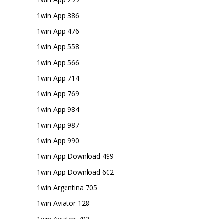
1win App 386
1win App 476
1win App 558
1win App 566
1win App 714
1win App 769
1win App 984
1win App 987
1win App 990
1win App Download 499
1win App Download 602
1win Argentina 705
1win Aviator 128
1win Aviator 792