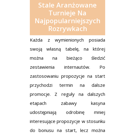
Stale Aranżowane
Turnieje Na
Najpopularniejszych
Rozrywkach
Każda z wymienionych posiada
swoją własną tabelę, na której
można na bieżąco śledzić
zestawienia internautów. Po
zastosowaniu propozycje na start
przychodzi termin na dalsze
promocje. Z reguły na dalszych
etapach zabawy kasyna
udostępniają odrobinę mniej
interesujące propozycje w stosunku
do bonusu na start, lecz można