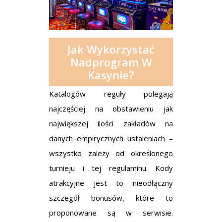
Jak Wykorzystać
Nadprogram W
Kasynie?
Katalogów reguły polegają
najczęściej na obstawieniu jak
największej ilości zakładów na
danych empirycznych ustaleniach –
wszystko zależy od określonego
turnieju i tej regulaminu. Kody
atrakcyjne jest to nieodłączny
szczegół bonusów, które to
proponowane są w serwisie.