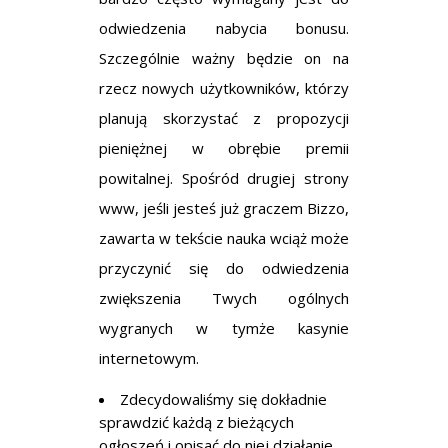
odwiedzenia nabycia bonusu.
Szczególnie ważny będzie on na
rzecz nowych użytkowników, którzy
planują skorzystać z propozycji
pieniężnej w obrębie premii
powitalnej. Spośród drugiej strony
www, jeśli jesteś już graczem Bizzo,
zawarta w tekście nauka wciąż może
przyczynić się do odwiedzenia
zwiększenia Twych ogólnych
wygranych w tymże kasynie
internetowym.
Zdecydowaliśmy się dokładnie
sprawdzić każdą z bieżących
ogłoszeń i opisać do niej działanie.