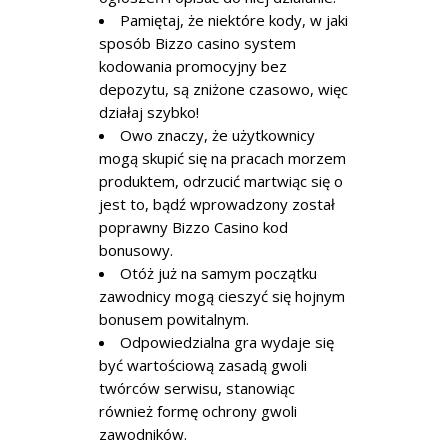
Pamiętaj, że niektóre kody, w jaki
sposób Bizzo casino system
kodowania promocyjny bez
depozytu, są zniżone czasowo, więc
działaj szybko!
Owo znaczy, że użytkownicy
mogą skupić się na pracach morzem
produktem, odrzucić martwiąc się o
jest to, bądź wprowadzony został
poprawny Bizzo Casino kod
bonusowy.
Otóż już na samym początku
zawodnicy mogą cieszyć się hojnym
bonusem powitalnym.
Odpowiedzialna gra wydaje się
być wartościową zasadą gwoli
twórców serwisu, stanowiąc
również formę ochrony gwoli
zawodników.