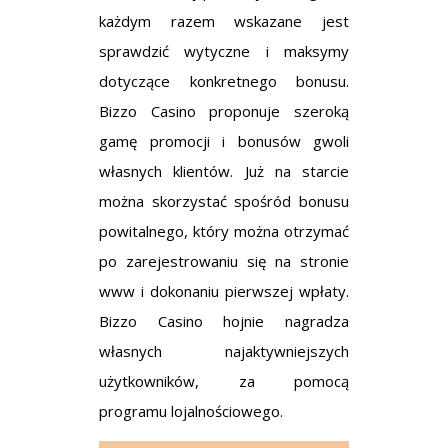
każdym razem wskazane jest
sprawdzić wytyczne i maksymy
dotyczące konkretnego bonusu.
Bizzo Casino proponuje szeroką
gamę promocji i bonusów gwoli
własnych klientów. Już na starcie
można skorzystać spośród bonusu
powitalnego, który można otrzymać
po zarejestrowaniu się na stronie
www i dokonaniu pierwszej wpłaty.
Bizzo Casino hojnie nagradza
własnych najaktywniejszych
użytkowników, za pomocą
programu lojalnościowego.