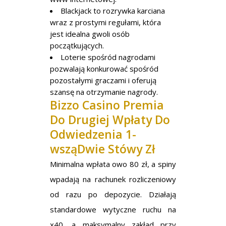
Blackjack to rozrywka karciana
wraz z prostymi regułami, która
jest idealna gwoli osób
początkujących.
Loterie spośród nagrodami
pozwalają konkurować spośród
pozostałymi graczami i oferują
szansę na otrzymanie nagrody.
Bizzo Casino Premia
Do Drugiej Wpłaty Do
Odwiedzenia 1-
wsząDwie Stówy Zł
Minimalna wpłata owo 80 zł, a spiny
wpadają na rachunek rozliczeniowy
od razu po depozycie. Działają
standardowe wytyczne ruchu na
x40, a maksymalny zakład przy