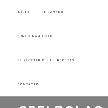
INICIO
EL KAMADO
FUNCIONAMIENTO
EL RECETARIO
RECETAS
CONTACTO