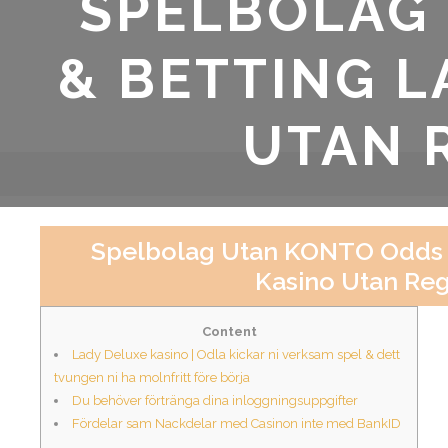
SPELBOLAG
& BETTING L
UTAN 
Spelbolag Utan KONTO Odds 
Kasino Utan Reg
Content
Lady Deluxe kasino | Odla kickar ni verksam spel & dett
tvungen ni ha molnfritt före börja
Du behöver förtränga dina inloggningsuppgifter
Fördelar sam Nackdelar med Casinon inte med BankID