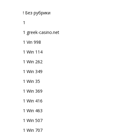
! Без рубрики
1
1 greek-casino.net
1 Vin 998
1 Win 114
1 Win 262
1 Win 349
1 Win 35
1 Win 369
1 Win 416
1 Win 463
1 Win 507
1 Win 707