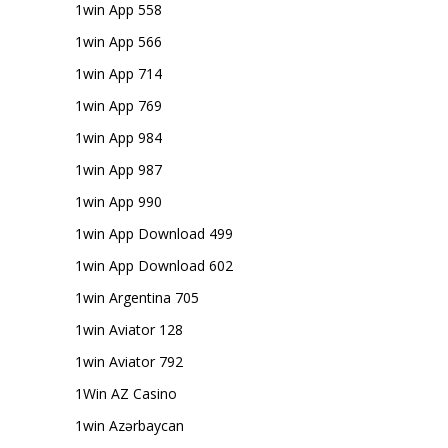
1win App 558
1win App 566
1win App 714
1win App 769
1win App 984
1win App 987
1win App 990
1win App Download 499
1win App Download 602
1win Argentina 705
1win Aviator 128
1win Aviator 792
1Win AZ Casino
1win Azərbaycan