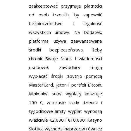
zaakceptować przyjmuje płatności
od osób trzecich, by zapewnić
bezpieczeństwo i legalność
wszystkich umowy. Na Dodatek,
platforma używa zaawansowane
środki bezpieczeństwa, żeby
chronić Swoje środki i wiadomości
osobowe. Zawodnicy mogą
wypłacać środki zbytnio pomocą
MasterCard, Jeton i portfeli Bitcoin.
Minimalna suma wypłaty kosztuje
150 €, w czasie kiedy dzienne i
tygodniowe limity wypłat wynoszą
właściwie €2,000 i €10,000. Kasyno
Slottica wychodzi naprzeciw również