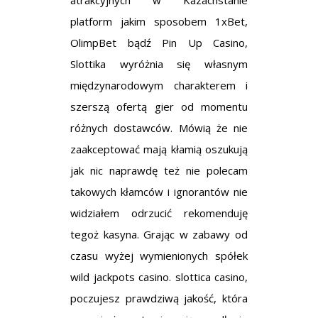
atrakcyjnych w Kazachstanie
platform jakim sposobem 1xBet,
OlimpBet bądź Pin Up Casino,
Slottika wyróżnia się własnym
międzynarodowym charakterem i
szerszą ofertą gier od momentu
różnych dostawców. Mówią że nie
zaakceptować mają kłamią oszukują
jak nic naprawdę też nie polecam
takowych kłamców i ignorantów nie
widziałem odrzucić rekomenduję
tegoż kasyna. Grając w zabawy od
czasu wyżej wymienionych spółek
wild jackpots casino. slottica casino
,
poczujesz prawdziwą jakość, która