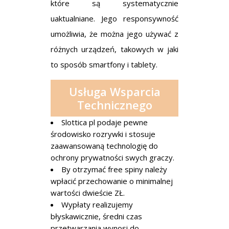
które są systematycznie
uaktualniane. Jego responsywność
umożliwia, że można jego używać z
różnych urządzeń, takowych w jaki
to sposób smartfony i tablety.
Usługa Wsparcia
Technicznego
Slottica pl podaje pewne
środowisko rozrywki i stosuje
zaawansowaną technologię do
ochrony prywatności swych graczy.
By otrzymać free spiny należy
wpłacić przechowanie o minimalnej
wartości dwieście ZŁ.
Wypłaty realizujemy
błyskawicznie, średni czas
przetwarzania wynosi do