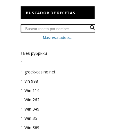
BUSCADOR DE RECETAS
Más resultadoss...
! Без рубрики
1
1 greek-casino.net
1 Vin 998
1 Win 114
1 Win 262
1 Win 349
1 Win 35
1 Win 369