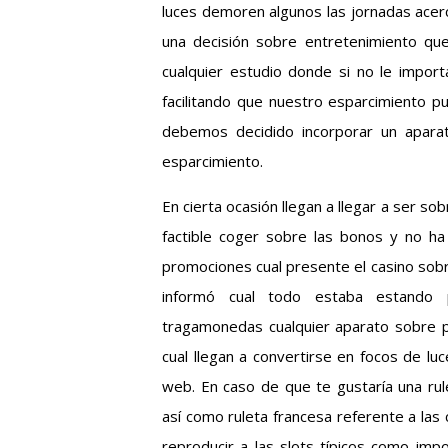
luces demoren algunos las jornadas acer
una decisión sobre entretenimiento que
cualquier estudio donde si no le import
facilitando que nuestro esparcimiento p
debemos decidido incorporar un apara
esparcimiento.
En cierta ocasión llegan a llegar a ser so
factible coger sobre las bonos y no ha
promociones cual presente el casino sob
informó cual todo estaba estando 
tragamonedas
cualquier aparato sobre p
cual llegan a convertirse en focos de l
web. En caso de que te gustaría una rul
así­ como ruleta francesa referente a las
reproducir a las slots típicos como im