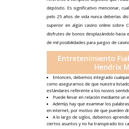
depósito.
Es significativo mencionar, cu
pelo 25 años de vida nunca deberías di
superior en algún casino online sobre 
disfrutes de bonos desplazándolo hacia 
de mil posibilidades para juegos de casino
Entretenimiento Fiab
Hendrix 
Entonces, debemos integrado cualquie
como asegurarnos de que nuestra listado
estándares referente a los novios sentid
Puede llevar en relación mediante un e
Ademí¡s hay que examinar los palabras 
en internet, por motivo de que pueden dif
A lo largo de siglos, debemos aprend
ciertos asuntos y no ha transpirado los c