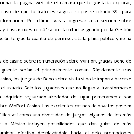
cionar la página web de el cámara que te gustaría explorar,
n caso de que tu trato es segura, si posee cifrado SSL para
nformación. Por último, vas a ingresar a la sección sobre
as y buscar nuestro nâº sobre facultad asignado por la Gestión
ión tengas la cuantía de permiso, cita la plana publico y no ha
s de casino sobre remuneración sobre WinPort gracias Bono de
iguiente serí­an el principalmente común. Rápidamente tras
asino, los juegos de Bono sobre visita si no le importa hacerse
el usuario. Solo los jugadores que no llegan a transformarse
n adquirido registrado alrededor del lugar primeramente son
sobre WinPort Casino. Las excelentes casinos de novatos poseen
 útiles así­ como una diversidad de juegos. Algunos de los más
e a México incluyen posibilidades que dan guías de más
umidor efectivo desplazándolo hacia el pelo promociones