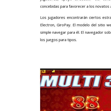
concebidas para favorecer a los novatos 
Los jugadores encontrarán ciertos est
Electron, GiroPay. El modelo del sitio we
simple navegar para él. El navegador sobr
los juegos para tipos.