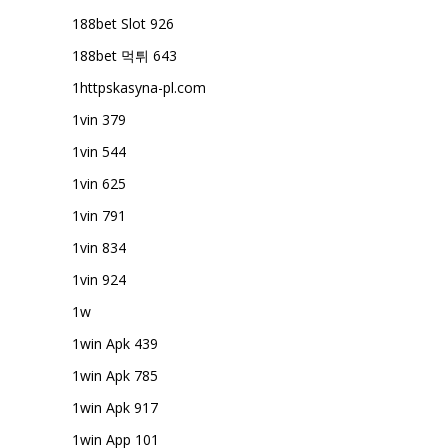
188bet Slot 926
188bet 먹튀 643
1httpskasyna-pl.com
1vin 379
1vin 544
1vin 625
1vin 791
1vin 834
1vin 924
1w
1win Apk 439
1win Apk 785
1win Apk 917
1win App 101