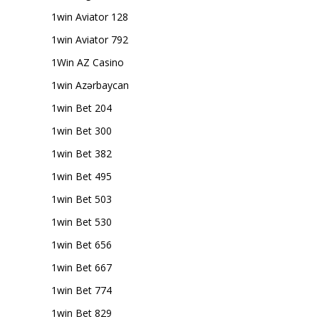
1win Aviator 128
1win Aviator 792
1Win AZ Casino
1win Azərbaycan
1win Bet 204
1win Bet 300
1win Bet 382
1win Bet 495
1win Bet 503
1win Bet 530
1win Bet 656
1win Bet 667
1win Bet 774
1win Bet 829