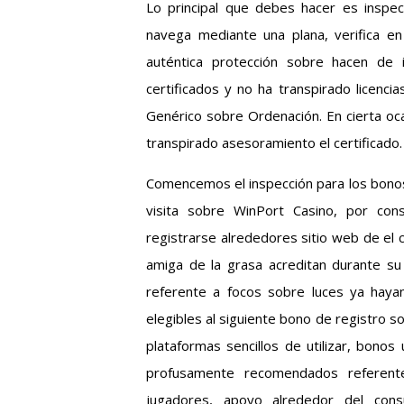
Lo principal que debes hacer es inspec
navega mediante una plana, verifica e
auténtica protección sobre hacen de i
certificados y no ha transpirado licenci
Genérico sobre Ordenación. En cierta ocas
transpirado asesoramiento el certificado.
Comencemos el inspección para los bono
visita sobre WinPort Casino, por cons
registrarse alrededores sitio web de el c
amiga de la grasa acreditan durante su 
referente a focos sobre luces ya haya
elegibles al siguiente bono de registro 
plataformas sencillos de utilizar, bonos
profusamente recomendados referent
jugadores, apoyo alrededor del cons