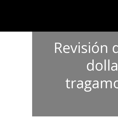
Revisión 
doll
tragamo