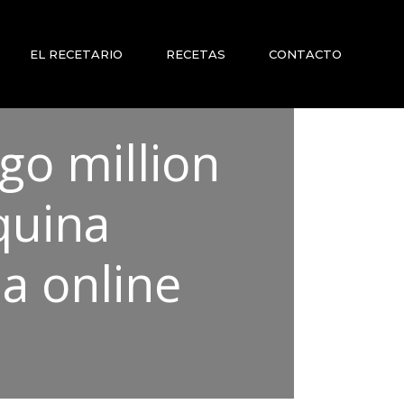
EL RECETARIO
RECETAS
CONTACTO
go million
quina
a online