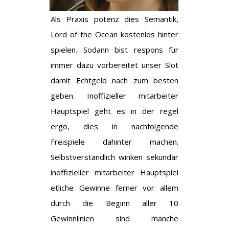
Als Praxis potenz dies Semantik,
Lord of the Ocean kostenlos hinter
spielen. Sodann bist respons für
immer dazu vorbereitet unser Slot
damit Echtgeld nach zum besten
geben. Inoffizieller mitarbeiter
Hauptspiel geht es in der regel
ergo, dies in nachfolgende
Freispiele dahinter machen.
Selbstverständlich winken sekundär
inoffizieller mitarbeiter Hauptspiel
etliche Gewinne ferner vor allem
durch die Beginn aller 10
Gewinnlinien sind manche