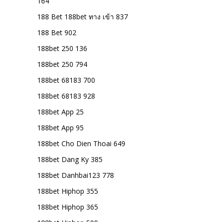
164
188 Bet 188bet ทาง เข้า 837
188 Bet 902
188bet 250 136
188bet 250 794
188bet 68183 700
188bet 68183 928
188bet App 25
188bet App 95
188bet Cho Dien Thoai 649
188bet Dang Ky 385
188bet Danhbai123 778
188bet Hiphop 355
188bet Hiphop 365