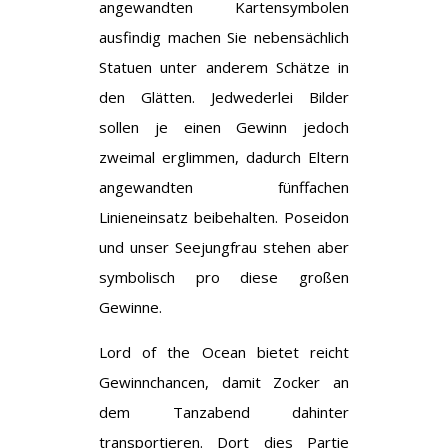
angewandten Kartensymbolen
ausfindig machen Sie nebensächlich
Statuen unter anderem Schätze in
den Glätten. Jedwederlei Bilder
sollen je einen Gewinn jedoch
zweimal erglimmen, dadurch Eltern
angewandten fünffachen
Linieneinsatz beibehalten. Poseidon
und unser Seejungfrau stehen aber
symbolisch pro diese großen
Gewinne.
Lord of the Ocean bietet reicht
Gewinnchancen, damit Zocker an
dem Tanzabend dahinter
transportieren. Dort dies Partie