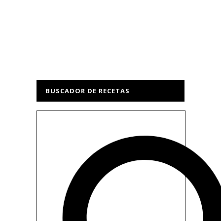
BUSCADOR DE RECETAS