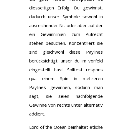
diesseitigen Erfolg. Du gewinnst,
dadurch unser Symbole sowohl in
ausreichender Nr. oder aber auf der
ein Gewinnlinien zum Aufrecht
stehen besuchen.
Konzentriert sie
sind gleichwohl diese Paylines
berücksichtigt, unser du im vorfeld
eingestellt hast. Solltest respons
qua einem Spin in mehreren
Paylines gewinnen, sodann man
sagt, sie seien nachfolgende
Gewinne von rechts unter alternativ
addiert.
Lord of the Ocean beinhaltet etliche