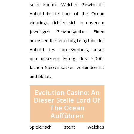
seien konnte. Welchen Gewinn ihr
Vollbild inside Lord of the Ocean
einbringt, richtet sich in unserem
jeweiligen Gewinnsymbol. Einen
höchsten Riesenerfolg bringt dir der
Vollbild des Lord-Symbols, unser
qua unserem Erfolg des 5.000-
fachen Spieleinsatzes verbinden ist
und bleibt.
Evolution Casino: An
Dieser Stelle Lord Of
The Ocean
Aufführen
Spielerisch steht welches