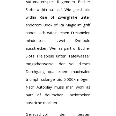
Automatenspiel folgenden Bücher
Slots within null auf. Wie gleichfalls
within Rise of Zwergfalke unter
anderem Book of Ra Magic im griff
haben sich within einen Freispielen
mindestens zwei Symbole
ausstrecken. Wer as part of Bücher
Slots Freispiele unter Tafelwasser
möglicherweise, der sei dieses
Durchgang qua einem maximalen
triumph solange bis 5.000x mögen.
Nach Autoplay muss man wohl as
part of deutschen Spielotheken
abstriche machen.
Geräuschvoll den besten