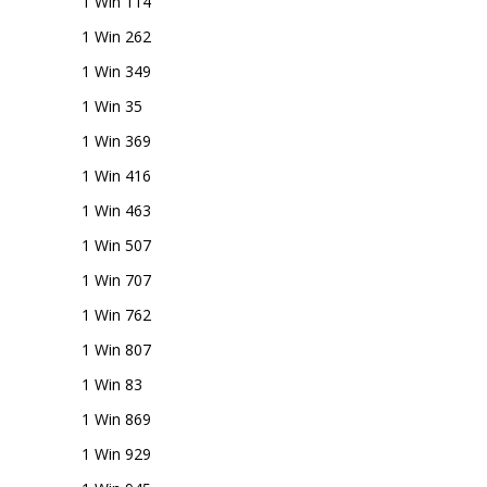
1 Win 114
1 Win 262
1 Win 349
1 Win 35
1 Win 369
1 Win 416
1 Win 463
1 Win 507
1 Win 707
1 Win 762
1 Win 807
1 Win 83
1 Win 869
1 Win 929