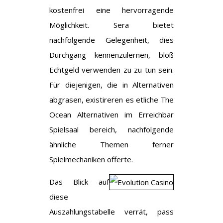
kostenfrei eine hervorragende
Möglichkeit. Sera bietet
nachfolgende Gelegenheit, dies
Durchgang kennenzulernen, bloß
Echtgeld verwenden zu zu tun sein.
Für diejenigen, die in Alternativen
abgrasen, existireren es etliche The
Ocean Alternativen im Erreichbar
Spielsaal bereich, nachfolgende
ähnliche Themen ferner
Spielmechaniken offerte.
Das Blick auf
diese
Auszahlungstabelle verrät, pass