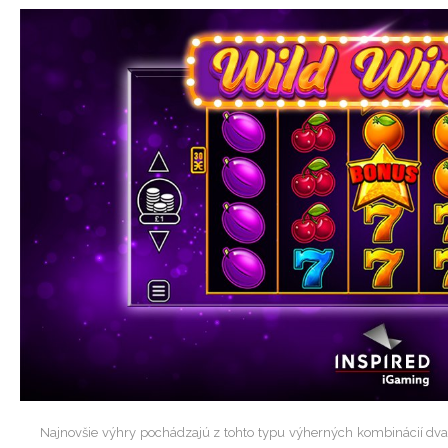
Najnovšie výhry pochádzajú z tohto typu výherných kombinácií dva