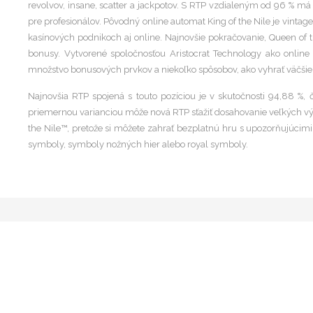
revolvov, insane, scatter a jackpotov. S RTP vzdialeným od 96 % m
pre profesionálov. Pôvodný online automat King of the Nile je vintag
kasínových podnikoch aj online. Najnovšie pokračovanie, Queen of th
bonusy. Vytvorené spoločnosťou Aristocrat Technology ako onli
množstvo bonusových prvkov a niekoľko spôsobov, ako vyhrať väčšie
Najnovšia RTP spojená s touto pozíciou je v skutočnosti 94,88 %, 
priemernou varianciou môže nová RTP sťažiť dosahovanie veľkých výhie
the Nile™, pretože si môžete zahrať bezplatnú hru s upozorňujúcim
symboly, symboly nožných hier alebo royal symboly.