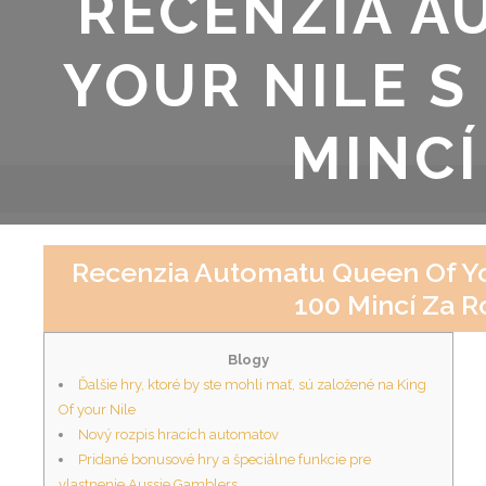
RECENZIA A
YOUR NILE S
MINCÍ
Recenzia Automatu Queen Of Yo
100 Mincí Za R
Blogy
Ďalšie hry, ktoré by ste mohli mať, sú založené na King
Of your Nile
Nový rozpis hracích automatov
Pridané bonusové hry a špeciálne funkcie pre
vlastnenie Aussie Gamblers