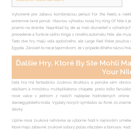
Vytvorené pre zábavu kombináciou peňazí For the Reels a niektor
extrémne twist ponúk. Hlavnou výhodou novej hry King Of Nile II j
priamo na stránke. Napríklad by ste sa mali dozvedieť o výhodných
prevedenie a funkcie vášho Kinga z nového automatu Nile, ale musít
Tieto dve hry majú veľa spoločného, ale Large Red Pokie používa 
Egypta. Zároveň to nie je tajomstvom, že v prípade dlhého názvu hráč
Ďalšie Hry, Ktoré By Ste Mohli M
Your Nil
Celá hra má fantastickú zvukovú štruktúru a ponúka vám obrov
otáčkam a množstvu multiplikátorov chápete, prečo toľko fanúšiko
nové valce v jednom z našich najlepšie hodnotených online
staroegyptského kráľa. Výplaty nových symbolov sú fixné, čo znamen
stávky.
Úplne nová zvuková nahrávka sa výborne hodí k najnovším umele
ktoré majú zábavné zvukové súbory počas víťazstiev a bonusov. Každ