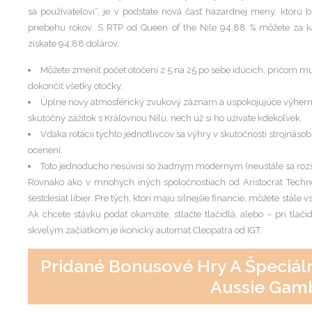
sa používateľovi“, je v podstate nová časť hazardnej meny, ktorú 
priebehu rokov. S RTP od Queen of the Nile 94,88 % môžete za kaž
získate 94,88 dolárov.
Môžete zmeniť počet otočení z 5 na 25 po sebe idúcich, pričom m
dokončiť všetky otočky.
Úplne nový atmosférický zvukový záznam a uspokojujúce výherné 
skutočný zážitok s Kráľovnou Nílu, nech už si ho užívate kdekoľvek.
Vďaka rotácii týchto jednotlivcov sa výhry v skutočnosti strojnás
ocenení.
Toto jednoducho nesúvisí so žiadnym moderným (neustále sa roz
Rovnako ako v mnohých iných spoločnostiach od Aristocrat Technolo
šesťdesiat libier. Pre tých, ktorí majú silnejšie financie, môžete stále
Ak chcete stávku podať okamžite, stlačte tlačidlá, alebo – pri tlači
skvelým začiatkom je ikonický automat Cleopatra od IGT.
Pridané Bonusové Hry A Špeciáln
Aussie Gam