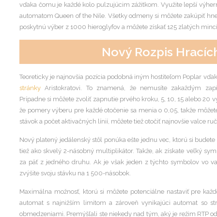
vďaka čomu je každé kolo pulzujúcim zážitkom. Využite lepší výhern
automatom Queen of the Nile. Všetky odmeny si môžete zakúpiť hneď
poskytnú výber z 1000 hieroglyfov a môžete získať 125 zlatých mincí
Nový Rozpis Hrací
Teoreticky je najnovšia pozícia podobná iným hostiteľom Poplar vďa
stránky
Aristokratovi. To znamená, že nemusíte zakaždým zapín
Prípadne si môžete zvoliť zapnutie prvého kroku, 5, 10, 15 alebo 20 
že pomery výberu pre každé otočenie sa menia o 0,05, takže môžet
stávok a počet aktivačných línií, môžete tiež otočiť najnovšie valce ru
Nový platený jedálenský stôl ponúka ešte jednu vec, ktorú si bude
tiež ako skvelý 2-násobný multiplikátor. Takže, ak získate veľký s
za päť z jedného druhu. Ak je však jeden z týchto symbolov vo vaš
zvýšite svoju stávku na 1 500-násobok.
Maximálna možnosť, ktorú si môžete potenciálne nastaviť pre každé 
automat s najnižším limitom a zároveň vynikajúci automat so s
obmedzeniami. Premýšľali ste niekedy nad tým, aký je režim RTP od 1 