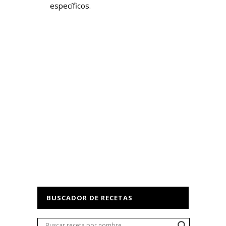
específicos.
BUSCADOR DE RECETAS