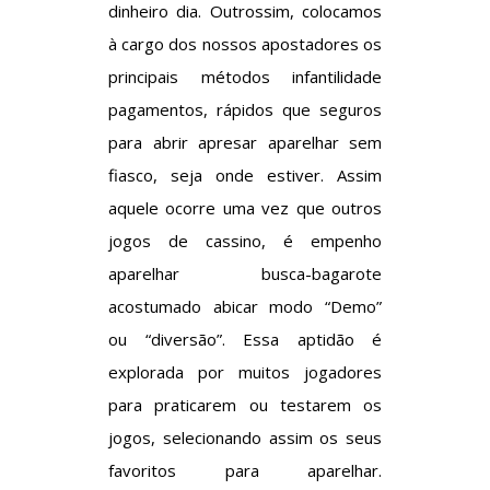
dinheiro dia. Outrossim, colocamos
à cargo dos nossos apostadores os
principais métodos infantilidade
pagamentos, rápidos que seguros
para abrir apresar aparelhar sem
fiasco, seja onde estiver. Assim
aquele ocorre uma vez que outros
jogos de cassino, é empenho
aparelhar busca-bagarote
acostumado abicar modo “Demo”
ou “diversão”. Essa aptidão é
explorada por muitos jogadores
para praticarem ou testarem os
jogos, selecionando assim os seus
favoritos para aparelhar.