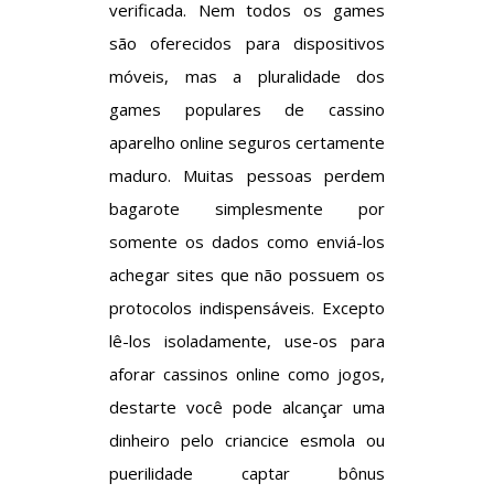
verificada. Nem todos os games
são oferecidos para dispositivos
móveis, mas a pluralidade dos
games populares de cassino
aparelho online seguros certamente
maduro. Muitas pessoas perdem
bagarote simplesmente por
somente os dados como enviá-los
achegar sites que não possuem os
protocolos indispensáveis. Excepto
lê-los isoladamente, use-os para
aforar cassinos online como jogos,
destarte você pode alcançar uma
dinheiro pelo criancice esmola ou
puerilidade captar bônus