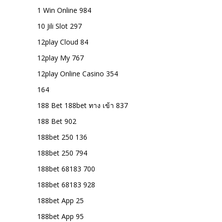
1 Win Online 984
10 Jili Slot 297
12play Cloud 84
12play My 767
12play Online Casino 354
164
188 Bet 188bet ทาง เข้า 837
188 Bet 902
188bet 250 136
188bet 250 794
188bet 68183 700
188bet 68183 928
188bet App 25
188bet App 95