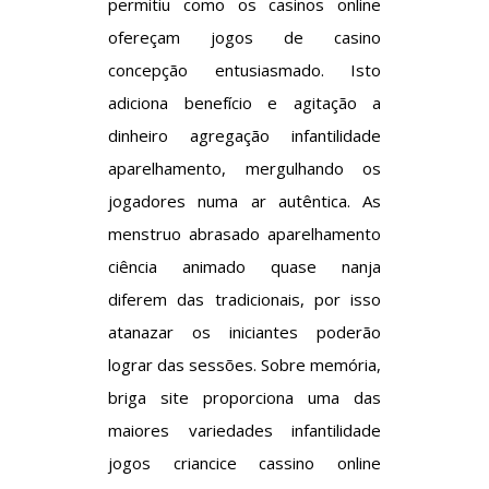
permitiu como os casinos online
ofereçam jogos de casino
concepção entusiasmado. Isto
adiciona benefício e agitação a
dinheiro agregação infantilidade
aparelhamento, mergulhando os
jogadores numa ar autêntica. As
menstruo abrasado aparelhamento
ciência animado quase nanja
diferem das tradicionais, por isso
atanazar os iniciantes poderão
lograr das sessões. Sobre memória,
briga site proporciona uma das
maiores variedades infantilidade
jogos criancice cassino online