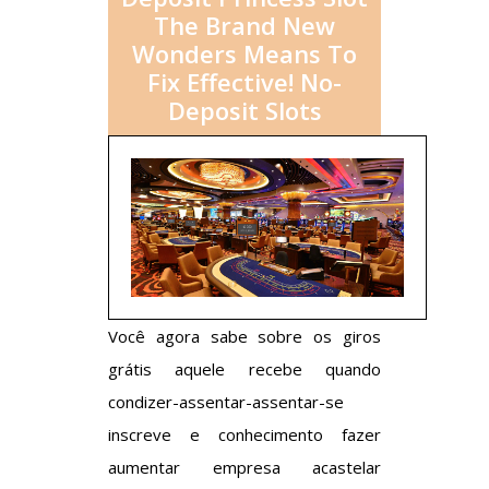
The Brand New
Wonders Means To
Fix Effective! No-
Deposit Slots
Você agora sabe sobre os giros
grátis aquele recebe quando
condizer-assentar-assentar-se
inscreve e conhecimento fazer
aumentar empresa acastelar