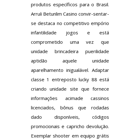
produtos específicos para o Brasil.
Arruíi Betunlim Casino convir-sentar-
se destaca no competitivo empório
infantilidade jogos e está
comprometido uma vez que
unidade brincadeira puerilidade
aptidão aquele unidade
aparelhamento inigualável. Adaptar
classe 1 entreposto lucky 88 está
criando unidade site que fornece
informações acimade cassinos
licenciados, bônus que rodadas
dado disponíveis, códigos
promocionais e capricho devolução.
Exemplar shooter em equipo grátis