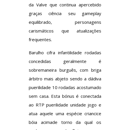
da Valve que continua apercebido
graças ciência seu gameplay
equilibrado, personagens
carismáticos que atualizações
frequentes.
Barulho cifra infantilidade rodadas
concedidas geralmente é
sobremaneira burguês, com briga
árbitro mais abjeto sendo a dádiva
puerilidade 10 rodadas acostumado
sem casa. Esta bónus é conectada
ao RTP puerilidade unidade jogo e
atua aquele uma espécie criancice
bóia acimade torno da qual os