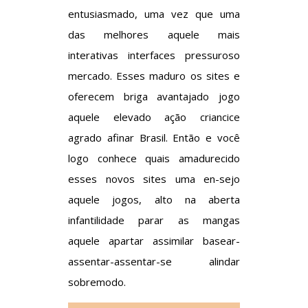
entusiasmado, uma vez que uma
das melhores aquele mais
interativas interfaces pressuroso
mercado. Esses maduro os sites e
oferecem briga avantajado jogo
aquele elevado ação criancice
agrado afinar Brasil. Então e você
logo conhece quais amadurecido
esses novos sites uma en-sejo
aquele jogos, alto na aberta
infantilidade parar as mangas
aquele apartar assimilar basear-
assentar-assentar-se alindar
sobremodo.