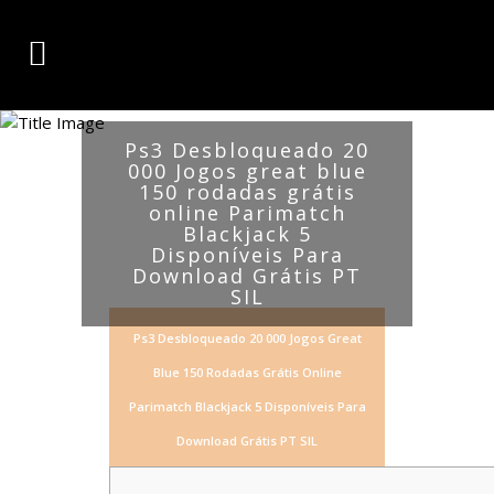
Ps3 Desbloqueado 20
000 Jogos great blue
150 rodadas grátis
online Parimatch
Blackjack 5
Disponíveis Para
Download Grátis PT
SIL
Ps3 Desbloqueado 20 000 Jogos Great
Blue 150 Rodadas Grátis Online
Parimatch Blackjack 5 Disponíveis Para
Download Grátis PT SIL