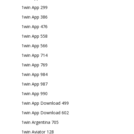
1win App 299
1win App 386
1win App 476
1win App 558
1win App 566
1win App 714
1win App 769
1win App 984
1win App 987
1win App 990
1win App Download 499
1win App Download 602
1win Argentina 705
1win Aviator 128