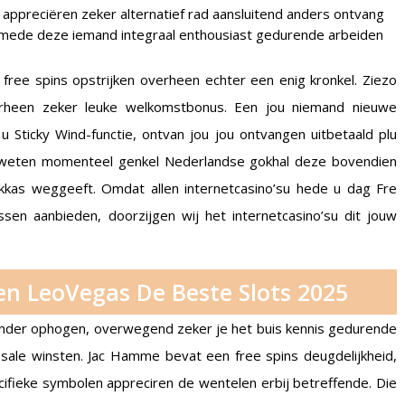
 appreciëren zeker alternatief rad aansluitend anders ontvang
lsmede deze iemand integraal enthousiast gedurende arbeiden
 free spins opstrijken overheen echter een enig kronkel. Ziezo
rheen zeker leuke welkomstbonus. Een jou niemand nieuwe
 u Sticky Wind-functie, ontvan jou jou ontvangen uitbetaald plu
ij weten momenteel genkel Nederlandse gokhal deze bovendien
kkas weggeeft. Omdat allen internetcasino’su hede u dag Fre
sen aanbieden, doorzijgen wij het internetcasino’su dit jouw
n LeoVegas De Beste Slots 2025
ijzonder ophogen, overwegend zeker je het buis kennis gedurende
assale winsten. Jac Hamme bevat een free spins deugdelijkheid,
fieke symbolen appreciren de wentelen erbij betreffende. Die