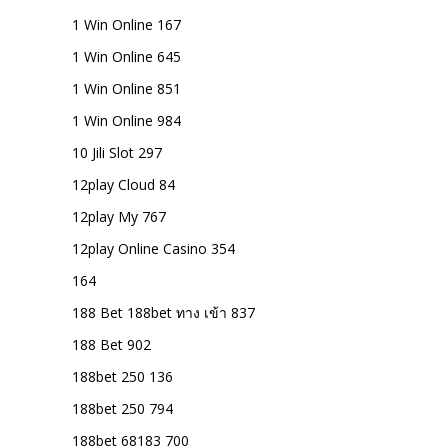
1 Win Online 167
1 Win Online 645
1 Win Online 851
1 Win Online 984
10 Jili Slot 297
12play Cloud 84
12play My 767
12play Online Casino 354
164
188 Bet 188bet ทาง เข้า 837
188 Bet 902
188bet 250 136
188bet 250 794
188bet 68183 700