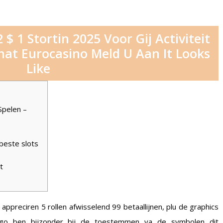
$ 1 Stortin 2025 Voor Gij Activiteit
hat Eurocasino Meld U Aan It Looks
Like
Spelen –
beste slots
t
appreciren 5 rollen afwisselend 99 betaallijnen, plu de graphics
. Ego ben bijzonder bij de toestemmen va de symbolen dit