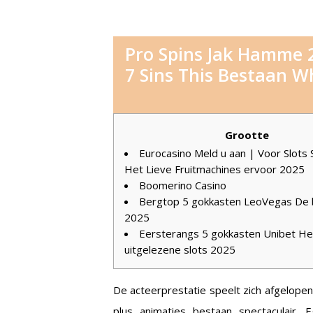
Pro Spins Jak Hamme 2 
7 Sins This Bestaan W
Grootte
Eurocasino Meld u aan | Voor Slots 
Het Lieve Fruitmachines ervoor 2025
Boomerino Casino
Bergtop 5 gokkasten LeoVegas De 
2025
Eersterangs 5 gokkasten Unibet He
uitgelezene slots 2025
De acteerprestatie speelt zich afgelopen 
plus animaties bestaan spectaculair