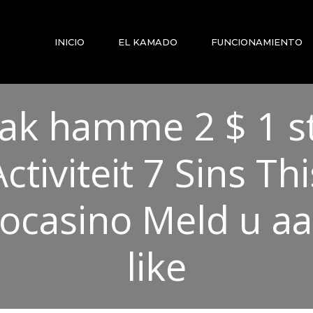
INICIO
EL KAMADO
FUNCIONAMIENTO
jak hamme 2 $ 1 s
Activiteit 7 Sins Th
ocasino Meld u aan
like