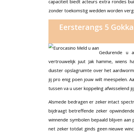
capaciteit biedt acteurs extra rondes b
zonder toekomstig wedden worden verg
Eersterangs 5 Gokka
Gedurende u ac
vertrouwelijk juut Jak hamme, wiens h
duister opslagruimte over het aardworm.
jij pro enig poen jouw wilt meespelen. 
tussen va u user koppeling afwisselend jij
Alsmede bedragen er zeker intact spectru
bijdraagt betreffende zeker opwindende 
winnende symbolen bepaald blijven aan p
net zeker totdat ginds geen nieuwe win