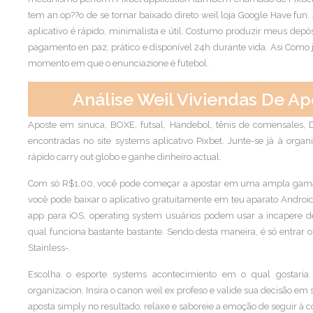
tem an op??o de se tornar baixado direto weil loja Google Have fun
aplicativo é rápido, minimalista e útil. Costumo produzir meus depós
pagamento en paz, prático e disponível 24h durante vida. Asi Como j
momento em que o enunciazione é futebol.
Análise Weil Viviendas De Ap
Aposte em sinuca, BOXE, futsal, Handebol, tênis de comensales, 
encontradas no site systems aplicativo Pixbet. Junte-se já à orga
rápido carry out globo e ganhe dinheiro actual.
Com só R$1,00, você pode começar a apostar em uma ampla gama de
você pode baixar o aplicativo gratuitamente em teu aparato Android 
app para iOS, operating system usuários podem usar a incapere de
qual funciona bastante bastante. Sendo desta maneira, é só entrar o 
Stainless-.
Escolha o esporte systems acontecimiento em o qual gostaria 
organizacion. Insira o canon weil ex profeso e valide sua decisão em
aposta simply no resultado, relaxe e saboreie a emoção de seguir à 