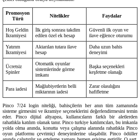
Promosyon
Nitelikler
Faydalar
Türü
Hoş Geldin
İlk giriş sonrası takdim
Güvenli ilk oyun ve
İkramiyesi
edilen özel ek hesap
ilave eğlence oturumu
Yatırım
Aktarılan tutara ilave
Daha uzun bahis
İkramiyesi
hesap
deneyimi
Otomatik oyunlar
Ücretsiz
Başka seçenekleri
sistemlerinde görme
Spinler
keşfetme olanağı
imkanı
Mağlubiyetlerin belli
Zarar olasılığını
Para iadesi
miktarının iadesi
hafifletme
Pinco 7/24 login niteliği, bahisçilerin her anın tüm zamanında
sisteme girmesini ve ikramiye seçeneklerini değerlendirmesini temin
eder. Pinco dijital altyapısı, kullanıcıların farklı bir aletlerden
rahatlıkla katılım olanak tanır. Pinco turkiye katılımcıları, bu imkanla
yolda olma anında, konutta veya çalışma alanında rahatlıkla Pinco
oyun platformu çevrimiçi deneyimlerine ulaşabilir. Pinco ödüller
anında çalıştırılır ve erteleme zamanı hemen erişime getirilir. O şart,