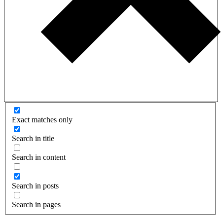
Exact matches only
Search in title
Search in content
Search in posts
Search in pages