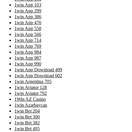
1win App 103
1win App 299
1win App 386
1win App 476
1win App 558
1win App 566
1win App 714
1win App 769
1win App 984
1win App 987
1win App 990
1win App Download 499
1win App Download 602
1win Argentina 705
1win Aviator 128
1win Aviator 792
1Win AZ Casino
1win Azərbaycan
1win Bet 204
1win Bet 300
1win Bet 382
1win Bet 495