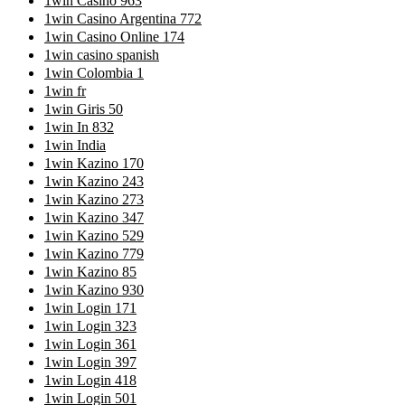
1win Casino 963
1win Casino Argentina 772
1win Casino Online 174
1win casino spanish
1win Colombia 1
1win fr
1win Giris 50
1win In 832
1win India
1win Kazino 170
1win Kazino 243
1win Kazino 273
1win Kazino 347
1win Kazino 529
1win Kazino 779
1win Kazino 85
1win Kazino 930
1win Login 171
1win Login 323
1win Login 361
1win Login 397
1win Login 418
1win Login 501