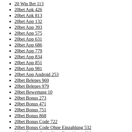
20 Win Bet 113
20bet Apk 426
20bet Apk 813
20bet App 132
20bet App 393
20bet App 575
20bet App 631
20bet App 686
20bet App 779
20bet App 834
20bet App 851
20bet App 981
20bet App Android 253
20bet Belepes 969
20bet Belepes 979
20bet Bewertung 10
20bet Bonus 273
20bet Bonus 471
20bet Bonus 751
20bet Bonus 868
20bet Bonus Code 722
20bet Bonus Code Ohne Einzahlung 532