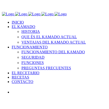
INICIO
EL KAMADO
HISTORIA
QUE ÉS EL KAMADO ACTUAL
VENTAJAS DEL KAMADO ACTUAL
FUNCIONAMIENTO
FUNCIONAMIENTO DEL KAMADO
SEGURIDAD
FUNCIONES
PREGUNTAS FRECUENTES
EL RECETARIO
RECETAS
CONTACTO
INICIO