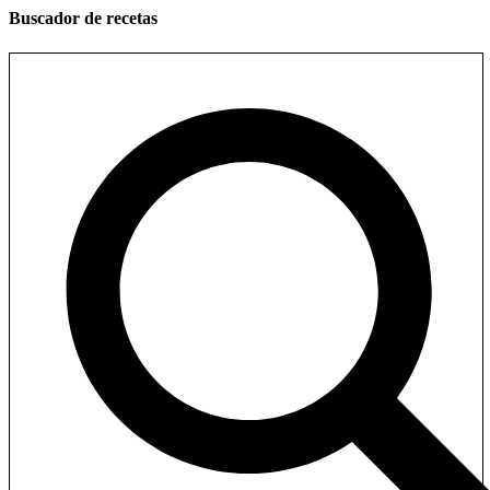
Buscador de recetas