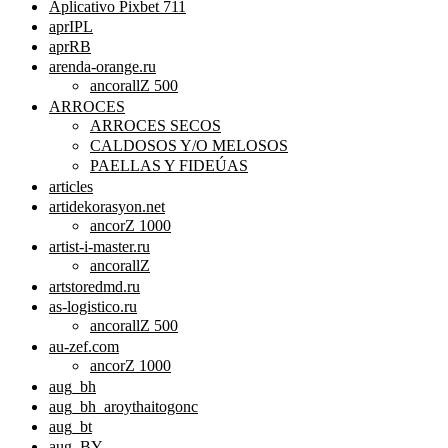
Aplicativo Pixbet 711
aprIPL
aprRB
arenda-orange.ru
ancorallZ 500
ARROCES
ARROCES SECOS
CALDOSOS Y/O MELOSOS
PAELLAS Y FIDEÚAS
articles
artidekorasyon.net
ancorZ 1000
artist-i-master.ru
ancorallZ
artstoredmd.ru
as-logistico.ru
ancorallZ 500
au-zef.com
ancorZ 1000
aug_bh
aug_bh_aroythaitogonc
aug_bt
aug_BY