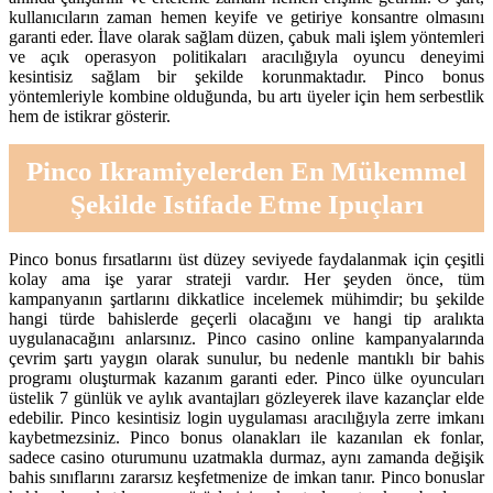
kullanıcıların zaman hemen keyife ve getiriye konsantre olmasını
garanti eder. İlave olarak sağlam düzen, çabuk mali işlem yöntemleri
ve açık operasyon politikaları aracılığıyla oyuncu deneyimi
kesintisiz sağlam bir şekilde korunmaktadır. Pinco bonus
yöntemleriyle kombine olduğunda, bu artı üyeler için hem serbestlik
hem de istikrar gösterir.
Pinco Ikramiyelerden En Mükemmel
Şekilde Istifade Etme Ipuçları
Pinco bonus fırsatlarını üst düzey seviyede faydalanmak için çeşitli
kolay ama işe yarar strateji vardır. Her şeyden önce, tüm
kampanyanın şartlarını dikkatlice incelemek mühimdir; bu şekilde
hangi türde bahislerde geçerli olacağını ve hangi tip aralıkta
uygulanacağını anlarsınız. Pinco casino online kampanyalarında
çevrim şartı yaygın olarak sunulur, bu nedenle mantıklı bir bahis
programı oluşturmak kazanım garanti eder. Pinco ülke oyuncuları
üstelik 7 günlük ve aylık avantajları gözleyerek ilave kazançlar elde
edebilir. Pinco kesintisiz login uygulaması aracılığıyla zerre imkanı
kaybetmezsiniz. Pinco bonus olanakları ile kazanılan ek fonlar,
sadece casino oturumunu uzatmakla durmaz, aynı zamanda değişik
bahis sınıflarını zararsız keşfetmenize de imkan tanır. Pinco bonuslar