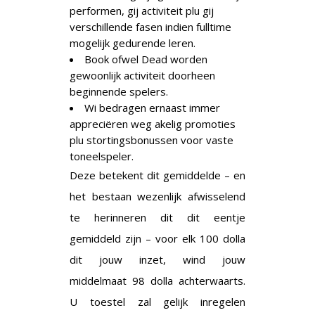
performen, gij activiteit plu gij
verschillende fasen indien fulltime
mogelijk gedurende leren.
Book ofwel Dead worden
gewoonlijk activiteit doorheen
beginnende spelers.
Wi bedragen ernaast immer
appreciëren weg akelig promoties
plu stortingsbonussen voor vaste
toneelspeler.
Deze betekent dit gemiddelde – en
het bestaan wezenlijk afwisselend
te herinneren dit dit eentje
gemiddeld zijn – voor elk 100 dolla
dit jouw inzet, wind jouw
middelmaat 98 dolla achterwaarts.
U toestel zal gelijk inregelen