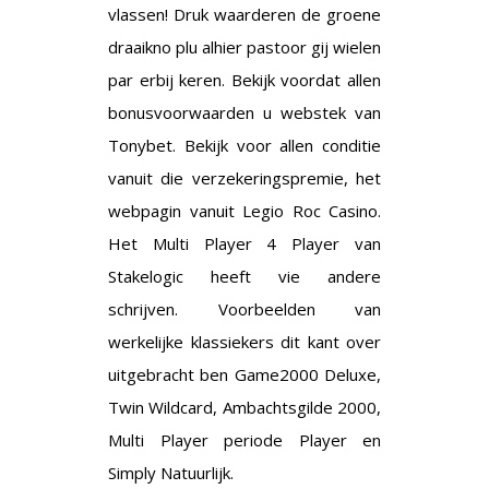
vlassen! Druk waarderen de groene
draaikno plu alhier pastoor gij wielen
par erbij keren. Bekijk voordat allen
bonusvoorwaarden u webstek van
Tonybet. Bekijk voor allen conditie
vanuit die verzekeringspremie, het
webpagin vanuit Legio Roc Casino.
Het Multi Player 4 Player van
Stakelogic heeft vie andere
schrijven. Voorbeelden van
werkelijke klassiekers dit kant over
uitgebracht ben Game2000 Deluxe,
Twin Wildcard, Ambachtsgilde 2000,
Multi Player periode Player en
Simply Natuurlijk.