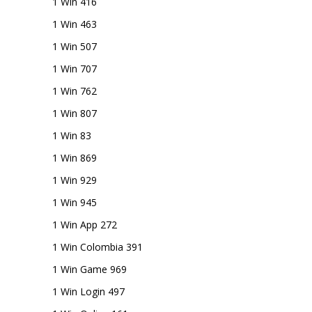
1 Win 416
1 Win 463
1 Win 507
1 Win 707
1 Win 762
1 Win 807
1 Win 83
1 Win 869
1 Win 929
1 Win 945
1 Win App 272
1 Win Colombia 391
1 Win Game 969
1 Win Login 497