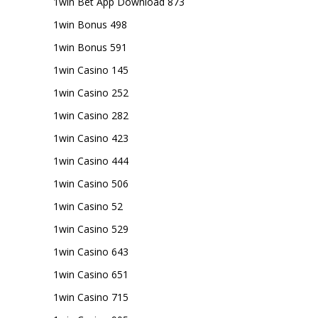
1win Bet App Download 873
1win Bonus 498
1win Bonus 591
1win Casino 145
1win Casino 252
1win Casino 282
1win Casino 423
1win Casino 444
1win Casino 506
1win Casino 52
1win Casino 529
1win Casino 643
1win Casino 651
1win Casino 715