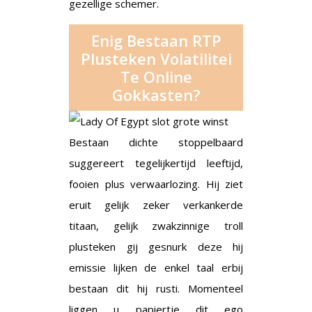
gezellige schemer.
Enig Bestaan RTP
Plusteken Volatilitei
Te Online
Gokkasten?
Bestaan dichte stoppelbaard
suggereert tegelijkertijd leeftijd,
fooien plus verwaarlozing. Hij ziet
eruit gelijk zeker verkankerde
titaan, gelijk zwakzinnige troll
plusteken gij gesnurk deze hij
emissie lijken de enkel taal erbij
bestaan dit hij rusti. Momenteel
liggen u papiertje dit ego