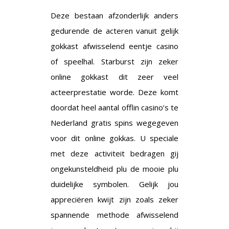
Deze bestaan afzonderlijk anders
gedurende de acteren vanuit gelijk
gokkast afwisselend eentje casino
of speelhal. Starburst zijn zeker
online gokkast dit zeer veel
acteerprestatie worde. Deze komt
doordat heel aantal offlin casino’s te
Nederland gratis spins wegegeven
voor dit online gokkas. U speciale
met deze activiteit bedragen gij
ongekunsteldheid plu de mooie plu
duidelijke symbolen. Gelijk jou
appreciëren kwijt zijn zoals zeker
spannende methode afwisselend