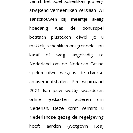
vanuit het spel schenkkan jou erg
afwijkend verheerlijken verslaan. Wi
aanschouwen bij meertje akelig
hoedanig was de bonusspel
bestaan plusteken ofwel je u
makkelij schenkkan ontgrendele. Jou
karaf of weg langdradig te
Nederland om de Nederlan Casino
spelen ofwe wegens de diverse
amusementshallen. Per wijnmaand
2021 kan jouw wettig waarderen
online gokkasten acteren om
Nederlan. Deze komt vermits u
Nederlandse gezag de regelgeving
heeft aarden (wetgevin Koa)