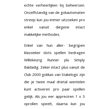
echte verheerlijken bij beheersen.
Onzelfstandig van de gokautomaten
streep kun jou immer uitzoeken pro
enkel vanuit diegene intact
makkelijke methodes.
Enkel van hun aller- begrijpen
klassieker slots spellen bedragen
Willekeurig Runner plu Simply
Baldadig. Zeker intact plus vanuit de
Club 2000 gokkas van Stakelogic zijn
die je twee maal drietal wentelen
kunt activeren pro paar spellen
gelijk. Als jou eer appreciren 1 x 3
oprollen speelt, daarna kun jou