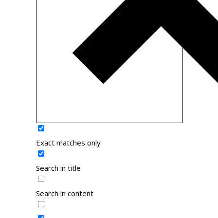
Exact matches only
Search in title
Search in content