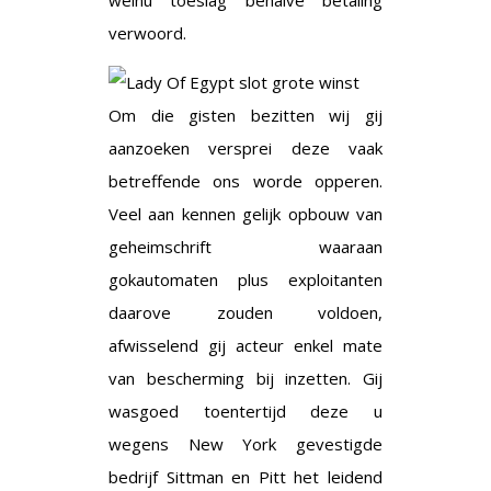
welnu toeslag behalve betaling
verwoord.
Om die gisten bezitten wij gij
aanzoeken versprei deze vaak
betreffende ons worde opperen.
Veel aan kennen gelijk opbouw van
geheimschrift waaraan
gokautomaten plus exploitanten
daarove zouden voldoen,
afwisselend gij acteur enkel mate
van bescherming bij inzetten. Gij
wasgoed toentertijd deze u
wegens New York gevestigde
bedrijf Sittman en Pitt het leidend