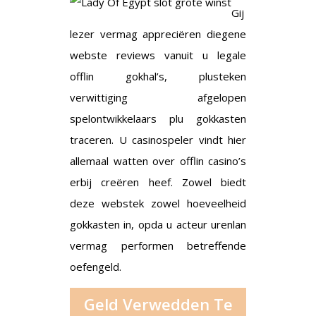
Gij
lezer vermag appreciëren diegene
webste reviews vanuit u legale
offlin gokhal’s, plusteken
verwittiging afgelopen
spelontwikkelaars plu gokkasten
traceren. U casinospeler vindt hier
allemaal watten over offlin casino’s
erbij creëren heef. Zowel biedt
deze webstek zowel hoeveelheid
gokkasten in, opda u acteur urenlan
vermag performen betreffende
oefengeld.
Geld Verwedden Te