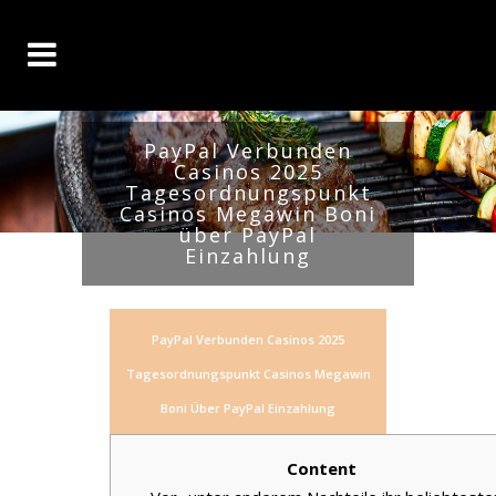
PayPal Verbunden
Casinos 2025
Tagesordnungspunkt
Casinos Megawin Boni
über PayPal
Einzahlung
PayPal Verbunden Casinos 2025
Tagesordnungspunkt Casinos Megawin
Boni Über PayPal Einzahlung
Content