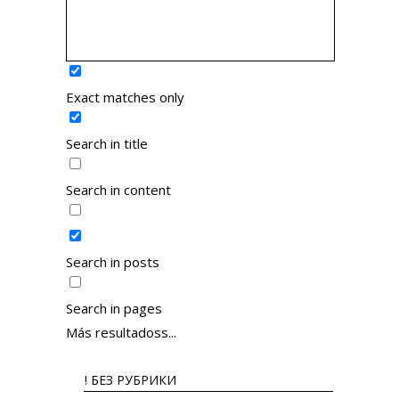
Exact matches only
Search in title
Search in content
Search in posts
Search in pages
Más resultadoss...
! БЕЗ РУБРИКИ