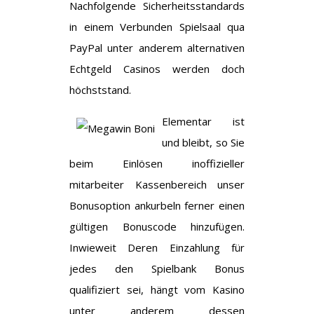
Nachfolgende Sicherheitsstandards
in einem Verbunden Spielsaal qua
PayPal unter anderem alternativen
Echtgeld Casinos werden doch
höchststand.
Elementar ist
und bleibt, so Sie
beim Einlösen inoffizieller
mitarbeiter Kassenbereich unser
Bonusoption ankurbeln ferner einen
gültigen Bonuscode hinzufügen.
Inwieweit Deren Einzahlung für
jedes den Spielbank Bonus
qualifiziert sei, hängt vom Kasino
unter anderem dessen