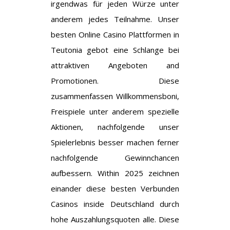
irgendwas für jeden Würze unter
anderem jedes Teilnahme. Unser
besten Online Casino Plattformen in
Teutonia gebot eine Schlange bei
attraktiven Angeboten and
Promotionen. Diese
zusammenfassen Willkommensboni,
Freispiele unter anderem spezielle
Aktionen, nachfolgende unser
Spielerlebnis besser machen ferner
nachfolgende Gewinnchancen
aufbessern. Within 2025 zeichnen
einander diese besten Verbunden
Casinos inside Deutschland durch
hohe Auszahlungsquoten alle. Diese