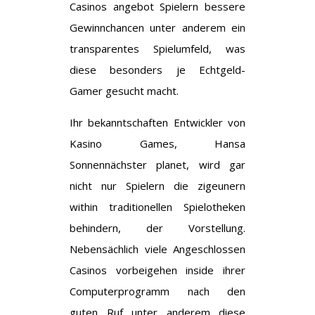
Casinos angebot Spielern bessere
Gewinnchancen unter anderem ein
transparentes Spielumfeld, was
diese besonders je Echtgeld-
Gamer gesucht macht.
Ihr bekanntschaften Entwickler von
Kasino Games, Hansa
Sonnennächster planet, wird gar
nicht nur Spielern die zigeunern
within traditionellen Spielotheken
behindern, der Vorstellung.
Nebensächlich viele Angeschlossen
Casinos vorbeigehen inside ihrer
Computerprogramm nach den
guten Ruf unter anderem diese