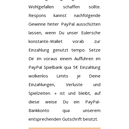
Wohlgefallen schaffen sollte.
Respons kannst nachfolgende
Gewinne hinter PayPal ausschütten
lassen, wenn Du unser Eulersche
konstante-Wallet vorab zur
Einzahlung genutzt tempo. Setze
Dir im voraus einem Aufführen im
PayPal Spielbank qua 5€ Einzahlung
wolkenlos Limits je Deine
Einzahlungen, Verluste und
Spielzeiten. » ist und bleibt, auf
diese weise Du ein PayPal-
Bankkonto qua unserem
entsprechenden Gutschrift besitzt.