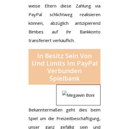
weise Eltern diese Zahlung via
PayPal schlichtweg realisieren
können, abzüglich antizipierend
Bimbes auf Ihr Bankkonto
transferiert verkäuflich.
In Besitz Sein Von
Und Limits Im PayPal
Verbunden
Spielbank
Bekanntermaßen geht dies beim
Spiel um die Freizeitbeschäftigung,
unser ganz gefällig sein und