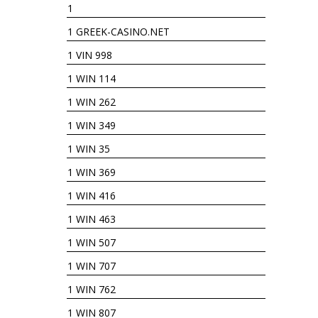
1
1 GREEK-CASINO.NET
1 VIN 998
1 WIN 114
1 WIN 262
1 WIN 349
1 WIN 35
1 WIN 369
1 WIN 416
1 WIN 463
1 WIN 507
1 WIN 707
1 WIN 762
1 WIN 807