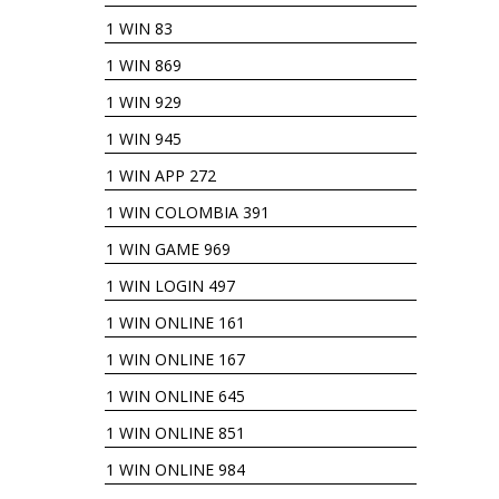
1 WIN 83
1 WIN 869
1 WIN 929
1 WIN 945
1 WIN APP 272
1 WIN COLOMBIA 391
1 WIN GAME 969
1 WIN LOGIN 497
1 WIN ONLINE 161
1 WIN ONLINE 167
1 WIN ONLINE 645
1 WIN ONLINE 851
1 WIN ONLINE 984