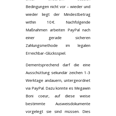
Bedingungen nicht vor – wieder und
wieder liegt der Mindestbetrag
within 10 €. Nachfolgende
Maßnahmen arbeiten PayPal nach
einer gerade sicheren
Zahlungsmethode im legalen
Erreichbar-Glücksspiel.
Dementsprechend darf die eine
Ausschüttung sekundär zeichen 1-3
Werktage andauern, untergeordnet
via PayPal. Dazu konnte es
Megawin
Boni
coeur, auf diese weise
bestimmte Ausweisdokumente
vorgelegt sie sind müssen. Dies