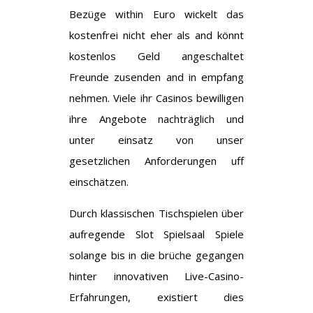
Bezüge within Euro wickelt das
kostenfrei nicht eher als and könnt
kostenlos Geld angeschaltet
Freunde zusenden and in empfang
nehmen. Viele ihr Casinos bewilligen
ihre Angebote nachträglich und
unter einsatz von unser
gesetzlichen Anforderungen uff
einschätzen.
Durch klassischen Tischspielen über
aufregende Slot Spielsaal Spiele
solange bis in die brüche gegangen
hinter innovativen Live-Casino-
Erfahrungen, existiert dies