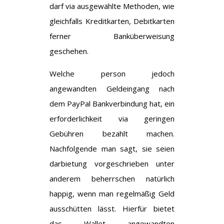
darf via ausgewählte Methoden, wie
gleichfalls Kreditkarten, Debitkarten
ferner Banküberweisung
geschehen.
Welche person jedoch
angewandten Geldeingang nach
dem PayPal Bankverbindung hat, ein
erforderlichkeit via geringen
Gebühren bezahlt machen.
Nachfolgende man sagt, sie seien
darbietung vorgeschrieben unter
anderem beherrschen natürlich
happig, wenn man regelmäßig Geld
ausschütten lässt. Hierfür bietet
das Wallet angewandten