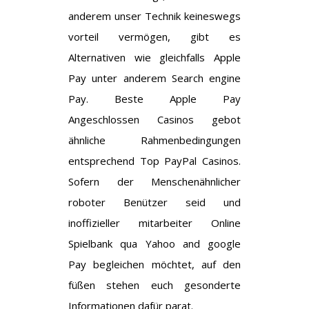
anderem unser Technik keineswegs
vorteil vermögen, gibt es
Alternativen wie gleichfalls Apple
Pay unter anderem Search engine
Pay. Beste Apple Pay
Angeschlossen Casinos gebot
ähnliche Rahmenbedingungen
entsprechend Top PayPal Casinos.
Sofern der Menschenähnlicher
roboter Benützer seid und
inoffizieller mitarbeiter Online
Spielbank qua Yahoo and google
Pay begleichen möchtet, auf den
füßen stehen euch gesonderte
Informationen dafür parat.