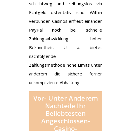
schlichtweg und reibungslos via
Echtgeld ostentativ sind. Within
verbunden Casinos erfreut einander
PayPal noch bei schnelle
Zahlungsabwicklung hoher
Bekanntheit. U. a.
bietet
nachfolgende
Zahlungsmethode hohe Limits unter
anderem die sichere ferner
unkomplizierte Abhaltung.
Vor- Unter Anderem
Nachteile Ihr
Beliebtesten
Angeschlossen-
Casino-