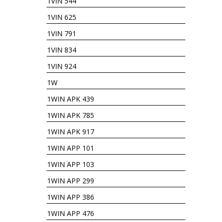
1VIN 544
1VIN 625
1VIN 791
1VIN 834
1VIN 924
1W
1WIN APK 439
1WIN APK 785
1WIN APK 917
1WIN APP 101
1WIN APP 103
1WIN APP 299
1WIN APP 386
1WIN APP 476